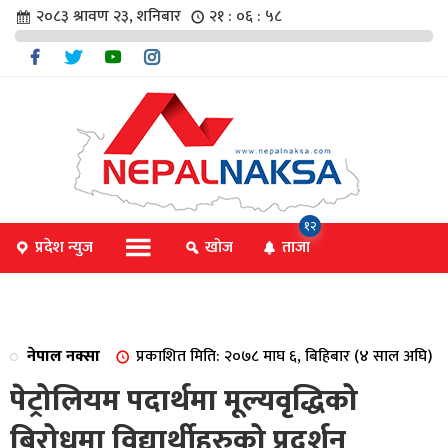
२०८३ श्रावण २३, शनिबार
२१ : ०६ : ५९
चार
१२
प्रदेश न्युज
खोज
ताजा
िविधि
नेपाल नक्सा
प्रकाशित मिति: २०७८ माघ ६, बिहिबार (४ साल अघि)
िधि
पेट्रोलियम पदार्थमा मूल्यवृद्धिको
बिरोधमा विद्यार्थीहरुको प्रदर्शन