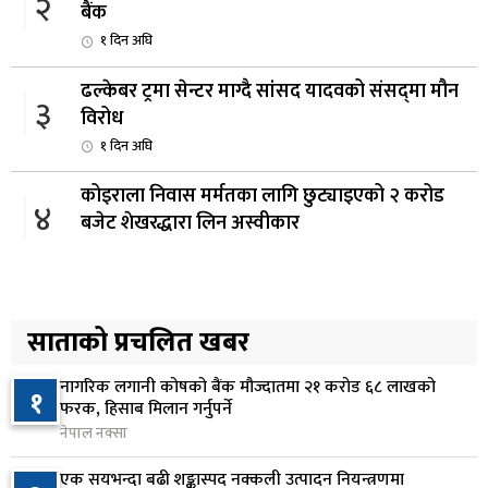
२
बैंक
१ दिन अघि
ढल्केबर ट्रमा सेन्टर माग्दै सांसद यादवको संसद्‌मा मौन
३
विरोध
१ दिन अघि
कोइराला निवास मर्मतका लागि छुट्याइएको २ करोड
४
बजेट शेखरद्धारा लिन अस्वीकार
१ दिन अघि
रूकुम पश्चिममा प्रहरीको गाडीले मोटरसाइकललाई
५
ठक्कर दिँदा किशोरको मृत्यु
साताको प्रचलित खबर
१ दिन अघि
नागरिक लगानी कोषको बैंक मौज्दातमा २१ करोड ६८ लाखको
१
प्रतिनिधिसभा बैठक बस्दै , पाँच विधेयक र प्रतिवेदन
फरक, हिसाब मिलान गर्नुपर्ने
६
प्रस्तुत हुने
नेपाल नक्सा
१ दिन अघि
एक सयभन्दा बढी शङ्कास्पद नक्कली उत्पादन नियन्त्रणमा