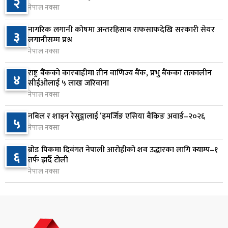
२
नेपाल नक्सा
आज बस्ने भनिएको राष्ट्रिय सभाको बैठक बुधबारका लागि
७
सर्‍यो
नागरिक लगानी कोषमा अन्तरहिसाब राफसाफदेखि सरकारी सेयर
३
१ दिन अघि
लगानीसम्म प्रश्न
नेपाल नक्सा
वीरगञ्जमा ट्यांकरको सिल खोलेर तेल निकाल्ने सात जना
८
रंगेहात पक्राउ
राष्ट्र बैंकको कारबाहीमा तीन वाणिज्य बैंक, प्रभु बैंकका तत्कालीन
४
सीईओलाई ५ लाख जरिवाना
१ दिन अघि
नेपाल नक्सा
जन्मसिद्ध नागरिकता कडा बनाउने ट्रम्पको नयाँ प्रयास, दुई
९
नबिल र शाइन रेसुङ्गालाई ‘इमर्जिङ एसिया बैंकिङ अवार्ड–२०२६
५
कार्यकारी आदेश जारी
नेपाल नक्सा
१ दिन अघि
ब्रोड पिकमा दिवंगत नेपाली आरोहीको शव उद्धारका लागि क्याम्प–१
६
राप्रपाको निर्णय: बागमती प्रदेश सरकारमा सहभागी नहुने
तर्फ झर्दै टोली
१०
१ दिन अघि
नेपाल नक्सा