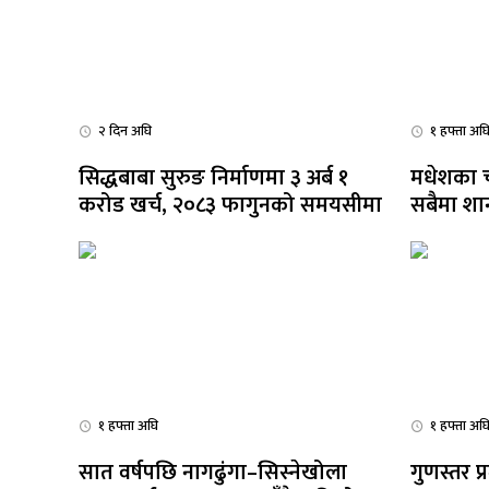
२ दिन अघि
१ हफ्ता अघ
सिद्धबाबा सुरुङ निर्माणमा ३ अर्ब १
मधेशका चा
धि संवाद
करोड खर्च, २०८३ फागुनको समयसीमा
सबैमा शान
सञ्जालबाट
१ हफ्ता अघि
१ हफ्ता अघ
सात वर्षपछि नागढुंगा–सिस्नेखोला
गुणस्तर प