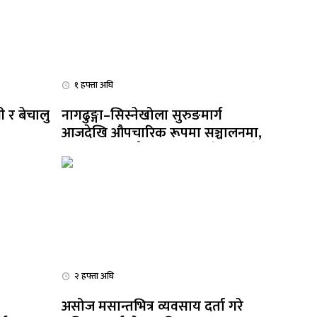
१ हफ्ता अघि
 र बेचालु
नागढुङ्गा–सिस्नेखोला सुरुङमार्ग
आजदेखि औपचारिक रूपमा सञ्चालनमा,
परीक्षणपछि सबै सवारीलाई प्रवेश दिइने
२ हफ्ता अघि
असोज मसान्तभित्र व्यवसाय दर्ता गरे