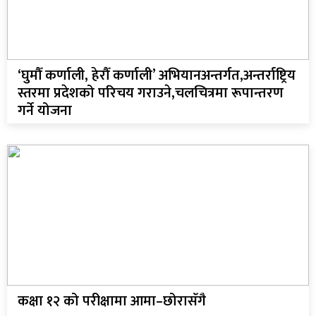
‘घुमौँ कर्णाली, हेरौँ कर्णाली’ अभियानअन्तर्गत,अन्तर्राष्ट्रिय
स्तरमा प्रदेशको परिचय गराउने,चलचित्रमा रूपान्तरण
गर्ने योजना
धि संवाद
सञ्जालबाट
कक्षा १२ को परीक्षामा आमा–छोरासँगै