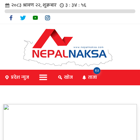
२०८३ श्रावण २२, शुक्रबार
३ : ३४ : ५६
चार
१२
प्रदेश न्युज
खोज
ताजा
िविधि
िधि