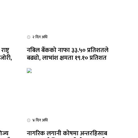
२ दिन अघि
ष्ट्र
नबिल बैंकको नाफा ३३.५० प्रतिशतले
जोरी,
बढ्यो, लाभांश क्षमता १९.१० प्रतिशत
म्म जोखिम
४ दिन अघि
िज्य
नागरिक लगानी कोषमा अन्तरहिसाब