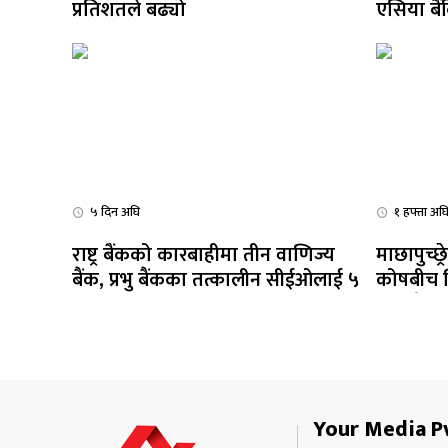
प्रतिशतले बढ्यो
एसिया बै
५ दिन अघि
१ हफ्ता अघ
राष्ट्र बैंकको कारबाहीमा तीन वाणिज्य
माछापुच्छ्
बैंक, प्रभु बैंकका तत्कालीन सीईओलाई ५
कोषबीच व
लाख जरिवाना
गराउने स
Your Media Pv