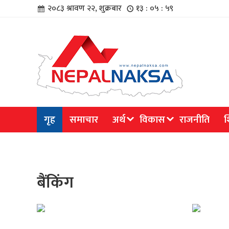
२०८३ श्रावण २२, शुक्रबार
१३ : ०५ : ५९
चार
गृह
समाचार
अर्थ
विकास
राजनीति
श
िविधि
बैंकिंग
िधि