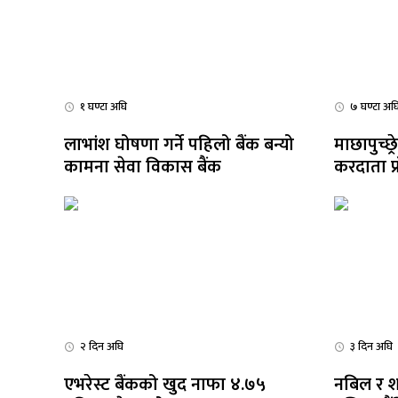
१ घण्टा अघि
७ घण्टा अघ
लाभांश घोषणा गर्ने पहिलो बैंक बन्यो
माछापुच्छ्
धि संवाद
कामना सेवा विकास बैंक
करदाता प्
सहभागी हु
सञ्जालबाट
२ दिन अघि
३ दिन अघि
एभरेस्ट बैंकको खुद नाफा ४.७५
नबिल र शा