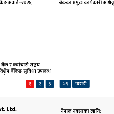
ंकिङ अवार्ड–२०२६
बैंकका प्रमुख कार्यकारी अधि
छलफल गर्दै
ि
रे बैंक र कर्मचारी सञ्चय
िशेष बैंकिङ सुविधा उपलब्ध
म्झौता
१
२
३
७९
पछाडी
…
t. Ltd.
नेपाल नक्साका लागि: