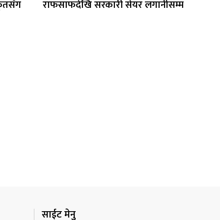
कृतसँग
राफसाफदेखि सरकारी सेयर लगानीसम्म
प्रश्न
साईट मेनु