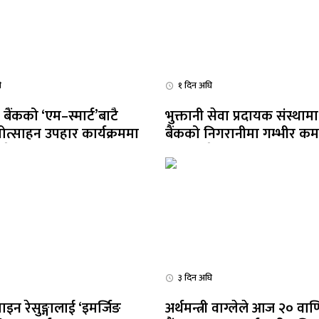
ि
१ दिन अघि
रे बैंकको ‘एम–स्मार्ट’बाटै
भुक्तानी सेवा प्रदायक संस्थामा रा
रोत्साहन उपहार कार्यक्रममा
बैंकको निगरानीमा गम्भीर कम
ने सुविधा
सुशासनदेखि साइबर सुरक्षास
३ दिन अघि
इन रेसुङ्गालाई ‘इमर्जिङ
अर्थमन्त्री वाग्लेले आज २० वाण