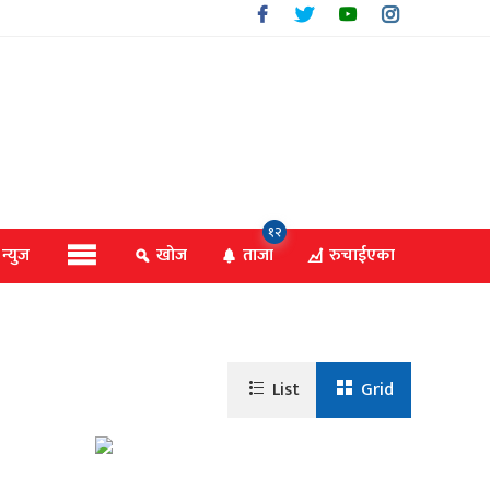
१२
 न्युज
खोज
ताजा
रुचाईएका
List
Grid