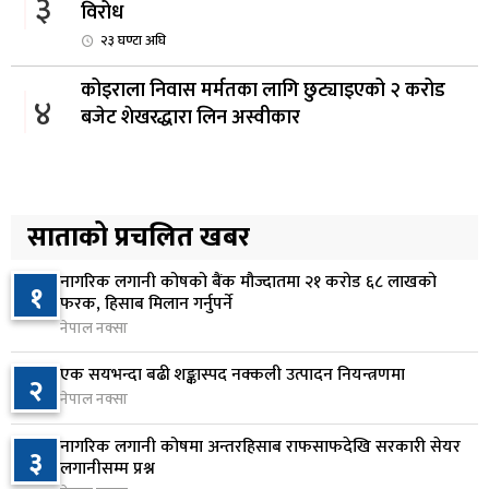
३
विरोध
२३ घण्टा अघि
कोइराला निवास मर्मतका लागि छुट्याइएको २ करोड
४
बजेट शेखरद्धारा लिन अस्वीकार
१ दिन अघि
रूकुम पश्चिममा प्रहरीको गाडीले मोटरसाइकललाई
५
ठक्कर दिँदा किशोरको मृत्यु
साताको प्रचलित खबर
१ दिन अघि
नागरिक लगानी कोषको बैंक मौज्दातमा २१ करोड ६८ लाखको
१
प्रतिनिधिसभा बैठक बस्दै , पाँच विधेयक र प्रतिवेदन
फरक, हिसाब मिलान गर्नुपर्ने
६
प्रस्तुत हुने
नेपाल नक्सा
१ दिन अघि
एक सयभन्दा बढी शङ्कास्पद नक्कली उत्पादन नियन्त्रणमा
२
नेपाल नक्सा
आज बस्ने भनिएको राष्ट्रिय सभाको बैठक बुधबारका लागि
७
सर्‍यो
नागरिक लगानी कोषमा अन्तरहिसाब राफसाफदेखि सरकारी सेयर
३
१ दिन अघि
लगानीसम्म प्रश्न