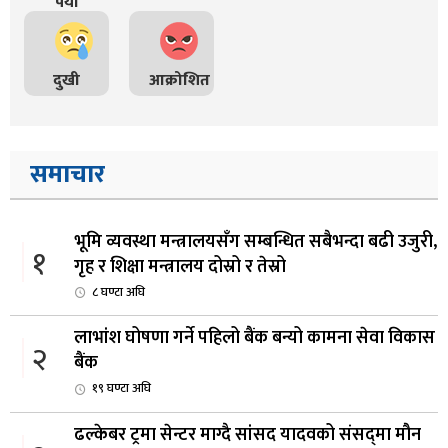
पर्यो
दुखी
आक्रोशित
समाचार
भूमि व्यवस्था मन्त्रालयसँग सम्बन्धित सबैभन्दा बढी उजुरी,
१
गृह र शिक्षा मन्त्रालय दोस्रो र तेस्रो
८ घण्टा अघि
लाभांश घोषणा गर्ने पहिलो बैंक बन्यो कामना सेवा विकास
२
बैंक
१९ घण्टा अघि
ढल्केबर ट्रमा सेन्टर माग्दै सांसद यादवको संसद्‌मा मौन