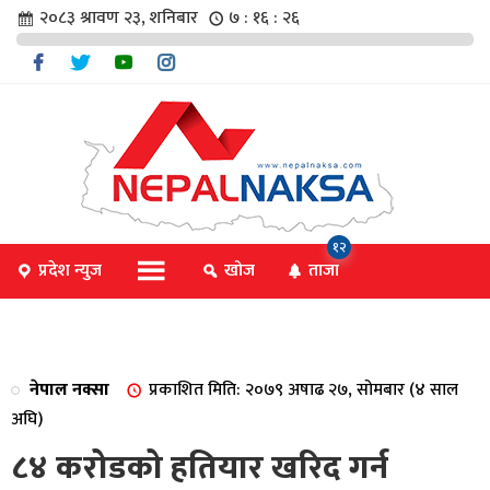
२०८३ श्रावण २३, शनिबार
७ : १६ : २६
चार
१२
प्रदेश न्युज
खोज
ताजा
िविधि
नेपाल नक्सा
प्रकाशित मिति: २०७९ अषाढ २७, सोमबार (४ साल
िधि
अघि)
८४ करोडको हतियार खरिद गर्न