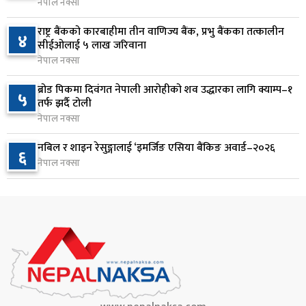
नेपाल नक्सा
वीरगञ्जमा ट्यांकरको सिल खोलेर तेल निकाल्ने सात जना
८
रंगेहात पक्राउ
राष्ट्र बैंकको कारबाहीमा तीन वाणिज्य बैंक, प्रभु बैंकका तत्कालीन
४
सीईओलाई ५ लाख जरिवाना
१ दिन अघि
नेपाल नक्सा
जन्मसिद्ध नागरिकता कडा बनाउने ट्रम्पको नयाँ प्रयास, दुई
९
ब्रोड पिकमा दिवंगत नेपाली आरोहीको शव उद्धारका लागि क्याम्प–१
५
कार्यकारी आदेश जारी
तर्फ झर्दै टोली
१ दिन अघि
नेपाल नक्सा
राप्रपाको निर्णय: बागमती प्रदेश सरकारमा सहभागी नहुने
नबिल र शाइन रेसुङ्गालाई ‘इमर्जिङ एसिया बैंकिङ अवार्ड–२०२६
१०
६
नेपाल नक्सा
१ दिन अघि