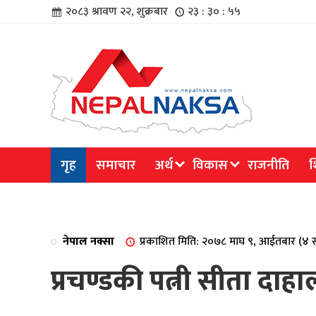
२०८३ श्रावण २२, शुक्रबार
२३ : ३० : ५५
चार
गृह
समाचार
अर्थ
विकास
राजनीति
श
िविधि
नेपाल नक्सा
प्रकाशित मिति: २०७८ माघ ९, आईतबार (४ 
प्रचण्डकी पत्नी सीता दाह
िधि