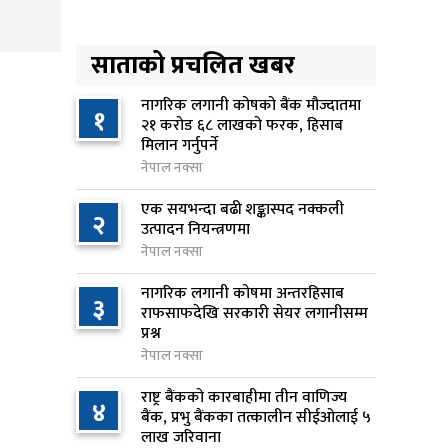
लिन अस्वीकार
१६ घण्टा अघि
साताको प्रचलित खबर
रूकुम पश्चिममा प्रहरीको गाडीले
५
मोटरसाइकललाई ठक्कर दिँदा
नागरिक लगानी कोषको बैंक मौज्दातमा
१
२१ करोड ६८ लाखको फरक, हिसाब
किशोरको मृत्यु
मिलान गर्नुपर्ने
१६ घण्टा अघि
नेपाल नक्सा
प्रतिनिधिसभा बैठक बस्दै , पाँच
एक सयभन्दा बढी शङ्कास्पद नक्कली
६
२
विधेयक र प्रतिवेदन प्रस्तुत हुने
उत्पादन नियन्त्रणमा
१७ घण्टा अघि
नेपाल नक्सा
नागरिक लगानी कोषमा अन्तरहिसाब
आज बस्ने भनिएको राष्ट्रिय सभाको
३
७
राफसाफदेखि सरकारी सेयर लगानीसम्म
बैठक बुधबारका लागि सर्‍यो
प्रश्न
१७ घण्टा अघि
नेपाल नक्सा
वीरगञ्जमा ट्यांकरको सिल खोलेर तेल
राष्ट्र बैंकको कारबाहीमा तीन वाणिज्य
८
४
निकाल्ने सात जना रंगेहात पक्राउ
बैंक, प्रभु बैंकका तत्कालीन सीईओलाई ५
लाख जरिवाना
१७ घण्टा अघि