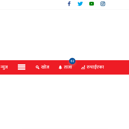
१२
 न्युज
खोज
ताजा
रुचाईएका