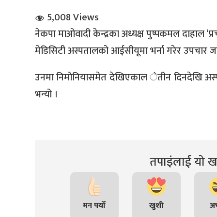
5,008 Views
नेकपा माओवादी केन्द्रका अध्यक्ष पुष्पकमल दाहाल ‘प
मेडिसिटी अस्पतालको आईसीयूमा भर्ना गरेर उपचार ज
उनमा निमोनियासमेत देखिएकाल ेतीन दिनदेखि अस्पताल
धि संवाद
भन्यो ।
सञ्जालबाट
तपाइंलाई यो खब
मन पर्यो
खुशी
अच