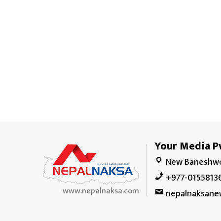
Your Media Pv
New Baneshwo
+977-0155813
www.nepalnaksa.com
nepalnaksane