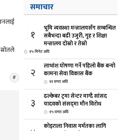
समाचार
। उनलाई
भूमि व्यवस्था मन्त्रालयसँग सम्बन्धित
१
सबैभन्दा बढी उजुरी, गृह र शिक्षा
मन्त्रालय दोस्रो र तेस्रो
्रोतले
१५ मिनेट अघि
लाभांश घोषणा गर्ने पहिलो बैंक बन्यो
२
कामना सेवा विकास बैंक
११ घण्टा अघि
ढल्केबर ट्रमा सेन्टर माग्दै सांसद
३
यादवको संसद्‌मा मौन विरोध
१५ घण्टा अघि
कोइराला निवास मर्मतका लागि
४
छुट्याइएको २ करोड बजेट शेखरद्धारा