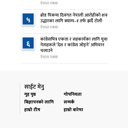
नेपाल नक्सा
जन्मसिद्ध नागरिकता कडा बनाउने
९
ब्रोड पिकमा दिवंगत नेपाली आरोहीको शव
५
ट्रम्पको नयाँ प्रयास, दुई कार्यकारी
उद्धारका लागि क्याम्प–१ तर्फ झर्दै टोली
आदेश जारी
नेपाल नक्सा
१७ घण्टा अघि
कांग्रेसभित्र एकता र सहकार्यका लागि युवा
६
नेताहरूले ‘देश र कांग्रेस जोड्ने’ अभियान
राप्रपाको निर्णय: बागमती प्रदेश
१०
चलाउने
सरकारमा सहभागी नहुने
नेपाल नक्सा
१७ घण्टा अघि
साईट मेनु
गृह पृष्ठ
गोपनियता
बिज्ञापनको लागि
सम्पर्क
हाम्रो टीम
हाम्रो बारेमा