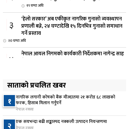
१९ घण्टा अघि
‘हेलो सरकार’ अब एकीकृत नागरिक गुनासो व्यवस्थापन
३
प्रणाली बन्ने, २४ घण्टादेखि १५ दिनभित्र गुनासो समाधान
गर्ने प्रस्ताव
२0 घण्टा अघि
नेपाल आयल निगमको कार्यकारी निर्देशकमा नागेन्द्र साह
४
नियुक्त
२0 घण्टा अघि
अनलाइन सेवा विस्तारलाई प्राथमिकता दिँदै त्रिभुवन
साताको प्रचलित खबर
५
विश्वविद्यालयले नयाँ नीति तथा कार्यक्रम ल्याउने
२१ घण्टा अघि
नागरिक लगानी कोषको बैंक मौज्दातमा २१ करोड ६८ लाखको
१
फरक, हिसाब मिलान गर्नुपर्ने
सरकारद्वारा राष्ट्रसेवक कर्मचारीको नयाँ तलबमान
नेपाल नक्सा
६
स्वीकृत, न्यूनतम तलब २८ हजार ९८४ रुपैयाँ
एक सयभन्दा बढी शङ्कास्पद नक्कली उत्पादन नियन्त्रणमा
२
२२ घण्टा अघि
नेपाल नक्सा