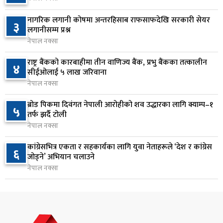
सिद्धबाबा सुरुङ निर्माणमा ३ अर्ब १ करोड खर्च, २०८३
७
नागरिक लगानी कोषमा अन्तरहिसाब राफसाफदेखि सरकारी सेयर
३
फागुनको समयसीमा
लगानीसम्म प्रश्न
१ दिन अघि
नेपाल नक्सा
निम्सदाइसहित चार पर्वतारोहीको शव बेस क्याम्पमा
राष्ट्र बैंकको कारबाहीमा तीन वाणिज्य बैंक, प्रभु बैंकका तत्कालीन
४
८
सीईओलाई ५ लाख जरिवाना
ल्याइयो
नेपाल नक्सा
१ दिन अघि
ब्रोड पिकमा दिवंगत नेपाली आरोहीको शव उद्धारका लागि क्याम्प–१
५
सुनसरी र सिरहाका घटनाका पीडितलाई राहत र उपचार
तर्फ झर्दै टोली
९
दिने सरकारको निर्णय
नेपाल नक्सा
१ दिन अघि
कांग्रेसभित्र एकता र सहकार्यका लागि युवा नेताहरूले ‘देश र कांग्रेस
६
जोड्ने’ अभियान चलाउने
कृषि क्षेत्रलाई आत्मनिर्भर बनाउने लक्ष्यसहित राष्ट्रिय कृषि
१०
नेपाल नक्सा
नीति २०८३ जारी
१ दिन अघि