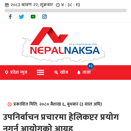
२०८३ श्रावण २२, शुक्रबार
४ : ३८ : १३
चार
१२
प्रदेश न्युज
खोज
ताजा
िविधि
प्रकाशित मिति: २०८० बैशाख ६, बुधबार (३ साल अघि)
िधि
उपनिर्वाचन प्रचारमा हेलिकप्टर प्रयोग
नगर्न आयोगको आग्रह