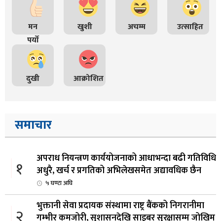
मन
खुशी
अचम्म
उत्साहित
पर्यो
दुखी
आक्रोशित
समाचार
अपराध नियन्त्रण कार्ययोजनाको आधाभन्दा बढी गतिविधि
१
अधुरै, खर्च र प्रगतिको अभिलेखसमेत अद्यावधिक छैन
५ घण्टा अघि
भुक्तानी सेवा प्रदायक संस्थामा राष्ट्र बैंकको निगरानीमा
२
गम्भीर कमजोरी, सुशासनदेखि साइबर सुरक्षासम्म जोखिम