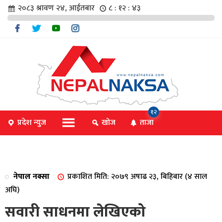
२०८३ श्रावण २४, आईतबार
८ : १२ : ४४
चार
१२
प्रदेश न्युज
खोज
ताजा
िविधि
नेपाल नक्सा
प्रकाशित मिति: २०७९ अषाढ २३, बिहिबार (४ साल
िधि
अघि)
सवारी साधनमा लेखिएको