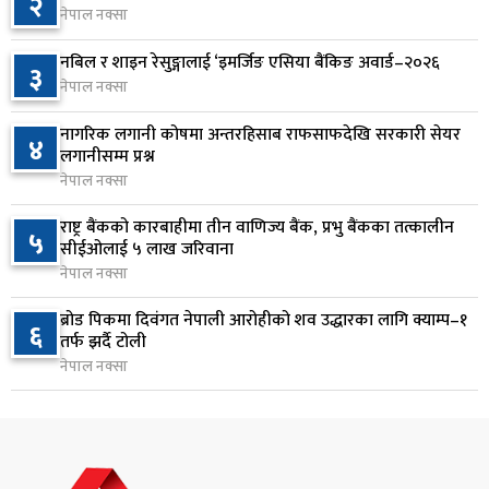
२
नेपाल नक्सा
प्रतिनिधिसभा बैठक बस्दै , पाँच विधेयक र प्रतिवेदन
७
प्रस्तुत हुने
नबिल र शाइन रेसुङ्गालाई ‘इमर्जिङ एसिया बैंकिङ अवार्ड–२०२६
३
२ दिन अघि
नेपाल नक्सा
आज बस्ने भनिएको राष्ट्रिय सभाको बैठक बुधबारका लागि
नागरिक लगानी कोषमा अन्तरहिसाब राफसाफदेखि सरकारी सेयर
८
४
सर्‍यो
लगानीसम्म प्रश्न
नेपाल नक्सा
२ दिन अघि
राष्ट्र बैंकको कारबाहीमा तीन वाणिज्य बैंक, प्रभु बैंकका तत्कालीन
वीरगञ्जमा ट्यांकरको सिल खोलेर तेल निकाल्ने सात जना
५
९
सीईओलाई ५ लाख जरिवाना
रंगेहात पक्राउ
नेपाल नक्सा
२ दिन अघि
ब्रोड पिकमा दिवंगत नेपाली आरोहीको शव उद्धारका लागि क्याम्प–१
६
जन्मसिद्ध नागरिकता कडा बनाउने ट्रम्पको नयाँ प्रयास, दुई
तर्फ झर्दै टोली
१०
कार्यकारी आदेश जारी
नेपाल नक्सा
२ दिन अघि