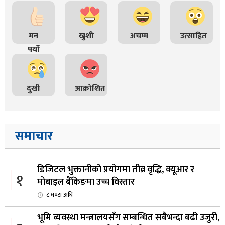
मन
खुशी
अचम्म
उत्साहित
पर्यो
दुखी
आक्रोशित
समाचार
डिजिटल भुक्तानीको प्रयोगमा तीव्र वृद्धि, क्यूआर र
१
मोबाइल बैंकिङमा उच्च विस्तार
८ घण्टा अघि
भूमि व्यवस्था मन्त्रालयसँग सम्बन्धित सबैभन्दा बढी उजुरी,