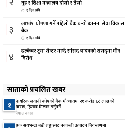
२
गृह र शिक्षा मन्त्रालय दोस्रो र तेस्रो
१ दिन अघि
लाभांश घोषणा गर्ने पहिलो बैंक बन्यो कामना सेवा विकास
३
बैंक
१ दिन अघि
ढल्केबर ट्रमा सेन्टर माग्दै सांसद यादवको संसद्‌मा मौन
४
विरोध
१ दिन अघि
कोइराला निवास मर्मतका लागि छुट्याइएको २ करोड
५
बजेट शेखरद्धारा लिन अस्वीकार
साताको प्रचलित खबर
२ दिन अघि
नागरिक लगानी कोषको बैंक मौज्दातमा २१ करोड ६८ लाखको
१
रूकुम पश्चिममा प्रहरीको गाडीले मोटरसाइकललाई
फरक, हिसाब मिलान गर्नुपर्ने
६
ठक्कर दिँदा किशोरको मृत्यु
नेपाल नक्सा
२ दिन अघि
एक सयभन्दा बढी शङ्कास्पद नक्कली उत्पादन नियन्त्रणमा