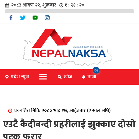
२०८३ श्रावण २२, शुक्रबार
१ : २१ : २१
चार
१२
प्रदेश न्युज
खोज
ताजा
िविधि
प्रकाशित मिति: २०८० भाद्र १७, आईतबार (२ साल अघि)
िधि
एउटै कैदीबन्दी प्रहरीलाई झुक्काए दोस्रो
पटक फरार