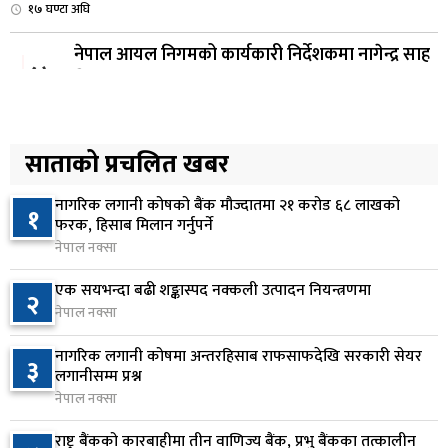
१७ घण्टा अघि
नेपाल आयल निगमको कार्यकारी निर्देशकमा नागेन्द्र साह
४
नियुक्त
१७ घण्टा अघि
अनलाइन सेवा विस्तारलाई प्राथमिकता दिँदै त्रिभुवन
साताको प्रचलित खबर
५
विश्वविद्यालयले नयाँ नीति तथा कार्यक्रम ल्याउने
१८ घण्टा अघि
नागरिक लगानी कोषको बैंक मौज्दातमा २१ करोड ६८ लाखको
१
फरक, हिसाब मिलान गर्नुपर्ने
सरकारद्वारा राष्ट्रसेवक कर्मचारीको नयाँ तलबमान
नेपाल नक्सा
६
स्वीकृत, न्यूनतम तलब २८ हजार ९८४ रुपैयाँ
एक सयभन्दा बढी शङ्कास्पद नक्कली उत्पादन नियन्त्रणमा
२
१९ घण्टा अघि
नेपाल नक्सा
सिद्धबाबा सुरुङ निर्माणमा ३ अर्ब १ करोड खर्च, २०८३
७
नागरिक लगानी कोषमा अन्तरहिसाब राफसाफदेखि सरकारी सेयर
३
फागुनको समयसीमा
लगानीसम्म प्रश्न
१ दिन अघि
नेपाल नक्सा
निम्सदाइसहित चार पर्वतारोहीको शव बेस क्याम्पमा
राष्ट्र बैंकको कारबाहीमा तीन वाणिज्य बैंक, प्रभु बैंकका तत्कालीन