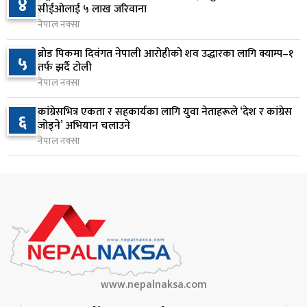
४
८
सीईओलाई ५ लाख जरिवाना
ल्याइयो
नेपाल नक्सा
१ दिन अघि
ब्रोड पिकमा दिवंगत नेपाली आरोहीको शव उद्धारका लागि क्याम्प–१
५
सुनसरी र सिरहाका घटनाका पीडितलाई राहत र उपचार
तर्फ झर्दै टोली
९
दिने सरकारको निर्णय
नेपाल नक्सा
१ दिन अघि
कांग्रेसभित्र एकता र सहकार्यका लागि युवा नेताहरूले ‘देश र कांग्रेस
६
जोड्ने’ अभियान चलाउने
कृषि क्षेत्रलाई आत्मनिर्भर बनाउने लक्ष्यसहित राष्ट्रिय कृषि
१०
नेपाल नक्सा
नीति २०८३ जारी
१ दिन अघि
www.nepalnaksa.com