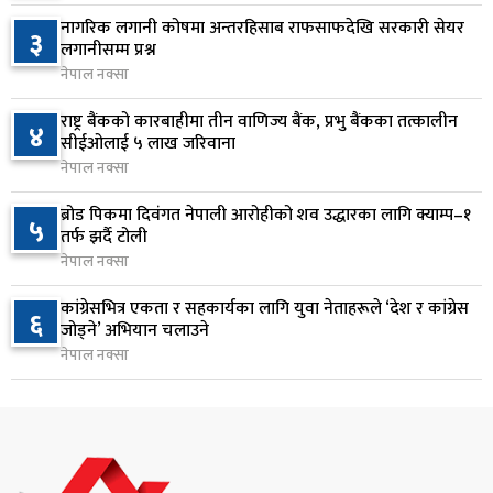
सिद्धबाबा सुरुङ निर्माणमा ३ अर्ब १ करोड खर्च, २०८३
७
नागरिक लगानी कोषमा अन्तरहिसाब राफसाफदेखि सरकारी सेयर
३
फागुनको समयसीमा
लगानीसम्म प्रश्न
१ दिन अघि
नेपाल नक्सा
निम्सदाइसहित चार पर्वतारोहीको शव बेस क्याम्पमा
राष्ट्र बैंकको कारबाहीमा तीन वाणिज्य बैंक, प्रभु बैंकका तत्कालीन
४
८
सीईओलाई ५ लाख जरिवाना
ल्याइयो
नेपाल नक्सा
१ दिन अघि
ब्रोड पिकमा दिवंगत नेपाली आरोहीको शव उद्धारका लागि क्याम्प–१
५
सुनसरी र सिरहाका घटनाका पीडितलाई राहत र उपचार
तर्फ झर्दै टोली
९
दिने सरकारको निर्णय
नेपाल नक्सा
१ दिन अघि
कांग्रेसभित्र एकता र सहकार्यका लागि युवा नेताहरूले ‘देश र कांग्रेस
६
जोड्ने’ अभियान चलाउने
कृषि क्षेत्रलाई आत्मनिर्भर बनाउने लक्ष्यसहित राष्ट्रिय कृषि
१०
नेपाल नक्सा
नीति २०८३ जारी
१ दिन अघि