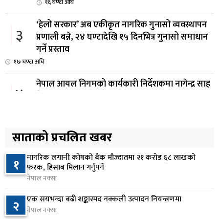
१६ घण्टा अघि
‘हेलो सरकार’ अब एकीकृत नागरिक गुनासो व्यवस्थापन
३
प्रणाली बन्ने, २४ घण्टादेखि १५ दिनभित्र गुनासो समाधान
गर्ने प्रस्ताव
१७ घण्टा अघि
नेपाल आयल निगमको कार्यकारी निर्देशकमा नागेन्द्र साह
४
नियुक्त
१७ घण्टा अघि
अनलाइन सेवा विस्तारलाई प्राथमिकता दिँदै त्रिभुवन
साताको प्रचलित खबर
५
विश्वविद्यालयले नयाँ नीति तथा कार्यक्रम ल्याउने
१८ घण्टा अघि
नागरिक लगानी कोषको बैंक मौज्दातमा २१ करोड ६८ लाखको
१
फरक, हिसाब मिलान गर्नुपर्ने
सरकारद्वारा राष्ट्रसेवक कर्मचारीको नयाँ तलबमान
नेपाल नक्सा
६
स्वीकृत, न्यूनतम तलब २८ हजार ९८४ रुपैयाँ
एक सयभन्दा बढी शङ्कास्पद नक्कली उत्पादन नियन्त्रणमा
२
१९ घण्टा अघि
नेपाल नक्सा