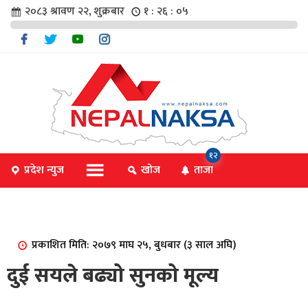
२०८३ श्रावण २२, शुक्रबार
१ : २६ : ०५
चार
१२
प्रदेश न्युज
खोज
ताजा
िविधि
प्रकाशित मिति: २०७९ माघ २५, बुधबार (३ साल अघि)
िधि
दुई सयले बढ्यो सुनको मूल्य