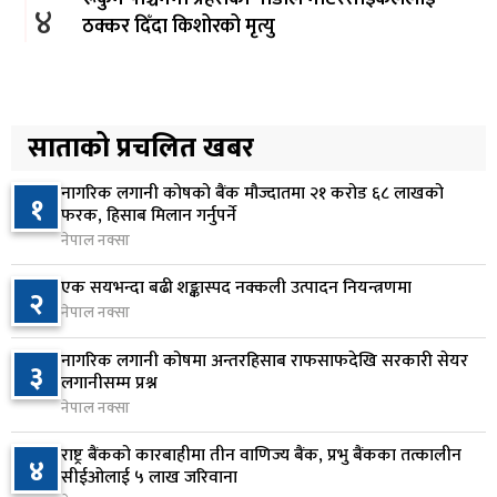
४
ठक्कर दिँदा किशोरको मृत्यु
८ घण्टा अघि
प्रतिनिधिसभा बैठक बस्दै , पाँच विधेयक र प्रतिवेदन
५
प्रस्तुत हुने
साताको प्रचलित खबर
८ घण्टा अघि
नागरिक लगानी कोषको बैंक मौज्दातमा २१ करोड ६८ लाखको
१
आज बस्ने भनिएको राष्ट्रिय सभाको बैठक बुधबारका लागि
फरक, हिसाब मिलान गर्नुपर्ने
६
सर्‍यो
नेपाल नक्सा
८ घण्टा अघि
एक सयभन्दा बढी शङ्कास्पद नक्कली उत्पादन नियन्त्रणमा
२
नेपाल नक्सा
वीरगञ्जमा ट्यांकरको सिल खोलेर तेल निकाल्ने सात जना
७
रंगेहात पक्राउ
नागरिक लगानी कोषमा अन्तरहिसाब राफसाफदेखि सरकारी सेयर
३
८ घण्टा अघि
लगानीसम्म प्रश्न
नेपाल नक्सा
जन्मसिद्ध नागरिकता कडा बनाउने ट्रम्पको नयाँ प्रयास, दुई
८
कार्यकारी आदेश जारी
राष्ट्र बैंकको कारबाहीमा तीन वाणिज्य बैंक, प्रभु बैंकका तत्कालीन
४
सीईओलाई ५ लाख जरिवाना
८ घण्टा अघि