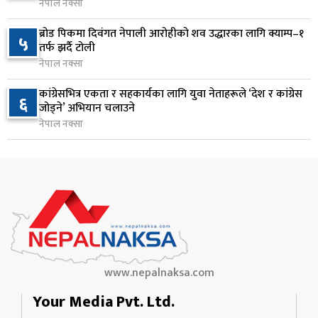
नेपाल नक्सा
राप्रपाको निर्णय: बागमती प्रदेश सरकारमा सहभागी नहुने
९
ब्रोड पिकमा दिवंगत नेपाली आरोहीको शव उद्धारका लागि क्याम्प–१
५
९ घण्टा अघि
तर्फ झर्दै टोली
नेपाल नक्सा
२५० रुपैयाँको सामान किन्दा कञ्चनपुरका उपभोक्ताले
१०
कांग्रेसभित्र एकता र सहकार्यका लागि युवा नेताहरूले ‘देश र कांग्रेस
६
जिते १० लाख
जोड्ने’ अभियान चलाउने
९ घण्टा अघि
नेपाल नक्सा
www.nepalnaksa.com
Your Media Pvt. Ltd.