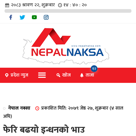
२०८३ श्रावण २२, शुक्रबार
१४ : ४० : २१
चार
१२
प्रदेश न्युज
खोज
ताजा
िविधि
नेपाल नक्सा
प्रकाशित मिति: २०७९ जेष्ठ २७, शुक्रबार (४ साल
िधि
अघि)
फेरि बढयो इन्धनको भाउ