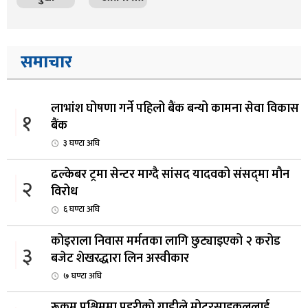
समाचार
लाभांश घोषणा गर्ने पहिलो बैंक बन्यो कामना सेवा विकास
१
बैंक
३ घण्टा अघि
ढल्केबर ट्रमा सेन्टर माग्दै सांसद यादवको संसद्‌मा मौन
२
विरोध
६ घण्टा अघि
कोइराला निवास मर्मतका लागि छुट्याइएको २ करोड
३
बजेट शेखरद्धारा लिन अस्वीकार
७ घण्टा अघि
रूकुम पश्चिममा प्रहरीको गाडीले मोटरसाइकललाई