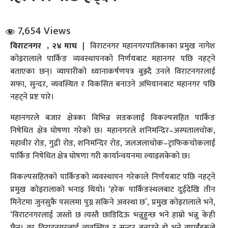
7,654 Views
विराटनगर , २४ माघ |
विराटनगर महानगरपालिकाका प्रमुख नागेश
कोइरालाले पार्किङ व्यवस्थापनको निर्णयबाट महानगर पछि नहट्ने
बताएका छन्। व्यापारीको ध्यानाकर्षणपत्र बुझ्दै उनले विराटनगरलाई
सफा, सुन्दर, व्यवस्थित र विकसित बनाउने अभियानबाट महानगर पछि
धि संवाद
नहट्ने प्रष्ट पारे।
सञ्जालबाट
महानगरले बजार क्षेत्रका विभिन्न सडकलाई विकल्पसहित पार्किङ
निषेधित क्षेत्र घोषणा गरेको छ। महानगरले शनिमन्दिर–अस्पतालचोक,
महावीर रोड, गुद्री रोड, शनिमन्दिर रोड, जलजलाचोक–ट्राफिकचोकलाई
पार्किङ निषेधित क्षेत्र घोषणा गरी कार्यान्वयनमा ल्याइसकेको छ।
विकल्पसहितको पार्किङको व्यवस्थापन गरेकाले निर्णयबाट पछि नहट्ने
प्रमुख कोइरालाको भनाइ थियो। ‘हरेक पार्किङस्थलबाट दुईदेखि तीन
मिनेटमा जुनसुकै पसलमा पुग्न सकिने अवस्था छ’, प्रमुख कोइरालाले भने,
‘विराटनगरलाई जस्तो छ त्यस्तै छाडिदिऊ भन्नुहुन्छ भने हाम्रो भन्नु केही
छैन। तर विराटनगरलाई व्यवस्थित र सुन्दर बनाउने हो भने तपाईँहरूले