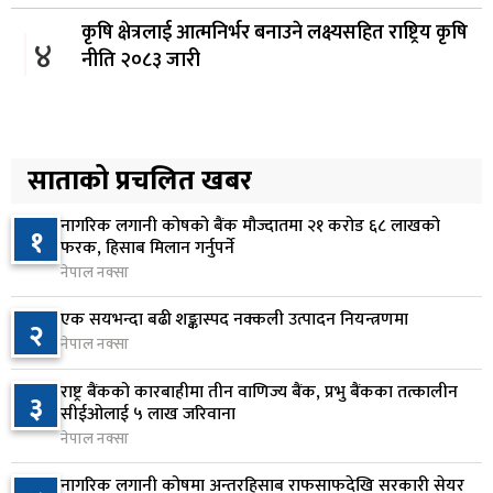
कृषि क्षेत्रलाई आत्मनिर्भर बनाउने लक्ष्यसहित राष्ट्रिय कृषि
४
नीति २०८३ जारी
२२ घण्टा अघि
नेपाल टेलिकमले बक्यौता महसुलमा जरिवाना छुट दिने
५
२२ घण्टा अघि
साताको प्रचलित खबर
नागरिक लगानी कोषको बैंक मौज्दातमा २१ करोड ६८ लाखको
नेपाल फार्मेसी परिषद्को अध्यक्षमा डा. कादिर आलम
१
६
फरक, हिसाब मिलान गर्नुपर्ने
नियुक्त
नेपाल नक्सा
२२ घण्टा अघि
एक सयभन्दा बढी शङ्कास्पद नक्कली उत्पादन नियन्त्रणमा
२
नबिल बैंकको नाफा ३३.५० प्रतिशतले बढ्यो, लाभांश
नेपाल नक्सा
७
क्षमता १९.१० प्रतिशत
राष्ट्र बैंकको कारबाहीमा तीन वाणिज्य बैंक, प्रभु बैंकका तत्कालीन
२३ घण्टा अघि
३
सीईओलाई ५ लाख जरिवाना
नेपाल नक्सा
राष्ट्र बैंकलाई अर्थमन्त्री वाग्लेको आग्रह: नियामक मात्र
८
होइन, आर्थिक विकासको सहयात्री बन्नुस्
नागरिक लगानी कोषमा अन्तरहिसाब राफसाफदेखि सरकारी सेयर