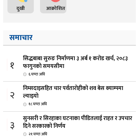
दुखी
आक्रोशित
समाचार
सिद्धबाबा सुरुङ निर्माणमा ३ अर्ब १ करोड खर्च, २०८३
१
फागुनको समयसीमा
६ घण्टा अघि
निम्सदाइसहित चार पर्वतारोहीको शव बेस क्याम्पमा
२
ल्याइयो
१८ घण्टा अघि
सुनसरी र सिरहाका घटनाका पीडितलाई राहत र उपचार
३
दिने सरकारको निर्णय
२१ घण्टा अघि