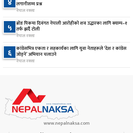
४
२३ घण्टा अघि
लगानीसम्म प्रश्न
नेपाल नक्सा
स्पेस–एक्सको रकेटको भाग आज चन्द्रमासँग ठोक्किँदै
९
ब्रोड पिकमा दिवंगत नेपाली आरोहीको शव उद्धारका लागि क्याम्प–१
२३ घण्टा अघि
५
तर्फ झर्दै टोली
नेपाल नक्सा
एभरेस्ट बैंकको खुद नाफा ४.७५ प्रतिशतले बढ्यो
१०
कांग्रेसभित्र एकता र सहकार्यका लागि युवा नेताहरूले ‘देश र कांग्रेस
२३ घण्टा अघि
६
जोड्ने’ अभियान चलाउने
नेपाल नक्सा
www.nepalnaksa.com