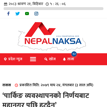
२०८३ श्रावण २१, बिहिबार
५ : २६ : ०७
चार
१२
प्रदेश न्युज
खोज
ताजा
िविधि
रासस
प्रकाशित मिति: २०७९ माघ २४, मंगलबार (३ साल अघि)
िधि
‘पार्किङ व्यवस्थापनको निर्णयबाट
महानगर पछि हट्दैन’