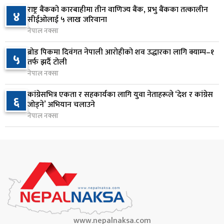
सुनसरी र सिरहाका घटनाका पीडितलाई राहत र उपचार
राष्ट्र बैंकको कारबाहीमा तीन वाणिज्य बैंक, प्रभु बैंकका तत्कालीन
४
८
सीईओलाई ५ लाख जरिवाना
दिने सरकारको निर्णय
नेपाल नक्सा
१ दिन अघि
ब्रोड पिकमा दिवंगत नेपाली आरोहीको शव उद्धारका लागि क्याम्प–१
५
कृषि क्षेत्रलाई आत्मनिर्भर बनाउने लक्ष्यसहित राष्ट्रिय कृषि
तर्फ झर्दै टोली
९
नीति २०८३ जारी
नेपाल नक्सा
१ दिन अघि
कांग्रेसभित्र एकता र सहकार्यका लागि युवा नेताहरूले ‘देश र कांग्रेस
६
जोड्ने’ अभियान चलाउने
नेपाल टेलिकमले बक्यौता महसुलमा जरिवाना छुट दिने
१०
नेपाल नक्सा
१ दिन अघि
www.nepalnaksa.com