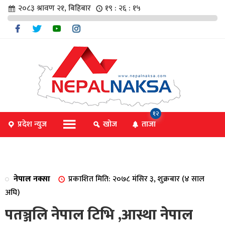
२०८३ श्रावण २१, बिहिबार
१९ : २६ : १५
चार
१२
प्रदेश न्युज
खोज
ताजा
िविधि
नेपाल नक्सा
प्रकाशित मिति: २०७८ मंसिर ३, शुक्रबार (४ साल
िधि
अघि)
पतञ्जलि नेपाल टिभि ,आस्था नेपाल