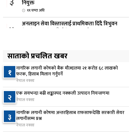
३
नियुक्त
११ घण्टा अघि
अनलाइन सेवा विस्तारलाई प्राथमिकता दिँदै त्रिभुवन
४
विश्वविद्यालयले नयाँ नीति तथा कार्यक्रम ल्याउने
१२ घण्टा अघि
सरकारद्वारा राष्ट्रसेवक कर्मचारीको नयाँ तलबमान
साताको प्रचलित खबर
५
स्वीकृत, न्यूनतम तलब २८ हजार ९८४ रुपैयाँ
१३ घण्टा अघि
नागरिक लगानी कोषको बैंक मौज्दातमा २१ करोड ६८ लाखको
१
फरक, हिसाब मिलान गर्नुपर्ने
सिद्धबाबा सुरुङ निर्माणमा ३ अर्ब १ करोड खर्च, २०८३
नेपाल नक्सा
६
फागुनको समयसीमा
एक सयभन्दा बढी शङ्कास्पद नक्कली उत्पादन नियन्त्रणमा
२
२0 घण्टा अघि
नेपाल नक्सा
निम्सदाइसहित चार पर्वतारोहीको शव बेस क्याम्पमा
७
नागरिक लगानी कोषमा अन्तरहिसाब राफसाफदेखि सरकारी सेयर
३
ल्याइयो
लगानीसम्म प्रश्न
१ दिन अघि
नेपाल नक्सा