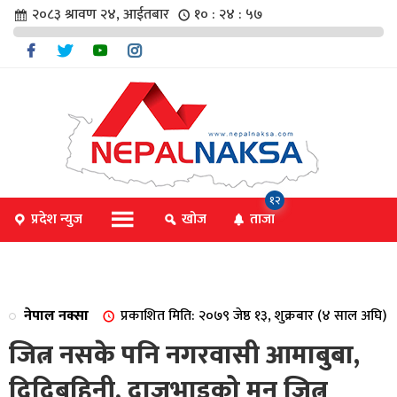
२०८३ श्रावण २४, आईतबार
१० : २४ : ५७
चार
१२
प्रदेश न्युज
खोज
ताजा
िविधि
नेपाल नक्सा
प्रकाशित मिति: २०७९ जेष्ठ १३, शुक्रबार (४ साल अघि)
िधि
जित्न नसके पनि नगरवासी आमाबुबा,
दिदिबहिनी, दाजुभाइको मन जित्न