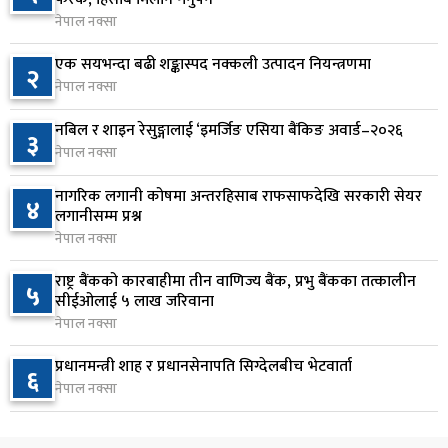
६
ठक्कर दिँदा किशोरको मृत्यु
नेपाल नक्सा
२ दिन अघि
एक सयभन्दा बढी शङ्कास्पद नक्कली उत्पादन नियन्त्रणमा
२
नेपाल नक्सा
प्रतिनिधिसभा बैठक बस्दै , पाँच विधेयक र प्रतिवेदन
७
प्रस्तुत हुने
नबिल र शाइन रेसुङ्गालाई ‘इमर्जिङ एसिया बैंकिङ अवार्ड–२०२६
३
२ दिन अघि
नेपाल नक्सा
आज बस्ने भनिएको राष्ट्रिय सभाको बैठक बुधबारका लागि
नागरिक लगानी कोषमा अन्तरहिसाब राफसाफदेखि सरकारी सेयर
८
४
सर्‍यो
लगानीसम्म प्रश्न
नेपाल नक्सा
२ दिन अघि
राष्ट्र बैंकको कारबाहीमा तीन वाणिज्य बैंक, प्रभु बैंकका तत्कालीन
वीरगञ्जमा ट्यांकरको सिल खोलेर तेल निकाल्ने सात जना
५
९
सीईओलाई ५ लाख जरिवाना
रंगेहात पक्राउ
नेपाल नक्सा
२ दिन अघि
प्रधानमन्त्री शाह र प्रधानसेनापति सिग्देलबीच भेटवार्ता
६
जन्मसिद्ध नागरिकता कडा बनाउने ट्रम्पको नयाँ प्रयास, दुई
नेपाल नक्सा
१०
कार्यकारी आदेश जारी
२ दिन अघि