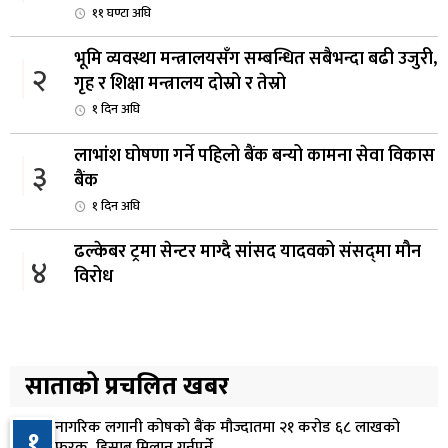
११ घण्टा अघि
भूमि व्यवस्था मन्त्रालयसँग सम्बन्धित सबैभन्दा बढी उजुरी,
२
गृह र शिक्षा मन्त्रालय दोस्रो र तेस्रो
१ दिन अघि
लाभांश घोषणा गर्ने पहिलो बैंक बन्यो कामना सेवा विकास
३
बैंक
१ दिन अघि
ढल्केबर ट्रमा सेन्टर माग्दै सांसद यादवको संसद्‌मा मौन
४
विरोध
२ दिन अघि
कोइराला निवास मर्मतका लागि छुट्याइएको २ करोड
५
बजेट शेखरद्धारा लिन अस्वीकार
साताको प्रचलित खबर
२ दिन अघि
नागरिक लगानी कोषको बैंक मौज्दातमा २१ करोड ६८ लाखको
१
रूकुम पश्चिममा प्रहरीको गाडीले मोटरसाइकललाई
फरक, हिसाब मिलान गर्नुपर्ने