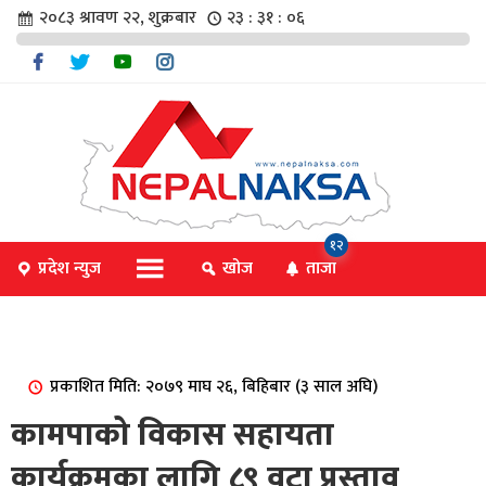
२०८३ श्रावण २२, शुक्रबार
२३ : ३१ : ०६
चार
१२
प्रदेश न्युज
खोज
ताजा
िविधि
प्रकाशित मिति: २०७९ माघ २६, बिहिबार (३ साल अघि)
िधि
कामपाको विकास सहायता
कार्यक्रमका लागि ८९ वटा प्रस्ताव