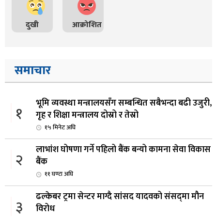
दुखी
आक्रोशित
समाचार
भूमि व्यवस्था मन्त्रालयसँग सम्बन्धित सबैभन्दा बढी उजुरी,
१
गृह र शिक्षा मन्त्रालय दोस्रो र तेस्रो
१५ मिनेट अघि
लाभांश घोषणा गर्ने पहिलो बैंक बन्यो कामना सेवा विकास
२
बैंक
११ घण्टा अघि
ढल्केबर ट्रमा सेन्टर माग्दै सांसद यादवको संसद्‌मा मौन
३
विरोध