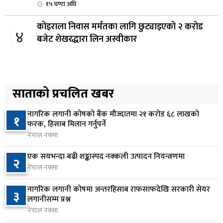
१५ घण्टा अघि
कोइराला निवास मर्मतका लागि छुट्याइएको २ करोड
४
बजेट शेखरद्धारा लिन अस्वीकार
१६ घण्टा अघि
रूकुम पश्चिममा प्रहरीको गाडीले मोटरसाइकललाई
५
ठक्कर दिँदा किशोरको मृत्यु
साताको प्रचलित खबर
१६ घण्टा अघि
नागरिक लगानी कोषको बैंक मौज्दातमा २१ करोड ६८ लाखको
१
प्रतिनिधिसभा बैठक बस्दै , पाँच विधेयक र प्रतिवेदन
फरक, हिसाब मिलान गर्नुपर्ने
६
प्रस्तुत हुने
नेपाल नक्सा
१७ घण्टा अघि
एक सयभन्दा बढी शङ्कास्पद नक्कली उत्पादन नियन्त्रणमा
२
नेपाल नक्सा
आज बस्ने भनिएको राष्ट्रिय सभाको बैठक बुधबारका लागि
७
सर्‍यो
नागरिक लगानी कोषमा अन्तरहिसाब राफसाफदेखि सरकारी सेयर
३
१७ घण्टा अघि
लगानीसम्म प्रश्न
नेपाल नक्सा
वीरगञ्जमा ट्यांकरको सिल खोलेर तेल निकाल्ने सात जना