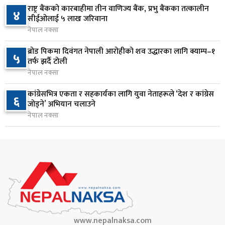
८
रंगेहात पक्राउ
राष्ट्र बैंकको कारबाहीमा तीन वाणिज्य बैंक, प्रभु बैंकका तत्कालीन
४
सीईओलाई ५ लाख जरिवाना
१७ घण्टा अघि
नेपाल नक्सा
जन्मसिद्ध नागरिकता कडा बनाउने ट्रम्पको नयाँ प्रयास, दुई
९
ब्रोड पिकमा दिवंगत नेपाली आरोहीको शव उद्धारका लागि क्याम्प–१
५
कार्यकारी आदेश जारी
तर्फ झर्दै टोली
१७ घण्टा अघि
नेपाल नक्सा
राप्रपाको निर्णय: बागमती प्रदेश सरकारमा सहभागी नहुने
कांग्रेसभित्र एकता र सहकार्यका लागि युवा नेताहरूले ‘देश र कांग्रेस
१०
६
जोड्ने’ अभियान चलाउने
१७ घण्टा अघि
नेपाल नक्सा
www.nepalnaksa.com