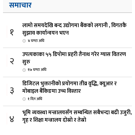
समाचार
लामो समयदेखि बन्द उद्योगमा बैंकको लगानी , विगतकै
१
सुझाव कार्यान्वयन भएन
४ घण्टा अघि
उपत्यकाका ५५ डिपोमा प्रहरी तैनाथ गरेर ग्यास वितरण
२
सुरु
१७ घण्टा अघि
डिजिटल भुक्तानीको प्रयोगमा तीव्र वृद्धि, क्यूआर र
३
मोबाइल बैंकिङमा उच्च विस्तार
१ दिन अघि
भूमि व्यवस्था मन्त्रालयसँग सम्बन्धित सबैभन्दा बढी उजुरी,
४
गृह र शिक्षा मन्त्रालय दोस्रो र तेस्रो
२ दिन अघि