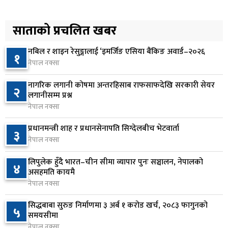
लाभांश घोषणा गर्ने पहिलो बैंक बन्यो कामना सेवा विकास
५
बैंक
साताको प्रचलित खबर
२ दिन अघि
नबिल र शाइन रेसुङ्गालाई ‘इमर्जिङ एसिया बैंकिङ अवार्ड–२०२६
१
ढल्केबर ट्रमा सेन्टर माग्दै सांसद यादवको संसद्‌मा मौन
नेपाल नक्सा
६
विरोध
नागरिक लगानी कोषमा अन्तरहिसाब राफसाफदेखि सरकारी सेयर
२ दिन अघि
२
लगानीसम्म प्रश्न
नेपाल नक्सा
कोइराला निवास मर्मतका लागि छुट्याइएको २ करोड
७
बजेट शेखरद्धारा लिन अस्वीकार
प्रधानमन्त्री शाह र प्रधानसेनापति सिग्देलबीच भेटवार्ता
३
२ दिन अघि
नेपाल नक्सा
रूकुम पश्चिममा प्रहरीको गाडीले मोटरसाइकललाई
लिपुलेक हुँदै भारत–चीन सीमा व्यापार पुनः सञ्चालन, नेपालको
८
४
ठक्कर दिँदा किशोरको मृत्यु
असहमति कायमै
नेपाल नक्सा
२ दिन अघि
सिद्धबाबा सुरुङ निर्माणमा ३ अर्ब १ करोड खर्च, २०८३ फागुनको
प्रतिनिधिसभा बैठक बस्दै , पाँच विधेयक र प्रतिवेदन
५
९
समयसीमा
प्रस्तुत हुने
नेपाल नक्सा