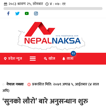
२०८३ श्रावण २५, सोमबार
४ : ०७ : १२
चार
१२
प्रदेश न्युज
खोज
ताजा
िविधि
नेपाल नक्सा
प्रकाशित मिति: २०७९ अषाढ ५, आईतबार (४ साल
िधि
अघि)
‘सुनको लौरो’ बारे अनुसन्धान शुरु