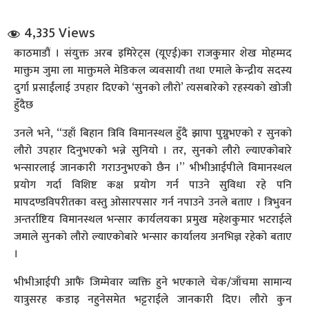
4,335 Views
काठमाडौं । संयुक्त अरब इमिरेट्स (यूएई)का राजकुमार शेख मोहम्मद
माक्तुम जुमा ला माक्तुमले मेडिकल व्यवसायी तथा एमाले केन्द्रीय सदस्य
दुर्गा प्रसाईंलाई उपहार दिएको ‘सुनको लौरो’ त्यसबारेको रहस्यको खोजी
हुँदैछ
धि संवाद
उनले भने, “उहाँ बिहान त्रिवि विमानस्थल हुँदै झापा पुग्नुभएको र सुनको
लौरो उपहार दिनुभएको भन्ने सुनियो । तर, सुनको लौरो ल्याएकोबारे
सञ्जालबाट
भन्सारलाई जानकारी गराउनुभएको छैन ।” भीभीआईपीले विमानस्थल
प्रयोग गर्दा विशिष्ट कक्ष प्रयोग गर्न पाउने सुविधा रहे पनि
मापदण्डविपरीतका वस्तु ओसारपसार गर्न नपाउने उनले बताए । त्रिभुवन
अन्तर्राष्टिय विमानस्थल भन्सार कार्यलयका प्रमुख महेशकुमार भटराईले
जमाले सुनको लौरो ल्याएकोबारे भन्सार कार्यालय अनभिज्ञ रहेको बताए
।
भीभीआईपी आफैं जिम्मेवार व्यक्ति हुने भएकाले चेक/जाँचमा सामान्य
यात्रुसरह कडाइ नहुनेसमेत भट्टराईले जानकारी दिए। लौरो कुन