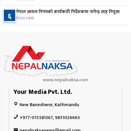
२ दिन अघि
नेपाल आयल निगमको कार्यकारी निर्देशकमा नागेन्द्र साह नियुक्त
६
आज बस्ने भनिएको राष्ट्रिय सभाको बैठक बुधबारका लागि
नेपाल नक्सा
१०
सर्‍यो
२ दिन अघि
www.nepalnaksa.com
Your Media Pvt. Ltd.
New Baneshwor, Kathmandu
+977-015581367, 9851026663
nepalnaksanews@gmail.com