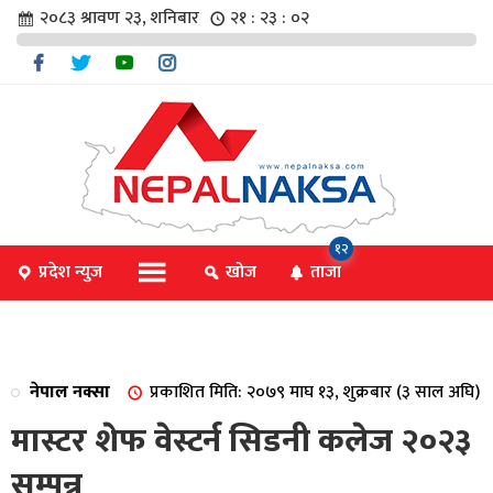
२०८३ श्रावण २३, शनिबार
२१ : २३ : ०२
चार
१२
प्रदेश न्युज
खोज
ताजा
िविधि
नेपाल नक्सा
प्रकाशित मिति: २०७९ माघ १३, शुक्रबार (३ साल अघि)
िधि
मास्टर शेफ वेस्टर्न सिडनी कलेज २०२३
सम्पन्न