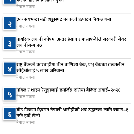
फरक, हिसाब मिलान गर्नुपर्ने
६
प्रस्तुत हुने
नेपाल नक्सा
१ दिन अघि
एक सयभन्दा बढी शङ्कास्पद नक्कली उत्पादन नियन्त्रणमा
२
नेपाल नक्सा
आज बस्ने भनिएको राष्ट्रिय सभाको बैठक बुधबारका लागि
७
सर्‍यो
नागरिक लगानी कोषमा अन्तरहिसाब राफसाफदेखि सरकारी सेयर
३
१ दिन अघि
लगानीसम्म प्रश्न
नेपाल नक्सा
वीरगञ्जमा ट्यांकरको सिल खोलेर तेल निकाल्ने सात जना
८
रंगेहात पक्राउ
राष्ट्र बैंकको कारबाहीमा तीन वाणिज्य बैंक, प्रभु बैंकका तत्कालीन
४
सीईओलाई ५ लाख जरिवाना
१ दिन अघि
नेपाल नक्सा
जन्मसिद्ध नागरिकता कडा बनाउने ट्रम्पको नयाँ प्रयास, दुई
९
नबिल र शाइन रेसुङ्गालाई ‘इमर्जिङ एसिया बैंकिङ अवार्ड–२०२६
५
कार्यकारी आदेश जारी
नेपाल नक्सा
१ दिन अघि
ब्रोड पिकमा दिवंगत नेपाली आरोहीको शव उद्धारका लागि क्याम्प–१
६
राप्रपाको निर्णय: बागमती प्रदेश सरकारमा सहभागी नहुने
तर्फ झर्दै टोली
१०
१ दिन अघि
नेपाल नक्सा