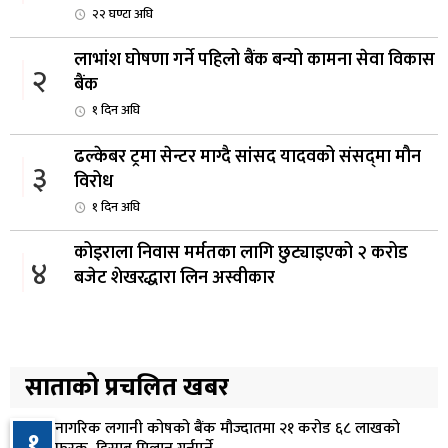
२२ घण्टा अघि
लाभांश घोषणा गर्ने पहिलो बैंक बन्यो कामना सेवा विकास
२
बैंक
१ दिन अघि
ढल्केबर ट्रमा सेन्टर माग्दै सांसद यादवको संसद्‌मा मौन
३
विरोध
१ दिन अघि
कोइराला निवास मर्मतका लागि छुट्याइएको २ करोड
४
बजेट शेखरद्धारा लिन अस्वीकार
१ दिन अघि
रूकुम पश्चिममा प्रहरीको गाडीले मोटरसाइकललाई
५
ठक्कर दिँदा किशोरको मृत्यु
साताको प्रचलित खबर
१ दिन अघि
नागरिक लगानी कोषको बैंक मौज्दातमा २१ करोड ६८ लाखको
१
प्रतिनिधिसभा बैठक बस्दै , पाँच विधेयक र प्रतिवेदन