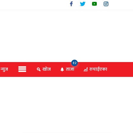
१२
 न्युज
खोज
ताजा
रुचाईएका