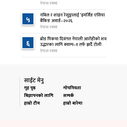
नेपाल नक्सा
जन्मसिद्ध नागरिकता कडा बनाउने
९
नबिल र शाइन रेसुङ्गालाई ‘इमर्जिङ एसिया
५
ट्रम्पको नयाँ प्रयास, दुई कार्यकारी
बैंकिङ अवार्ड–२०२६
आदेश जारी
नेपाल नक्सा
१ दिन अघि
ब्रोड पिकमा दिवंगत नेपाली आरोहीको शव
६
उद्धारका लागि क्याम्प–१ तर्फ झर्दै टोली
राप्रपाको निर्णय: बागमती प्रदेश
१०
नेपाल नक्सा
सरकारमा सहभागी नहुने
१ दिन अघि
साईट मेनु
गृह पृष्ठ
गोपनियता
बिज्ञापनको लागि
सम्पर्क
हाम्रो टीम
हाम्रो बारेमा