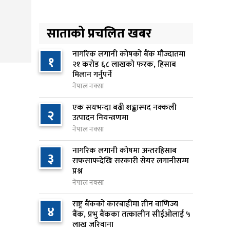
लिन अस्वीकार
१ दिन अघि
साताको प्रचलित खबर
रूकुम पश्चिममा प्रहरीको गाडीले
५
मोटरसाइकललाई ठक्कर दिँदा
नागरिक लगानी कोषको बैंक मौज्दातमा
१
२१ करोड ६८ लाखको फरक, हिसाब
किशोरको मृत्यु
मिलान गर्नुपर्ने
१ दिन अघि
नेपाल नक्सा
प्रतिनिधिसभा बैठक बस्दै , पाँच
एक सयभन्दा बढी शङ्कास्पद नक्कली
६
२
विधेयक र प्रतिवेदन प्रस्तुत हुने
उत्पादन नियन्त्रणमा
१ दिन अघि
नेपाल नक्सा
नागरिक लगानी कोषमा अन्तरहिसाब
आज बस्ने भनिएको राष्ट्रिय सभाको
३
७
राफसाफदेखि सरकारी सेयर लगानीसम्म
बैठक बुधबारका लागि सर्‍यो
प्रश्न
१ दिन अघि
नेपाल नक्सा
वीरगञ्जमा ट्यांकरको सिल खोलेर तेल
राष्ट्र बैंकको कारबाहीमा तीन वाणिज्य
८
४
निकाल्ने सात जना रंगेहात पक्राउ
बैंक, प्रभु बैंकका तत्कालीन सीईओलाई ५
लाख जरिवाना
१ दिन अघि