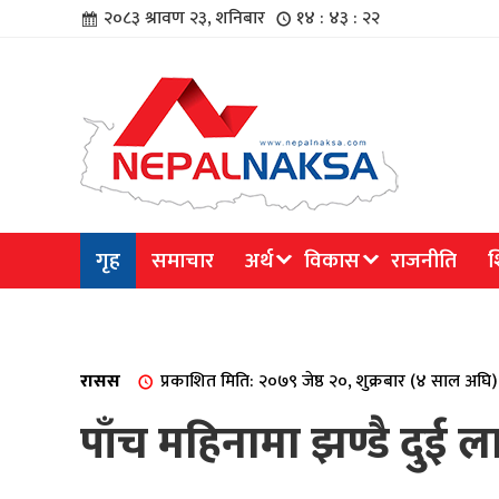
२०८३ श्रावण २३, शनिबार
१४ : ४३ : २२
चार
गृह
समाचार
अर्थ
विकास
राजनीति
श
िविधि
रासस
प्रकाशित मिति: २०७९ जेष्ठ २०, शुक्रबार (४ साल अघि)
पाँच महिनामा झण्डै दुई ल
िधि