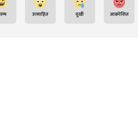
म्म
उत्साहित
दुखी
आक्रोशित