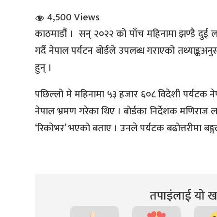
4,500 Views
काठमाडौं । सन् २०२२ को पाँच महिनामा झण्डै दुई ल
गर्दै नेपाल पर्यटन बोर्डले उपलब्ध गराएको तथ्याङ
हुन् ।
धि संवाद
पछिल्लो मे महिनामा ५३ हजार ६०८ विदेशी पर्यटक ने
नेपाल भ्रमण गरेका थिए । बोर्डका निर्देशक मणिरा
सञ्जालबाट
‘रिकोभर’ भएको बताए । उनले पर्यटक बढोत्तरीमा बङ्
तपाइंलाई यो खब