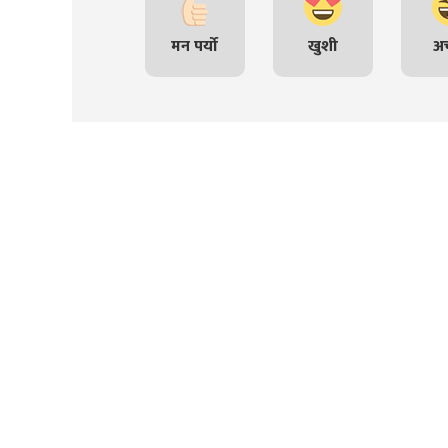
मन पर्यो
खुशी
अच