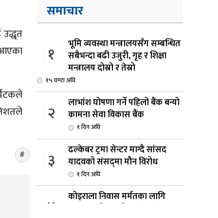
समाचार
उद्धृत
भूमि व्यवस्था मन्त्रालयसँग सम्बन्धित
१
ल आएका
सबैभन्दा बढी उजुरी, गृह र शिक्षा
मन्त्रालय दोस्रो र तेस्रो
१५ घण्टा अघि
्यटकले
लाभांश घोषणा गर्ने पहिलो बैंक बन्यो
२
तिशतले
कामना सेवा विकास बैंक
१ दिन अघि
ढल्केबर ट्रमा सेन्टर माग्दै सांसद
३
यादवको संसद्‌मा मौन विरोध
१ दिन अघि
कोइराला निवास मर्मतका लागि
४
छुट्याइएको २ करोड बजेट शेखरद्धारा