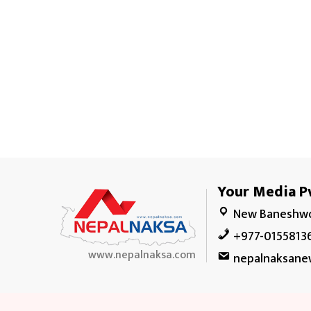
Your Media Pv
New Baneshwo
+977-0155813
www.nepalnaksa.com
nepalnaksane