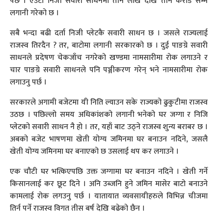
पर्छ । एउटा निजी सवारी साधनमा तीन लाख देखि तीन करोड सम्म
लगानी गरेको छ ।
सबै भन्दा बढी दर्ता निजी प्लेटकै सवारी साधन छ । जसले राज्यलाई
राजस्व तिरदैन ? तर, बाटोमा लगानी सरकारको छ । दुई पाङग्रे सवारी
साधनले प्रदेषण चेकजाँच नगरेको खण्डमा नामसारीमा रोक लगाउने र
चार पाङग्रे सवारी साधनले पनि पञ्जीकरण गरेन् भने नामसारीमा रोक
लगाउनु पर्छ ।
सरकारले अगामी बजेटमा यी निति ल्याउन सके राज्यको ढुकुटीमा राजस्व
उठछ । पछिल्लो समय अधिकांशको लगानी भनेको घर जग्गा र निजि
प्लेटको सवारी साधन नै हो । तर, यहाँ बाट उठ्ने राजस्व शुन्य बराबर छ ।
अबको बजेट भाषणमा खेती योग्य जमिनमा घर बनाउन नदिने, जसलै
खेती योग्य जमिनमा घर बनाएको छ उसलाई थप कर लगाउने ।
एक चौटी घर भत्किएपछि उक्त जग्गामा घर बनाउन नदिने । खेती गर्ने
किसानलाई कर छूट दिने । अनि उब्जनि हुने जमिन मासेर बाटो बनाउने
कामलाई रोक लगउनु पर्छ । यातायात व्यवसायीहरुले विभिन्न चीजमा
तिर्न पर्ने राजस्व विगत तीस बर्ष देखि बढेको छैन ।