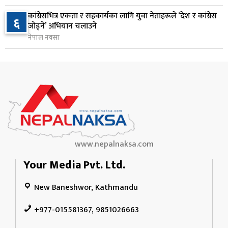
२५० रुपैयाँको सामान किन्दा कञ्चनपुरका उपभोक्ताले
१०
कांग्रेसभित्र एकता र सहकार्यका लागि युवा नेताहरूले ‘देश र कांग्रेस
६
जिते १० लाख
जोड्ने’ अभियान चलाउने
९ घण्टा अघि
नेपाल नक्सा
www.nepalnaksa.com
Your Media Pvt. Ltd.
New Baneshwor, Kathmandu
+977-015581367, 9851026663