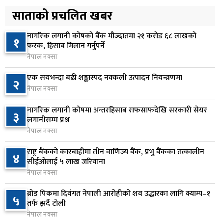
५
प्रस्तुत हुने
साताको प्रचलित खबर
८ घण्टा अघि
नागरिक लगानी कोषको बैंक मौज्दातमा २१ करोड ६८ लाखको
१
आज बस्ने भनिएको राष्ट्रिय सभाको बैठक बुधबारका लागि
फरक, हिसाब मिलान गर्नुपर्ने
६
सर्‍यो
नेपाल नक्सा
८ घण्टा अघि
एक सयभन्दा बढी शङ्कास्पद नक्कली उत्पादन नियन्त्रणमा
२
नेपाल नक्सा
वीरगञ्जमा ट्यांकरको सिल खोलेर तेल निकाल्ने सात जना
७
रंगेहात पक्राउ
नागरिक लगानी कोषमा अन्तरहिसाब राफसाफदेखि सरकारी सेयर
३
९ घण्टा अघि
लगानीसम्म प्रश्न
नेपाल नक्सा
जन्मसिद्ध नागरिकता कडा बनाउने ट्रम्पको नयाँ प्रयास, दुई
८
कार्यकारी आदेश जारी
राष्ट्र बैंकको कारबाहीमा तीन वाणिज्य बैंक, प्रभु बैंकका तत्कालीन
४
सीईओलाई ५ लाख जरिवाना
९ घण्टा अघि
नेपाल नक्सा
राप्रपाको निर्णय: बागमती प्रदेश सरकारमा सहभागी नहुने
९
ब्रोड पिकमा दिवंगत नेपाली आरोहीको शव उद्धारका लागि क्याम्प–१
५
९ घण्टा अघि
तर्फ झर्दै टोली
नेपाल नक्सा