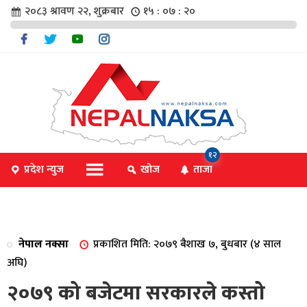
२०८३ श्रावण २२, शुक्रबार
१५ : ०७ : २०
चार
१२
प्रदेश न्युज
खोज
ताजा
िविधि
नेपाल नक्सा
प्रकाशित मिति: २०७९ बैशाख ७, बुधबार (४ साल
िधि
अघि)
२०७९ को बजेटमा सरकारले कस्तो