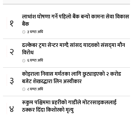
लाभांश घोषणा गर्ने पहिलो बैंक बन्यो कामना सेवा विकास
१
बैंक
३ घण्टा अघि
ढल्केबर ट्रमा सेन्टर माग्दै सांसद यादवको संसद्‌मा मौन
२
विरोध
६ घण्टा अघि
कोइराला निवास मर्मतका लागि छुट्याइएको २ करोड
३
बजेट शेखरद्धारा लिन अस्वीकार
८ घण्टा अघि
रूकुम पश्चिममा प्रहरीको गाडीले मोटरसाइकललाई
४
ठक्कर दिँदा किशोरको मृत्यु
८ घण्टा अघि
प्रतिनिधिसभा बैठक बस्दै , पाँच विधेयक र प्रतिवेदन