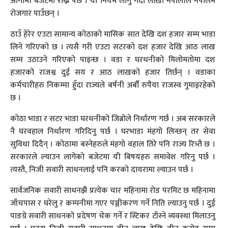
आगामी बजेटमा राख्न पर्छ । यो नियम लागु गर्दा लाखौं नेपालीले नेपालमै
रोजगार पाउँछन् ।
ठाउँ हेरेर एउटा सामान्य कोठाको मासिक सात देखि दश हजार सम्म भाडा
लिने गरिएको छ । त्यसै गरी एउटा सटरको दश हजार देखि आठ लाख
सम्म उठाउने गरिएको पाइन्छ । वडा र घरधनीको मिलोमतोमा दश
हजारको राजश्व दुई सय र आठ लाखको हजार तिर्छन् । वडाका
कर्मचारीहरु निकम्मा हुँदा राज्यले बर्षनी अर्बौं रुपैया राजस्व गुमाइरहेको
छ ।
कोठा भाडा र सटर भाडा घरधनीको जिब्रोले निर्धारण गर्छ । अब सरकारले
नै घरवहाल निर्धारण गरिदिनु पर्छ । घरभाडा मंहगो लिन्छन् तर सेवा
सुविधा दिदैन् । कोठामा बस्नेहरुले मंहगो वहाल तिरे पनि राज्य रित्र्तै छ ।
सरकारले ल्याउन लागेको बजेटमा यी बिषयहरु समावेश गरिनु पर्छ ।
त्यस्तै, निजी सवारी साधनलाई पनि करको दायरामा ल्याउन पर्छ ।
सार्वजनिक सवारी साधनझैं प्रत्येक चार महिनामा रोड परमिट छ महिनामा
जाँचपास र घरेलु र कम्पनीमा गएर पञ्जीकरण गर्ने निति ल्याउनु पर्छ । दुई
पाङग्रे सवारी साधनको प्रदेषण चेक गर्ने र स्टिकर टाँस्ने व्यवस्था मिलाउनु