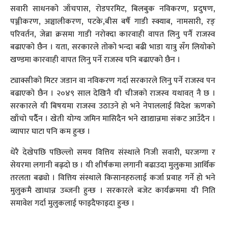
सवारी साधनको जाँचपास, रोडपरमिट, बिलबुक नविकरण, प्रदुषण,
पञ्जीकरण, अञ्चालीकरण, पटके,बीस बर्षै गाडी स्क्याब, नामसारी, रङ्
परिवर्तन, जेब्रा क्रसमा गाडी नरोक्दा कारवाही वापत लिनु पर्नै राजस्व
बढाएको छैन । यता, सरकारले तोको भन्दा बढी भाडा यात्रु सँग लियोको
खण्डमा कारवाही वापत लिनु पर्ने राजस्व पनि बढाएको छैन ।
ट्याक्सीको मिटर जडान वा नविकरण गर्दा सरकारले लिनु पर्ने राजस्व पन
बढाएको छैन । २०४९ साल देखिनै यी चीजको राजस्व यथावत् नै छ ।
सरकारले यी बिषयमा राजस्व उठाउने हो भने नेपाललाई विदेश ऋणको
खाँचो पर्दैैन । खेती योग्य जमिन मासिदैन भने खाद्यान्नमा संकट आउँदैन ।
व्यापार घाटा पनि कम हुन्छ ।
धेरै देखेपछि पछिल्लो समय वित्तिय संस्थाले निजी सवारी, घरजग्गा र
सेयरमा लगानी बढ्दो छ । यी शीर्षकमा लगानी बढाउदा मुलुकमा आर्थिक
तरलता बढ्यो । वित्तिय संस्थाले किसानहरुलाई कर्जा प्रवाह गर्ने हो भने
मुलुकमै खाधान्न उब्जनी हुन्छ । सरकारले बजेट कार्यक्रममा यी निति
समावेश गर्दा मुलुकलाई फाइदैफाइदा हुन्छ ।