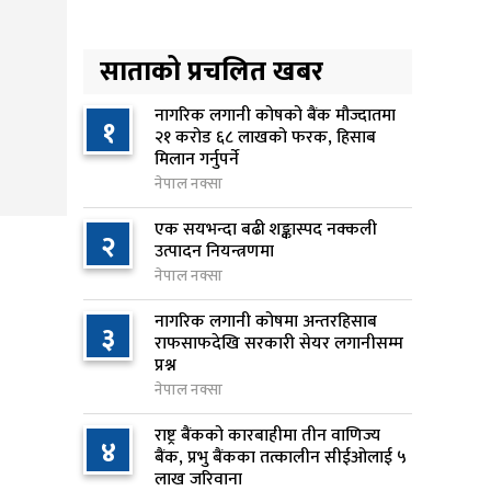
४
लक्ष्यसहित राष्ट्रिय कृषि नीति २०८३
जारी
साताको प्रचलित खबर
२१ घण्टा अघि
नेपाल टेलिकमले बक्यौता महसुलमा
नागरिक लगानी कोषको बैंक मौज्दातमा
५
१
२१ करोड ६८ लाखको फरक, हिसाब
जरिवाना छुट दिने
मिलान गर्नुपर्ने
२१ घण्टा अघि
नेपाल नक्सा
नेपाल फार्मेसी परिषद्को अध्यक्षमा
एक सयभन्दा बढी शङ्कास्पद नक्कली
६
२
डा. कादिर आलम नियुक्त
उत्पादन नियन्त्रणमा
२१ घण्टा अघि
नेपाल नक्सा
नागरिक लगानी कोषमा अन्तरहिसाब
नबिल बैंकको नाफा ३३.५० प्रतिशतले
३
७
राफसाफदेखि सरकारी सेयर लगानीसम्म
बढ्यो, लाभांश क्षमता १९.१० प्रतिशत
प्रश्न
२२ घण्टा अघि
नेपाल नक्सा
राष्ट्र बैंकलाई अर्थमन्त्री वाग्लेको
राष्ट्र बैंकको कारबाहीमा तीन वाणिज्य
८
४
आग्रह: नियामक मात्र होइन, आर्थिक
बैंक, प्रभु बैंकका तत्कालीन सीईओलाई ५
लाख जरिवाना
विकासको सहयात्री बन्नुस्