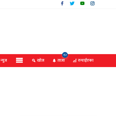
१२
 न्युज
खोज
ताजा
रुचाईएका