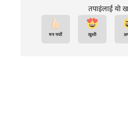
तपाइंलाई यो खब
मन पर्यो
खुशी
अच