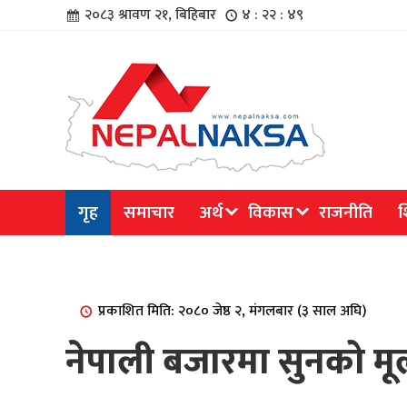
२०८३ श्रावण २१, बिहिबार
४ : २२ : ४९
चार
गृह
समाचार
अर्थ
विकास
राजनीति
श
िविधि
प्रकाशित मिति: २०८० जेष्ठ २, मंगलबार (३ साल अघि)
नेपाली बजारमा सुनको मूल्
िधि