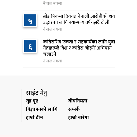
नेपाल नक्सा
२२ घण्टा अघि
ब्रोड पिकमा दिवंगत नेपाली आरोहीको शव
५
स्पेस–एक्सको रकेटको भाग आज
उद्धारका लागि क्याम्प–१ तर्फ झर्दै टोली
९
चन्द्रमासँग ठोक्किँदै
नेपाल नक्सा
२२ घण्टा अघि
कांग्रेसभित्र एकता र सहकार्यका लागि युवा
६
नेताहरूले ‘देश र कांग्रेस जोड्ने’ अभियान
एभरेस्ट बैंकको खुद नाफा ४.७५
१०
चलाउने
प्रतिशतले बढ्यो
नेपाल नक्सा
२२ घण्टा अघि
साईट मेनु
गृह पृष्ठ
गोपनियता
बिज्ञापनको लागि
सम्पर्क
हाम्रो टीम
हाम्रो बारेमा