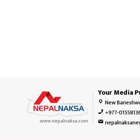
Your Media Pv
New Baneshwo
+977-0155813
www.nepalnaksa.com
nepalnaksane