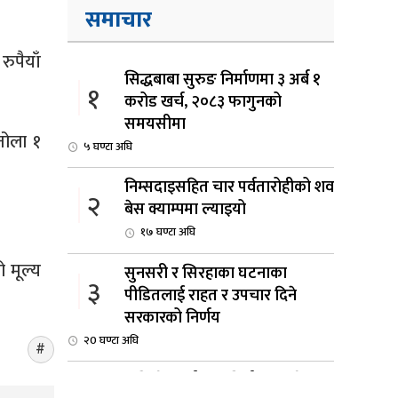
समाचार
ुपैयाँ
सिद्धबाबा सुरुङ निर्माणमा ३ अर्ब १
१
करोड खर्च, २०८३ फागुनको
समयसीमा
तोला १
५ घण्टा अघि
निम्सदाइसहित चार पर्वतारोहीको शव
२
बेस क्याम्पमा ल्याइयो
१७ घण्टा अघि
 मूल्य
सुनसरी र सिरहाका घटनाका
३
पीडितलाई राहत र उपचार दिने
सरकारको निर्णय
२0 घण्टा अघि
कृषि क्षेत्रलाई आत्मनिर्भर बनाउने