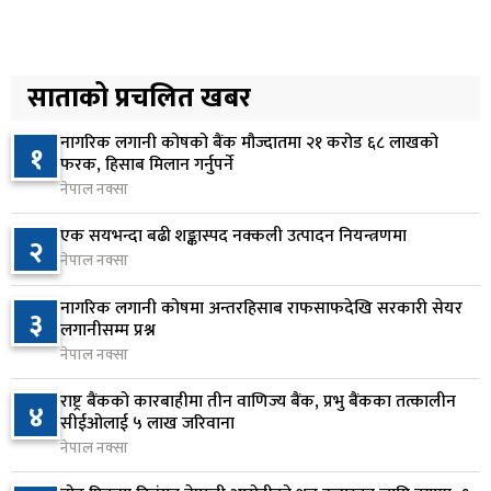
४
विश्वविद्यालयले नयाँ नीति तथा कार्यक्रम ल्याउने
१६ घण्टा अघि
सरकारद्वारा राष्ट्रसेवक कर्मचारीको नयाँ तलबमान
साताको प्रचलित खबर
५
स्वीकृत, न्यूनतम तलब २८ हजार ९८४ रुपैयाँ
१७ घण्टा अघि
नागरिक लगानी कोषको बैंक मौज्दातमा २१ करोड ६८ लाखको
१
फरक, हिसाब मिलान गर्नुपर्ने
सिद्धबाबा सुरुङ निर्माणमा ३ अर्ब १ करोड खर्च, २०८३
नेपाल नक्सा
६
फागुनको समयसीमा
एक सयभन्दा बढी शङ्कास्पद नक्कली उत्पादन नियन्त्रणमा
२
२३ घण्टा अघि
नेपाल नक्सा
निम्सदाइसहित चार पर्वतारोहीको शव बेस क्याम्पमा
७
नागरिक लगानी कोषमा अन्तरहिसाब राफसाफदेखि सरकारी सेयर
३
ल्याइयो
लगानीसम्म प्रश्न
१ दिन अघि
नेपाल नक्सा
सुनसरी र सिरहाका घटनाका पीडितलाई राहत र उपचार
राष्ट्र बैंकको कारबाहीमा तीन वाणिज्य बैंक, प्रभु बैंकका तत्कालीन
४
८
सीईओलाई ५ लाख जरिवाना
दिने सरकारको निर्णय
नेपाल नक्सा
१ दिन अघि