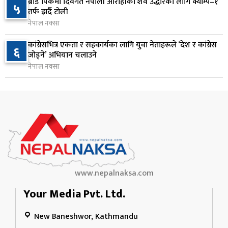
ब्रोड पिकमा दिवंगत नेपाली आरोहीको शव उद्धारका लागि क्याम्प–१
५
कृषि क्षेत्रलाई आत्मनिर्भर बनाउने लक्ष्यसहित राष्ट्रिय कृषि
तर्फ झर्दै टोली
९
नीति २०८३ जारी
नेपाल नक्सा
१ दिन अघि
कांग्रेसभित्र एकता र सहकार्यका लागि युवा नेताहरूले ‘देश र कांग्रेस
६
जोड्ने’ अभियान चलाउने
नेपाल टेलिकमले बक्यौता महसुलमा जरिवाना छुट दिने
१०
नेपाल नक्सा
१ दिन अघि
www.nepalnaksa.com
Your Media Pvt. Ltd.
New Baneshwor, Kathmandu