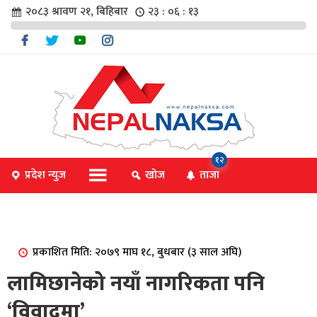
२०८३ श्रावण २१, बिहिबार
२३ : ०६ : १४
चार
१२
प्रदेश न्युज
खोज
ताजा
िविधि
प्रकाशित मिति: २०७९ माघ १८, बुधबार (३ साल अघि)
िधि
लामिछानेको नयाँ नागरिकता पनि
‘विवादमा’