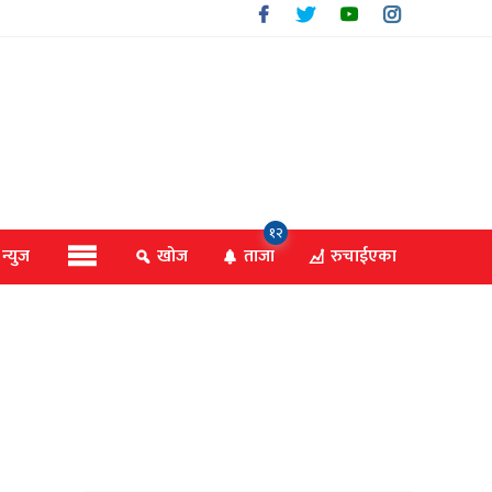
१२
 न्युज
खोज
ताजा
रुचाईएका