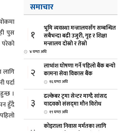
समाचार
कचोकमा
भूमि व्यवस्था मन्त्रालयसँग सम्बन्धित
१
ही पुस
सबैभन्दा बढी उजुरी, गृह र शिक्षा
 परेको
मन्त्रालय दोस्रो र तेस्रो
४ घण्टा अघि
लाभांश घोषणा गर्ने पहिलो बैंक बन्यो
२
ा लागि
कामना सेवा विकास बैंक
 पर्दा
१६ घण्टा अघि
हुन्छ ।
ढल्केबर ट्रमा सेन्टर माग्दै सांसद
३
यादवको संसद्‌मा मौन विरोध
 हुँदै
१९ घण्टा अघि
 पहिलो
कोइराला निवास मर्मतका लागि
४
छुट्याइएको २ करोड बजेट शेखरद्धारा