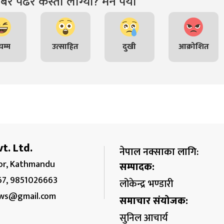
र पढेर कस्तो लाग्यो? मन पर्यो
म्म
उत्साहित
दुखी
आक्रोशित
t. Ltd.
नेपाल नक्साका लागि:
r, Kathmandu
सम्पादक:
67, 9851026663
लोकेन्द्र भण्डारी
ws@gmail.com
समाचार संयोजक:
सुनिल आचार्य