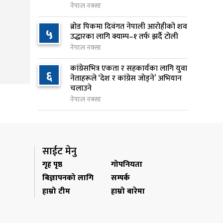
नेपाल नक्सा
जन्मसिद्ध नागरिकता कडा बनाउने
९
ब्रोड पिकमा दिवंगत नेपाली आरोहीको शव
५
ट्रम्पको नयाँ प्रयास, दुई कार्यकारी
उद्धारका लागि क्याम्प–१ तर्फ झर्दै टोली
आदेश जारी
नेपाल नक्सा
२२ घण्टा अघि
कांग्रेसभित्र एकता र सहकार्यका लागि युवा
६
नेताहरूले ‘देश र कांग्रेस जोड्ने’ अभियान
राप्रपाको निर्णय: बागमती प्रदेश
१०
चलाउने
सरकारमा सहभागी नहुने
नेपाल नक्सा
२२ घण्टा अघि
साईट मेनु
गृह पृष्ठ
गोपनियता
बिज्ञापनको लागि
सम्पर्क
हाम्रो टीम
हाम्रो बारेमा