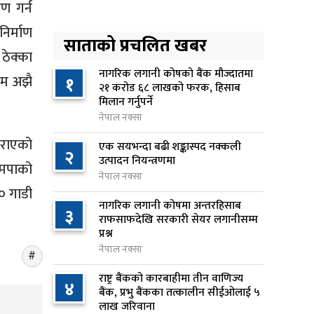
लिन अस्वीकार
ण गर्न
२१ घण्टा अघि
निर्माण
साताको प्रचलित खबर
रूकुम पश्चिममा प्रहरीको गाडीले
 ठेक्का
५
मोटरसाइकललाई ठक्कर दिँदा
नागरिक लगानी कोषको बैंक मौज्दातमा
ाम अझै
१
२१ करोड ६८ लाखको फरक, हिसाब
किशोरको मृत्यु
मिलान गर्नुपर्ने
२१ घण्टा अघि
नेपाल नक्सा
प्रतिनिधिसभा बैठक बस्दै , पाँच
गराएको
एक सयभन्दा बढी शङ्कास्पद नक्कली
६
२
विधेयक र प्रतिवेदन प्रस्तुत हुने
उत्पादन नियन्त्रणमा
ामपाको
२१ घण्टा अघि
नेपाल नक्सा
० गाडी
नागरिक लगानी कोषमा अन्तरहिसाब
आज बस्ने भनिएको राष्ट्रिय सभाको
३
७
राफसाफदेखि सरकारी सेयर लगानीसम्म
बैठक बुधबारका लागि सर्‍यो
प्रश्न
२१ घण्टा अघि
नेपाल नक्सा
वीरगञ्जमा ट्यांकरको सिल खोलेर तेल
राष्ट्र बैंकको कारबाहीमा तीन वाणिज्य
८
४
निकाल्ने सात जना रंगेहात पक्राउ
बैंक, प्रभु बैंकका तत्कालीन सीईओलाई ५
लाख जरिवाना
२२ घण्टा अघि