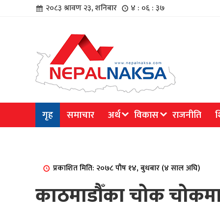
२०८३ श्रावण २३, शनिबार
४ : ०६ : ३७
चार
गृह
समाचार
अर्थ
विकास
राजनीति
श
िविधि
प्रकाशित मिति: २०७८ पौष १४, बुधबार (४ साल अघि)
काठमाडौँका चोक चोकमा
िधि