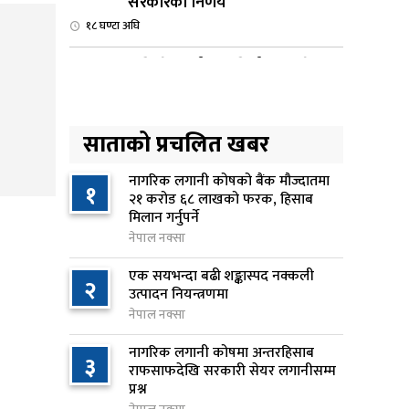
सरकारको निर्णय
१८ घण्टा अघि
कृषि क्षेत्रलाई आत्मनिर्भर बनाउने
४
लक्ष्यसहित राष्ट्रिय कृषि नीति २०८३
जारी
साताको प्रचलित खबर
१९ घण्टा अघि
नेपाल टेलिकमले बक्यौता महसुलमा
नागरिक लगानी कोषको बैंक मौज्दातमा
५
१
२१ करोड ६८ लाखको फरक, हिसाब
जरिवाना छुट दिने
मिलान गर्नुपर्ने
१९ घण्टा अघि
नेपाल नक्सा
नेपाल फार्मेसी परिषद्को अध्यक्षमा
एक सयभन्दा बढी शङ्कास्पद नक्कली
६
२
डा. कादिर आलम नियुक्त
उत्पादन नियन्त्रणमा
१९ घण्टा अघि
नेपाल नक्सा
नागरिक लगानी कोषमा अन्तरहिसाब
नबिल बैंकको नाफा ३३.५० प्रतिशतले
३
७
राफसाफदेखि सरकारी सेयर लगानीसम्म
बढ्यो, लाभांश क्षमता १९.१० प्रतिशत
प्रश्न
२0 घण्टा अघि