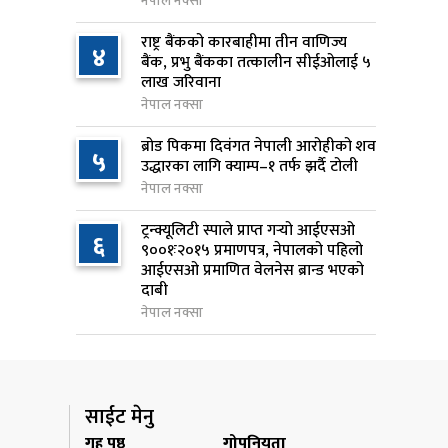
नेपाल नक्सा
राष्ट्र बैंकलाई अर्थमन्त्री वाग्लेको
राष्ट्र बैंकको कारबाहीमा तीन वाणिज्य
८
४
आग्रह: नियामक मात्र होइन, आर्थिक
बैंक, प्रभु बैंकका तत्कालीन सीईओलाई ५
लाख जरिवाना
विकासको सहयात्री बन्नुस्
नेपाल नक्सा
२0 घण्टा अघि
ब्रोड पिकमा दिवंगत नेपाली आरोहीको शव
५
स्पेस–एक्सको रकेटको भाग आज
उद्धारका लागि क्याम्प–१ तर्फ झर्दै टोली
९
चन्द्रमासँग ठोक्किँदै
नेपाल नक्सा
२0 घण्टा अघि
ट्रन्क्यूलिटी स्पाले प्राप्त गर्‍यो आईएसओ
६
९००१ः२०१५ प्रमाणपत्र, नेपालको पहिलो
एभरेस्ट बैंकको खुद नाफा ४.७५
१०
आईएसओ प्रमाणित वेलनेस ब्रान्ड भएको
प्रतिशतले बढ्यो
दाबी
२0 घण्टा अघि
नेपाल नक्सा
साईट मेनु
गृह पृष्ठ
गोपनियता