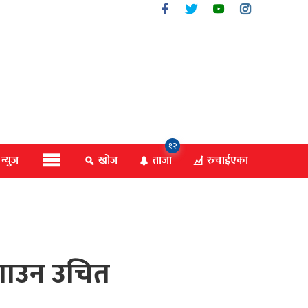
१२
 न्युज
खोज
ताजा
रुचाईएका
लगाउन उचित