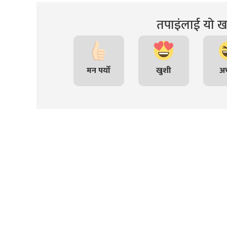
तपाइंलाई यो खब
मन पर्यो
खुशी
अच