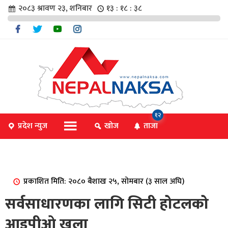
२०८३ श्रावण २३, शनिबार
१३ : १८ : ३९
चार
१२
प्रदेश न्युज
खोज
ताजा
िविधि
प्रकाशित मिति: २०८० बैशाख २५, सोमबार (३ साल अघि)
िधि
सर्वसाधारणका लागि सिटी होटलको
आइपीओ खुला