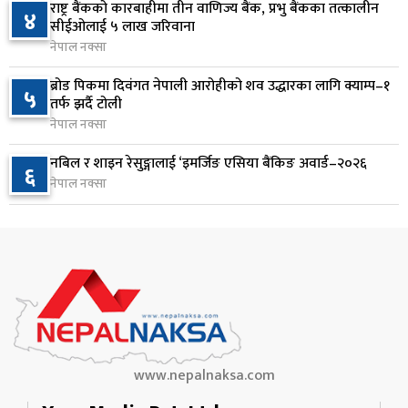
८
रंगेहात पक्राउ
राष्ट्र बैंकको कारबाहीमा तीन वाणिज्य बैंक, प्रभु बैंकका तत्कालीन
४
सीईओलाई ५ लाख जरिवाना
१ दिन अघि
नेपाल नक्सा
जन्मसिद्ध नागरिकता कडा बनाउने ट्रम्पको नयाँ प्रयास, दुई
९
ब्रोड पिकमा दिवंगत नेपाली आरोहीको शव उद्धारका लागि क्याम्प–१
५
कार्यकारी आदेश जारी
तर्फ झर्दै टोली
१ दिन अघि
नेपाल नक्सा
राप्रपाको निर्णय: बागमती प्रदेश सरकारमा सहभागी नहुने
नबिल र शाइन रेसुङ्गालाई ‘इमर्जिङ एसिया बैंकिङ अवार्ड–२०२६
१०
६
नेपाल नक्सा
१ दिन अघि
www.nepalnaksa.com