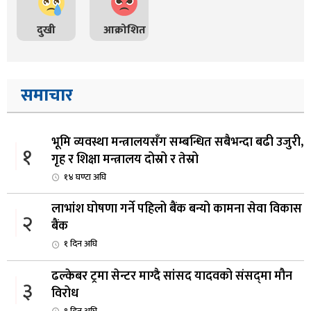
दुखी
आक्रोशित
समाचार
भूमि व्यवस्था मन्त्रालयसँग सम्बन्धित सबैभन्दा बढी उजुरी,
१
गृह र शिक्षा मन्त्रालय दोस्रो र तेस्रो
१४ घण्टा अघि
लाभांश घोषणा गर्ने पहिलो बैंक बन्यो कामना सेवा विकास
२
बैंक
१ दिन अघि
ढल्केबर ट्रमा सेन्टर माग्दै सांसद यादवको संसद्‌मा मौन
३
विरोध
१ दिन अघि