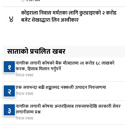
कोइराला निवास मर्मतका लागि छुट्याइएको २ करोड
४
बजेट शेखरद्धारा लिन अस्वीकार
१ दिन अघि
रूकुम पश्चिममा प्रहरीको गाडीले मोटरसाइकललाई
५
ठक्कर दिँदा किशोरको मृत्यु
साताको प्रचलित खबर
१ दिन अघि
नागरिक लगानी कोषको बैंक मौज्दातमा २१ करोड ६८ लाखको
१
प्रतिनिधिसभा बैठक बस्दै , पाँच विधेयक र प्रतिवेदन
फरक, हिसाब मिलान गर्नुपर्ने
६
प्रस्तुत हुने
नेपाल नक्सा
१ दिन अघि
एक सयभन्दा बढी शङ्कास्पद नक्कली उत्पादन नियन्त्रणमा
२
नेपाल नक्सा
आज बस्ने भनिएको राष्ट्रिय सभाको बैठक बुधबारका लागि
७
सर्‍यो
नागरिक लगानी कोषमा अन्तरहिसाब राफसाफदेखि सरकारी सेयर
३
१ दिन अघि
लगानीसम्म प्रश्न
नेपाल नक्सा
वीरगञ्जमा ट्यांकरको सिल खोलेर तेल निकाल्ने सात जना