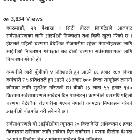
3,834 Views
काठमाडौँ, २५ बैशाख ।
सिटी होटल लिमिटेडले आजबाट
सर्वसाधारणका लागि आइपीओ निष्काशन तथा बिक्री खुला गरेको छ ।
होटलले पहिलो चरणमा वैदेशिक रोजगारीमा रहेका नेपालीहरुका लागि
आईपीओ निष्काशन गरेपश्चात अब दोस्रो चरणमा सर्वसाधारणका लागि
धि संवाद
निष्काशन गरेको हो।
सञ्जालबाट
कम्पनीले जारी पुँजीको ४ प्रतिशतले हुन आउने ६६ हजार ९६० कित्ता
कर्मचारी र ५ प्रतिशतले हुन आउने ८३ हजार ७०० कित्ता सामूहिक लगानी
कोषका लागि सुरक्षित गरिएको छ। बाँकी १३ लाख ५५ हजार ९४०
कित्तामा सर्वसाधारणले आवेदन दिन पाउनेछन्। कम्पनीले यसअघि पहिलो
चरणमा बैदेशीक रोजगारीमा गएका नेपाली कामदार निष्कासन गरेको
आइपीओ बाँडफाँड गरी सकेको छ ।
सर्वसाधारणले यो आईपीओमा न्यूनतम १० कित्तादेखि अधिकतम १ हजार
कित्तासम्म खरिदका लागि आवेदन दिन सक्नेछन् । यसमा छिटोमा वैशाख
२८ गते र ढिलोमा जेठ ८ गतेसम्म आवेदन दिन सकिनेछ।