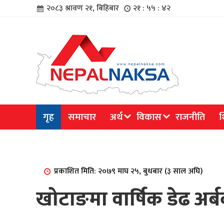
२०८३ श्रावण २१, बिहिबार
२१ : ५५ : ४३
चार
गृह
समाचार
अर्थ
विकास
राजनीति
श
िविधि
प्रकाशित मिति: २०७९ माघ २५, बुधबार (३ साल अघि)
खोटाङमा वार्षिक डेढ अर्
िधि