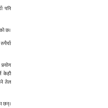
ाँ पनि
ेको छ।
ुपैयाँ
 प्रयोग
न केही
ने तेल
ा छन्।