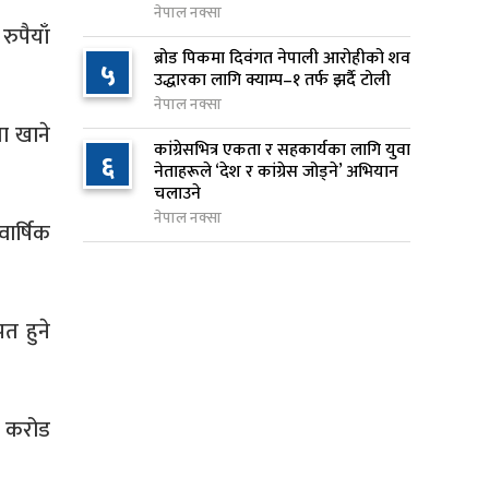
नेपाल नक्सा
१ दिन अघि
ुपैयाँ
ब्रोड पिकमा दिवंगत नेपाली आरोहीको शव
५
सुनसरी र सिरहाका घटनाका
उद्धारका लागि क्याम्प–१ तर्फ झर्दै टोली
८
पीडितलाई राहत र उपचार दिने
नेपाल नक्सा
सरकारको निर्णय
ा खाने
कांग्रेसभित्र एकता र सहकार्यका लागि युवा
१ दिन अघि
६
नेताहरूले ‘देश र कांग्रेस जोड्ने’ अभियान
चलाउने
कृषि क्षेत्रलाई आत्मनिर्भर बनाउने
९
नेपाल नक्सा
ार्षिक
लक्ष्यसहित राष्ट्रिय कृषि नीति २०८३
जारी
१ दिन अघि
त हुने
नेपाल टेलिकमले बक्यौता महसुलमा
१०
जरिवाना छुट दिने
१ दिन अघि
त करोड