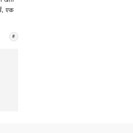
ी खेती
उँ, एक