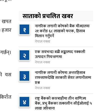
अनलाइन सेवा विस्तारलाई
४
प्राथमिकता दिँदै त्रिभुवन
साताको प्रचलित खबर
विश्वविद्यालयले नयाँ नीति तथा
ेल खपत
कार्यक्रम ल्याउने
नागरिक लगानी कोषको बैंक मौज्दातमा
१
३ हजार
२१ करोड ६८ लाखको फरक, हिसाब
१५ घण्टा अघि
मिलान गर्नुपर्ने
नेपाल नक्सा
सरकारद्वारा राष्ट्रसेवक कर्मचारीको
५
नयाँ तलबमान स्वीकृत, न्यूनतम तलब
गर्छन्।
एक सयभन्दा बढी शङ्कास्पद नक्कली
२
२८ हजार ९८४ रुपैयाँ
उत्पादन नियन्त्रणमा
नेपाल नक्सा
१५ घण्टा अघि
नागरिक लगानी कोषमा अन्तरहिसाब
सिद्धबाबा सुरुङ निर्माणमा ३ अर्ब १
ेको यस
३
६
राफसाफदेखि सरकारी सेयर लगानीसम्म
करोड खर्च, २०८३ फागुनको
प्रश्न
समयसीमा
नेपाल नक्सा
२२ घण्टा अघि
किराँत
राष्ट्र बैंकको कारबाहीमा तीन वाणिज्य
४
बैंक, प्रभु बैंकका तत्कालीन सीईओलाई ५
निम्सदाइसहित चार पर्वतारोहीको शव
७
लाख जरिवाना
बेस क्याम्पमा ल्याइयो