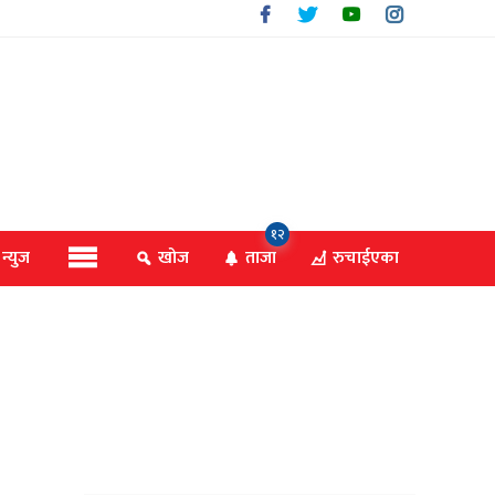
१२
 न्युज
खोज
ताजा
रुचाईएका