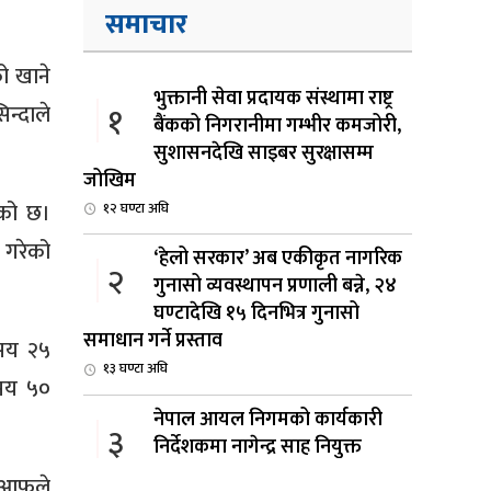
समाचार
ो खाने
भुक्तानी सेवा प्रदायक संस्थामा राष्ट्र
१
न्दाले
बैंकको निगरानीमा गम्भीर कमजोरी,
सुशासनदेखि साइबर सुरक्षासम्म
जोखिम
ेको छ।
१२ घण्टा अघि
 गरेको
‘हेलो सरकार’ अब एकीकृत नागरिक
२
गुनासो व्यवस्थापन प्रणाली बन्ने, २४
घण्टादेखि १५ दिनभित्र गुनासो
समाधान गर्ने प्रस्ताव
 सय २५
१३ घण्टा अघि
 सय ५०
नेपाल आयल निगमको कार्यकारी
३
निर्देशकमा नागेन्द्र साह नियुक्त
१४ घण्टा अघि
 आफूले