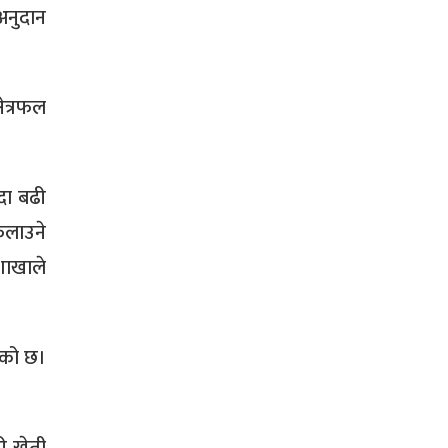
अनुदान
ेत्रफल
दा बढी
फलाउने
शाखाले
ेको छ।