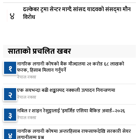
ढल्केबर ट्रमा सेन्टर माग्दै सांसद यादवको संसद्‌मा मौन
४
विरोध
१ दिन अघि
कोइराला निवास मर्मतका लागि छुट्याइएको २ करोड
५
बजेट शेखरद्धारा लिन अस्वीकार
साताको प्रचलित खबर
२ दिन अघि
नागरिक लगानी कोषको बैंक मौज्दातमा २१ करोड ६८ लाखको
१
रूकुम पश्चिममा प्रहरीको गाडीले मोटरसाइकललाई
फरक, हिसाब मिलान गर्नुपर्ने
६
ठक्कर दिँदा किशोरको मृत्यु
नेपाल नक्सा
२ दिन अघि
एक सयभन्दा बढी शङ्कास्पद नक्कली उत्पादन नियन्त्रणमा
२
नेपाल नक्सा
प्रतिनिधिसभा बैठक बस्दै , पाँच विधेयक र प्रतिवेदन
७
प्रस्तुत हुने
नबिल र शाइन रेसुङ्गालाई ‘इमर्जिङ एसिया बैंकिङ अवार्ड–२०२६
३
२ दिन अघि
नेपाल नक्सा
आज बस्ने भनिएको राष्ट्रिय सभाको बैठक बुधबारका लागि
नागरिक लगानी कोषमा अन्तरहिसाब राफसाफदेखि सरकारी सेयर
८
४
सर्‍यो
लगानीसम्म प्रश्न