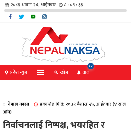
२०८३ श्रावण २४, आईतबार
८ : ०९ : ३३
चार
१२
प्रदेश न्युज
खोज
ताजा
िविधि
नेपाल नक्सा
प्रकाशित मिति: २०७९ बैशाख २५, आईतबार (४ साल
िधि
अघि)
निर्वाचनलाई निष्पक्ष, भयरहित र