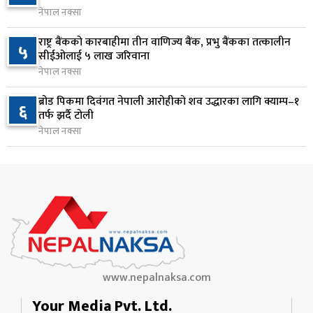
नेपाल नक्सा
२ दिन अघि
राष्ट्र बैंकको कारबाहीमा तीन वाणिज्य बैंक, प्रभु बैंकका तत्कालीन
वीरगञ्जमा ट्यांकरको सिल खोलेर तेल निकाल्ने सात जना
५
९
सीईओलाई ५ लाख जरिवाना
रंगेहात पक्राउ
नेपाल नक्सा
२ दिन अघि
ब्रोड पिकमा दिवंगत नेपाली आरोहीको शव उद्धारका लागि क्याम्प–१
६
जन्मसिद्ध नागरिकता कडा बनाउने ट्रम्पको नयाँ प्रयास, दुई
तर्फ झर्दै टोली
१०
कार्यकारी आदेश जारी
नेपाल नक्सा
२ दिन अघि
www.nepalnaksa.com
Your Media Pvt. Ltd.