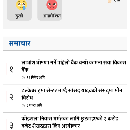
१%
दुखी
आक्रोशित
समाचार
लाभांश घोषणा गर्ने पहिलो बैंक बन्यो कामना सेवा विकास
१
बैंक
१९ मिनेट अघि
ढल्केबर ट्रमा सेन्टर माग्दै सांसद यादवको संसद्‌मा मौन
२
विरोध
३ घण्टा अघि
कोइराला निवास मर्मतका लागि छुट्याइएको २ करोड
३
बजेट शेखरद्धारा लिन अस्वीकार