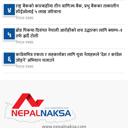
८
कार्यकारी आदेश जारी
राष्ट्र बैंकको कारबाहीमा तीन वाणिज्य बैंक, प्रभु बैंकका तत्कालीन
४
सीईओलाई ५ लाख जरिवाना
६ घण्टा अघि
नेपाल नक्सा
राप्रपाको निर्णय: बागमती प्रदेश सरकारमा सहभागी नहुने
९
ब्रोड पिकमा दिवंगत नेपाली आरोहीको शव उद्धारका लागि क्याम्प–१
५
६ घण्टा अघि
तर्फ झर्दै टोली
नेपाल नक्सा
२५० रुपैयाँको सामान किन्दा कञ्चनपुरका उपभोक्ताले
१०
कांग्रेसभित्र एकता र सहकार्यका लागि युवा नेताहरूले ‘देश र कांग्रेस
६
जिते १० लाख
जोड्ने’ अभियान चलाउने
६ घण्टा अघि
नेपाल नक्सा
www.nepalnaksa.com