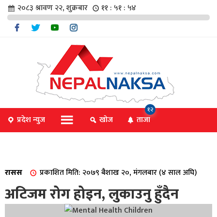
२०८३ श्रावण २२, शुक्रबार
११ : ५१ : ५४
चार
१२
प्रदेश न्युज
खोज
ताजा
िविधि
रासस
प्रकाशित मिति: २०७९ बैशाख २०, मंगलबार (४ साल अघि)
िधि
अटिजम रोग होइन, लुकाउनु हुँदैन