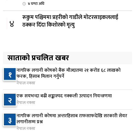
४ घण्टा अघि
रूकुम पश्चिममा प्रहरीको गाडीले मोटरसाइकललाई
४
ठक्कर दिँदा किशोरको मृत्यु
५ घण्टा अघि
प्रतिनिधिसभा बैठक बस्दै , पाँच विधेयक र प्रतिवेदन
५
प्रस्तुत हुने
साताको प्रचलित खबर
५ घण्टा अघि
नागरिक लगानी कोषको बैंक मौज्दातमा २१ करोड ६८ लाखको
१
आज बस्ने भनिएको राष्ट्रिय सभाको बैठक बुधबारका लागि
फरक, हिसाब मिलान गर्नुपर्ने
६
सर्‍यो
नेपाल नक्सा
५ घण्टा अघि
एक सयभन्दा बढी शङ्कास्पद नक्कली उत्पादन नियन्त्रणमा
२
नेपाल नक्सा
वीरगञ्जमा ट्यांकरको सिल खोलेर तेल निकाल्ने सात जना
७
रंगेहात पक्राउ
नागरिक लगानी कोषमा अन्तरहिसाब राफसाफदेखि सरकारी सेयर
३
५ घण्टा अघि
लगानीसम्म प्रश्न
नेपाल नक्सा
जन्मसिद्ध नागरिकता कडा बनाउने ट्रम्पको नयाँ प्रयास, दुई