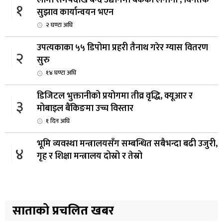
लामो समयदेखि बन्द उद्योगमा बैंकको लगानी , विगतकै
१
सुझाव कार्यान्वयन भएन
२ घण्टा अघि
उपत्यकाका ५५ डिपोमा प्रहरी तैनाथ गरेर ग्यास वितरण
२
सुरु
१४ घण्टा अघि
डिजिटल भुक्तानीको प्रयोगमा तीव्र वृद्धि, क्यूआर र
३
मोबाइल बैंकिङमा उच्च विस्तार
१ दिन अघि
भूमि व्यवस्था मन्त्रालयसँग सम्बन्धित सबैभन्दा बढी उजुरी,
४
गृह र शिक्षा मन्त्रालय दोस्रो र तेस्रो
२ दिन अघि
लाभांश घोषणा गर्ने पहिलो बैंक बन्यो कामना सेवा विकास
५
बैंक
साताको प्रचलित खबर
२ दिन अघि