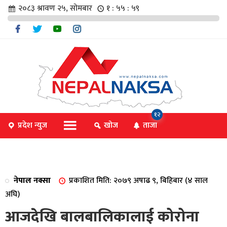
२०८३ श्रावण २५, सोमबार
१ : ५६ : ००
चार
१२
प्रदेश न्युज
खोज
ताजा
िविधि
नेपाल नक्सा
प्रकाशित मिति: २०७९ अषाढ ९, बिहिबार (४ साल
िधि
अघि)
आजदेखि बालबालिकालाई कोरोना