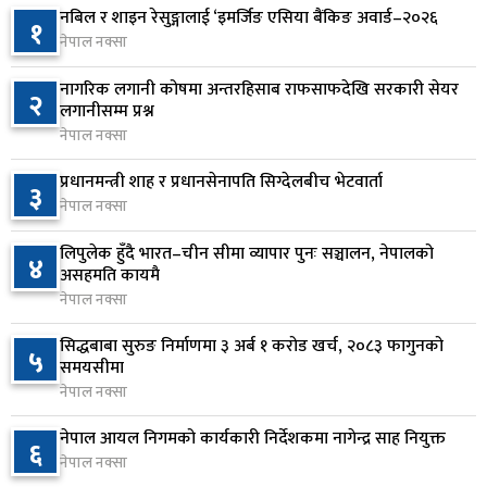
नबिल र शाइन रेसुङ्गालाई ‘इमर्जिङ एसिया बैंकिङ अवार्ड–२०२६
१
ढल्केबर ट्रमा सेन्टर माग्दै सांसद यादवको संसद्‌मा मौन
नेपाल नक्सा
६
विरोध
नागरिक लगानी कोषमा अन्तरहिसाब राफसाफदेखि सरकारी सेयर
२ दिन अघि
२
लगानीसम्म प्रश्न
नेपाल नक्सा
कोइराला निवास मर्मतका लागि छुट्याइएको २ करोड
७
बजेट शेखरद्धारा लिन अस्वीकार
प्रधानमन्त्री शाह र प्रधानसेनापति सिग्देलबीच भेटवार्ता
३
२ दिन अघि
नेपाल नक्सा
रूकुम पश्चिममा प्रहरीको गाडीले मोटरसाइकललाई
लिपुलेक हुँदै भारत–चीन सीमा व्यापार पुनः सञ्चालन, नेपालको
८
४
ठक्कर दिँदा किशोरको मृत्यु
असहमति कायमै
नेपाल नक्सा
२ दिन अघि
सिद्धबाबा सुरुङ निर्माणमा ३ अर्ब १ करोड खर्च, २०८३ फागुनको
प्रतिनिधिसभा बैठक बस्दै , पाँच विधेयक र प्रतिवेदन
५
९
समयसीमा
प्रस्तुत हुने
नेपाल नक्सा
२ दिन अघि
नेपाल आयल निगमको कार्यकारी निर्देशकमा नागेन्द्र साह नियुक्त
६
आज बस्ने भनिएको राष्ट्रिय सभाको बैठक बुधबारका लागि
नेपाल नक्सा
१०
सर्‍यो