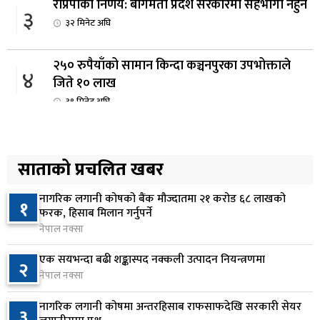
राप्रपाको निर्णय: बागमती प्रदेश सरकारमा सहभागी नहुने
३
३२ मिनेट अघि
२५० रुपैयाँको सामान किन्दा कञ्चनपुरका उपभोक्ताले
४
जिते १० लाख
३९ मिनेट अघि
माछापुच्छ्रे बैंकको ‘एम–स्मार्ट’बाटै करदाता प्रोत्साहन
५
उपहार कार्यक्रममा सहभागी हुने सुविधा
साताको प्रचलित खबर
४३ मिनेट अघि
नागरिक लगानी कोषको बैंक मौज्दातमा २१ करोड ६८ लाखको
अपराध नियन्त्रण कार्ययोजनाको आधाभन्दा बढी गतिविधि
१
६
फरक, हिसाब मिलान गर्नुपर्ने
अधुरै, खर्च र प्रगतिको अभिलेखसमेत अद्यावधिक छैन
नेपाल नक्सा
६ घण्टा अघि
एक सयभन्दा बढी शङ्कास्पद नक्कली उत्पादन नियन्त्रणमा
२
भुक्तानी सेवा प्रदायक संस्थामा राष्ट्र बैंकको निगरानीमा
नेपाल नक्सा
७
गम्भीर कमजोरी, सुशासनदेखि साइबर सुरक्षासम्म जोखिम
नागरिक लगानी कोषमा अन्तरहिसाब राफसाफदेखि सरकारी सेयर
२१ घण्टा अघि
३