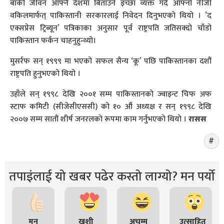
बाँकी जीवन आफ्नै देशमा बिताउने इच्छा व्यक्त गर्दै आफ्नो नीजी
वकिलमार्फत् पाकिस्तानी सरकारलाई निवेदन दिनुभएको थियो । ’द
एक्सप्रेस ट्रिब्यून’ पत्रिकाका अनुसार पूर्व राष्ट्रपति जतिसक्दो चाँडो
पाकिस्तान फर्कन चाहनुहुन्थ्यो।
मुसर्रफ सन् १९९९ मा भएको सफल सैन्य ‘कू’ पछि पाकिस्तानका दशौं
राष्ट्रपति हुनुभएको थियो ।
उहाँले सन् १९९८ देखि २००१ सम्म पाकिस्तानको ज्वाइन्ट चिफ अफ
स्टाफ कमिटी (सीजेसीएससी) को १० औं अध्यक्ष र सन् १९९८ देखि
२००७ सम्म सातौं शीर्ष जनरलको रूपमा काम गर्नुभएको थियो ।
रासस
तपाइंलाई यो खबर पढेर कस्तो लाग्यो? मन पर्यो
मन
खुशी
अचम्म
उत्साहित