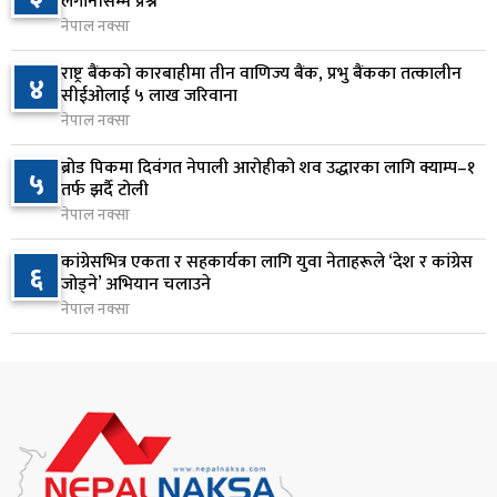
लगानीसम्म प्रश्न
नेपाल नक्सा
‘हेलो सरकार’ अब एकीकृत नागरिक गुनासो व्यवस्थापन
८
प्रणाली बन्ने, २४ घण्टादेखि १५ दिनभित्र गुनासो समाधान
राष्ट्र बैंकको कारबाहीमा तीन वाणिज्य बैंक, प्रभु बैंकका तत्कालीन
४
गर्ने प्रस्ताव
सीईओलाई ५ लाख जरिवाना
२१ घण्टा अघि
नेपाल नक्सा
नेपाल आयल निगमको कार्यकारी निर्देशकमा नागेन्द्र साह
ब्रोड पिकमा दिवंगत नेपाली आरोहीको शव उद्धारका लागि क्याम्प–१
५
९
तर्फ झर्दै टोली
नियुक्त
नेपाल नक्सा
२२ घण्टा अघि
कांग्रेसभित्र एकता र सहकार्यका लागि युवा नेताहरूले ‘देश र कांग्रेस
६
अनलाइन सेवा विस्तारलाई प्राथमिकता दिँदै त्रिभुवन
जोड्ने’ अभियान चलाउने
१०
विश्वविद्यालयले नयाँ नीति तथा कार्यक्रम ल्याउने
नेपाल नक्सा
२३ घण्टा अघि