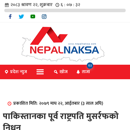
२०८३ श्रावण २२, शुक्रबार
६ : ०७ : ३२
चार
१२
प्रदेश न्युज
खोज
ताजा
िविधि
प्रकाशित मिति: २०७९ माघ २२, आईतबार (३ साल अघि)
िधि
पाकिस्तानका पूर्व राष्ट्रपति मुसर्रफको
निधन