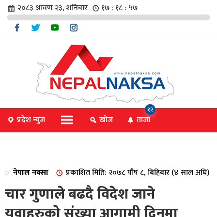
२०८३ श्रावण २३, शनिबार
१७ : १८ : ५८
चार
१२
प्रदेश न्युज
खोज
ताजा
िविधि
नेपाल नक्सा
प्रकाशित मिति: २०७८ पौष ८, बिहिबार (४ साल अघि)
िधि
चार गुणाले बढदै विदेश जाने
युवाहरुको संख्या आगामी दिनमा