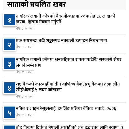
ठक्कर दिँदा किशोरको मृत्यु
साताको प्रचलित खबर
१ दिन अघि
नागरिक लगानी कोषको बैंक मौज्दातमा २१ करोड ६८ लाखको
१
प्रतिनिधिसभा बैठक बस्दै , पाँच विधेयक र प्रतिवेदन
फरक, हिसाब मिलान गर्नुपर्ने
६
प्रस्तुत हुने
नेपाल नक्सा
१ दिन अघि
एक सयभन्दा बढी शङ्कास्पद नक्कली उत्पादन नियन्त्रणमा
२
नेपाल नक्सा
आज बस्ने भनिएको राष्ट्रिय सभाको बैठक बुधबारका लागि
७
सर्‍यो
नागरिक लगानी कोषमा अन्तरहिसाब राफसाफदेखि सरकारी सेयर
३
१ दिन अघि
लगानीसम्म प्रश्न
नेपाल नक्सा
वीरगञ्जमा ट्यांकरको सिल खोलेर तेल निकाल्ने सात जना
८
रंगेहात पक्राउ
राष्ट्र बैंकको कारबाहीमा तीन वाणिज्य बैंक, प्रभु बैंकका तत्कालीन
४
सीईओलाई ५ लाख जरिवाना
१ दिन अघि
नेपाल नक्सा
जन्मसिद्ध नागरिकता कडा बनाउने ट्रम्पको नयाँ प्रयास, दुई
९
नबिल र शाइन रेसुङ्गालाई ‘इमर्जिङ एसिया बैंकिङ अवार्ड–२०२६
५
कार्यकारी आदेश जारी
नेपाल नक्सा
१ दिन अघि
ब्रोड पिकमा दिवंगत नेपाली आरोहीको शव उद्धारका लागि क्याम्प–१