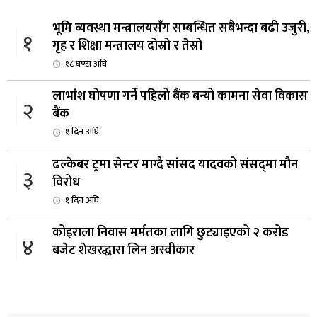
भूमि व्यवस्था मन्त्रालयसँग सम्बन्धित सबैभन्दा बढी उजुरी,
१
गृह र शिक्षा मन्त्रालय दोस्रो र तेस्रो
१८ घण्टा अघि
लाभांश घोषणा गर्ने पहिलो बैंक बन्यो कामना सेवा विकास
२
बैंक
१ दिन अघि
ढल्केबर ट्रमा सेन्टर माग्दै सांसद यादवको संसद्‌मा मौन
३
विरोध
१ दिन अघि
कोइराला निवास मर्मतका लागि छुट्याइएको २ करोड
४
बजेट शेखरद्धारा लिन अस्वीकार
१ दिन अघि
रूकुम पश्चिममा प्रहरीको गाडीले मोटरसाइकललाई
५