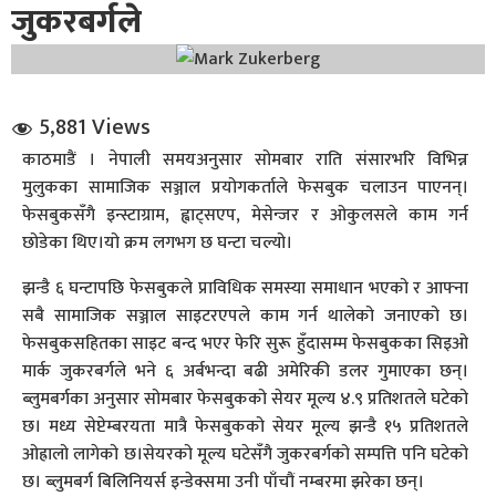
जुकरबर्गले
5,881 Views
काठमाडैं । नेपाली समयअनुसार सोमबार राति संसारभरि विभिन्न
मुलुकका सामाजिक सञ्जाल प्रयोगकर्ताले फेसबुक चलाउन पाएनन्।
धि संवाद
फेसबुकसँगै इन्स्टाग्राम, ह्वाट्सएप, मेसेन्जर र ओकुलसले काम गर्न
छोडेका थिए।यो क्रम लगभग छ घन्टा चल्यो।
सञ्जालबाट
झन्डै ६ घन्टापछि फेसबुकले प्राविधिक समस्या समाधान भएको र आफ्ना
सबै सामाजिक सञ्जाल साइटरएपले काम गर्न थालेको जनाएको छ।
फेसबुकसहितका साइट बन्द भएर फेरि सुरू हुँदासम्म फेसबुकका सिइओ
मार्क जुकरबर्गले भने ६ अर्बभन्दा बढी अमेरिकी डलर गुमाएका छन्।
ब्लुमबर्गका अनुसार सोमबार फेसबुकको सेयर मूल्य ४.९ प्रतिशतले घटेको
छ। मध्य सेप्टेम्बरयता मात्रै फेसबुकको सेयर मूल्य झन्डै १५ प्रतिशतले
ओह्रालो लागेको छ।सेयरको मूल्य घटेसँगै जुकरबर्गको सम्पत्ति पनि घटेको
छ। ब्लुमबर्ग बिलिनियर्स इन्डेक्समा उनी पाँचौं नम्बरमा झरेका छन्।