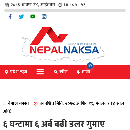
२०८३ श्रावण २४, आईतबार
१४ : ०५ : ५६
चार
१२
प्रदेश न्युज
खोज
ताजा
िविधि
नेपाल नक्सा
प्रकाशित मिति: २०७८ आश्विन १९, मंगलबार (४ साल
िधि
अघि)
६ घन्टामा ६ अर्ब बढी डलर गुमाए