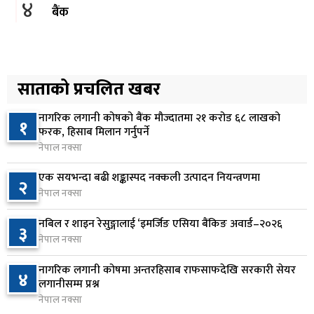
४
बैंक
२ दिन अघि
ढल्केबर ट्रमा सेन्टर माग्दै सांसद यादवको संसद्‌मा मौन
५
विरोध
साताको प्रचलित खबर
२ दिन अघि
नागरिक लगानी कोषको बैंक मौज्दातमा २१ करोड ६८ लाखको
१
कोइराला निवास मर्मतका लागि छुट्याइएको २ करोड
फरक, हिसाब मिलान गर्नुपर्ने
६
बजेट शेखरद्धारा लिन अस्वीकार
नेपाल नक्सा
२ दिन अघि
एक सयभन्दा बढी शङ्कास्पद नक्कली उत्पादन नियन्त्रणमा
२
नेपाल नक्सा
रूकुम पश्चिममा प्रहरीको गाडीले मोटरसाइकललाई
७
ठक्कर दिँदा किशोरको मृत्यु
नबिल र शाइन रेसुङ्गालाई ‘इमर्जिङ एसिया बैंकिङ अवार्ड–२०२६
३
२ दिन अघि
नेपाल नक्सा
प्रतिनिधिसभा बैठक बस्दै , पाँच विधेयक र प्रतिवेदन
नागरिक लगानी कोषमा अन्तरहिसाब राफसाफदेखि सरकारी सेयर
८
४
प्रस्तुत हुने
लगानीसम्म प्रश्न
नेपाल नक्सा
२ दिन अघि