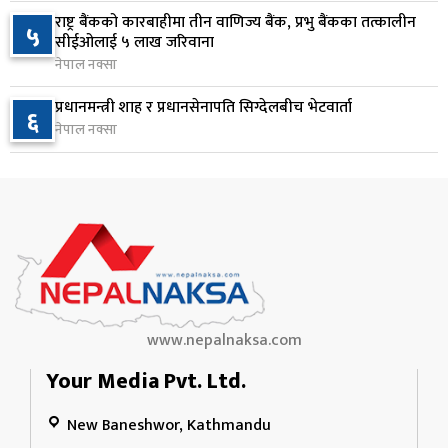
राष्ट्र बैंकको कारबाहीमा तीन वाणिज्य बैंक, प्रभु बैंकका तत्कालीन
आज बस्ने भनिएको राष्ट्रिय सभाको बैठक बुधबारका लागि
५
९
सीईओलाई ५ लाख जरिवाना
सर्‍यो
नेपाल नक्सा
२ दिन अघि
प्रधानमन्त्री शाह र प्रधानसेनापति सिग्देलबीच भेटवार्ता
६
वीरगञ्जमा ट्यांकरको सिल खोलेर तेल निकाल्ने सात जना
नेपाल नक्सा
१०
रंगेहात पक्राउ
२ दिन अघि
www.nepalnaksa.com
Your Media Pvt. Ltd.
New Baneshwor, Kathmandu