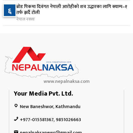
ब्रोड पिकमा दिवंगत नेपाली आरोहीको शव उद्धारका लागि क्याम्प–१
६
जन्मसिद्ध नागरिकता कडा बनाउने ट्रम्पको नयाँ प्रयास, दुई
तर्फ झर्दै टोली
१०
कार्यकारी आदेश जारी
नेपाल नक्सा
२ दिन अघि
www.nepalnaksa.com
Your Media Pvt. Ltd.
New Baneshwor, Kathmandu
+977-015581367, 9851026663
nepalnaksanews@gmail.com