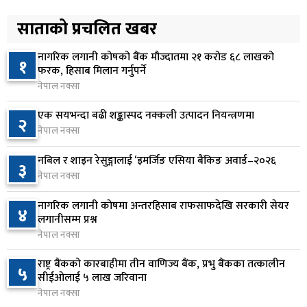
कोइराला निवास मर्मतका लागि छुट्याइएको २ करोड
५
बजेट शेखरद्धारा लिन अस्वीकार
साताको प्रचलित खबर
२ दिन अघि
नागरिक लगानी कोषको बैंक मौज्दातमा २१ करोड ६८ लाखको
१
रूकुम पश्चिममा प्रहरीको गाडीले मोटरसाइकललाई
फरक, हिसाब मिलान गर्नुपर्ने
६
ठक्कर दिँदा किशोरको मृत्यु
नेपाल नक्सा
२ दिन अघि
एक सयभन्दा बढी शङ्कास्पद नक्कली उत्पादन नियन्त्रणमा
२
नेपाल नक्सा
प्रतिनिधिसभा बैठक बस्दै , पाँच विधेयक र प्रतिवेदन
७
प्रस्तुत हुने
नबिल र शाइन रेसुङ्गालाई ‘इमर्जिङ एसिया बैंकिङ अवार्ड–२०२६
३
२ दिन अघि
नेपाल नक्सा
आज बस्ने भनिएको राष्ट्रिय सभाको बैठक बुधबारका लागि
नागरिक लगानी कोषमा अन्तरहिसाब राफसाफदेखि सरकारी सेयर
८
४
सर्‍यो
लगानीसम्म प्रश्न
नेपाल नक्सा
२ दिन अघि
राष्ट्र बैंकको कारबाहीमा तीन वाणिज्य बैंक, प्रभु बैंकका तत्कालीन
वीरगञ्जमा ट्यांकरको सिल खोलेर तेल निकाल्ने सात जना
५
९
सीईओलाई ५ लाख जरिवाना
रंगेहात पक्राउ
नेपाल नक्सा
२ दिन अघि