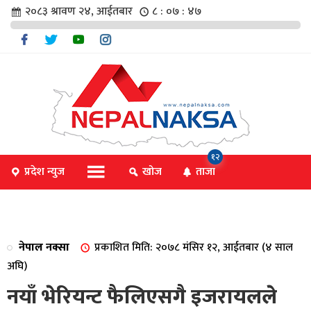
२०८३ श्रावण २४, आईतबार
८ : ०७ : ४८
चार
१२
प्रदेश न्युज
खोज
ताजा
िविधि
नेपाल नक्सा
प्रकाशित मिति: २०७८ मंसिर १२, आईतबार (४ साल
िधि
अघि)
नयाँ भेरियन्ट फैलिएसगै इजरायलले