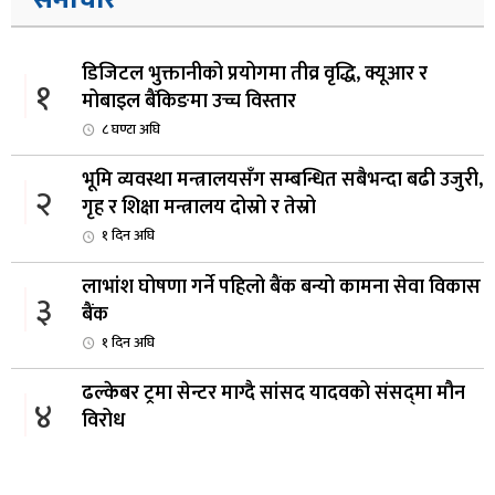
डिजिटल भुक्तानीको प्रयोगमा तीव्र वृद्धि, क्यूआर र
१
मोबाइल बैंकिङमा उच्च विस्तार
८ घण्टा अघि
भूमि व्यवस्था मन्त्रालयसँग सम्बन्धित सबैभन्दा बढी उजुरी,
२
गृह र शिक्षा मन्त्रालय दोस्रो र तेस्रो
१ दिन अघि
लाभांश घोषणा गर्ने पहिलो बैंक बन्यो कामना सेवा विकास
३
बैंक
१ दिन अघि
ढल्केबर ट्रमा सेन्टर माग्दै सांसद यादवको संसद्‌मा मौन
४
विरोध
१ दिन अघि