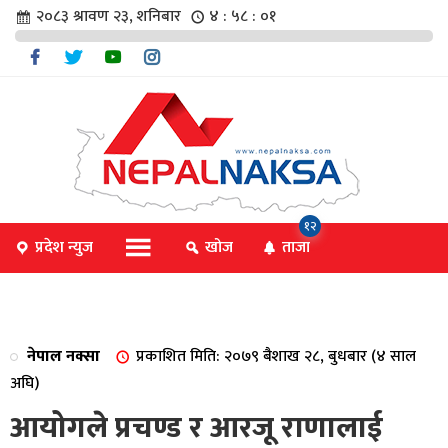
२०८३ श्रावण २३, शनिबार
४ : ५८ : ०१
चार
१२
प्रदेश न्युज
खोज
ताजा
िविधि
नेपाल नक्सा
प्रकाशित मिति: २०७९ बैशाख २८, बुधबार (४ साल
िधि
अघि)
आयोगले प्रचण्ड र आरजू राणालाई