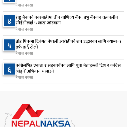
नेपाल नक्सा
वीरगञ्जमा ट्यांकरको सिल खोलेर तेल निकाल्ने सात जना
८
रंगेहात पक्राउ
राष्ट्र बैंकको कारबाहीमा तीन वाणिज्य बैंक, प्रभु बैंकका तत्कालीन
४
सीईओलाई ५ लाख जरिवाना
२३ घण्टा अघि
नेपाल नक्सा
जन्मसिद्ध नागरिकता कडा बनाउने ट्रम्पको नयाँ प्रयास, दुई
९
ब्रोड पिकमा दिवंगत नेपाली आरोहीको शव उद्धारका लागि क्याम्प–१
५
कार्यकारी आदेश जारी
तर्फ झर्दै टोली
२३ घण्टा अघि
नेपाल नक्सा
राप्रपाको निर्णय: बागमती प्रदेश सरकारमा सहभागी नहुने
कांग्रेसभित्र एकता र सहकार्यका लागि युवा नेताहरूले ‘देश र कांग्रेस
१०
६
जोड्ने’ अभियान चलाउने
२३ घण्टा अघि
नेपाल नक्सा