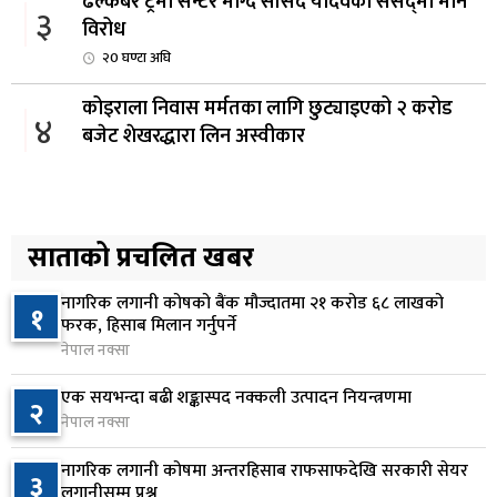
ढल्केबर ट्रमा सेन्टर माग्दै सांसद यादवको संसद्‌मा मौन
३
विरोध
२0 घण्टा अघि
कोइराला निवास मर्मतका लागि छुट्याइएको २ करोड
४
बजेट शेखरद्धारा लिन अस्वीकार
२२ घण्टा अघि
रूकुम पश्चिममा प्रहरीको गाडीले मोटरसाइकललाई
५
ठक्कर दिँदा किशोरको मृत्यु
साताको प्रचलित खबर
२२ घण्टा अघि
नागरिक लगानी कोषको बैंक मौज्दातमा २१ करोड ६८ लाखको
१
प्रतिनिधिसभा बैठक बस्दै , पाँच विधेयक र प्रतिवेदन
फरक, हिसाब मिलान गर्नुपर्ने
६
प्रस्तुत हुने
नेपाल नक्सा
२२ घण्टा अघि
एक सयभन्दा बढी शङ्कास्पद नक्कली उत्पादन नियन्त्रणमा
२
नेपाल नक्सा
आज बस्ने भनिएको राष्ट्रिय सभाको बैठक बुधबारका लागि
७
सर्‍यो
नागरिक लगानी कोषमा अन्तरहिसाब राफसाफदेखि सरकारी सेयर
३
२२ घण्टा अघि
लगानीसम्म प्रश्न