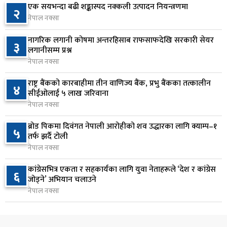
एक सयभन्दा बढी शङ्कास्पद नक्कली उत्पादन नियन्त्रणमा
२
नेपाल नक्सा
वीरगञ्जमा ट्यांकरको सिल खोलेर तेल निकाल्ने सात जना
७
रंगेहात पक्राउ
नागरिक लगानी कोषमा अन्तरहिसाब राफसाफदेखि सरकारी सेयर
३
१४ घण्टा अघि
लगानीसम्म प्रश्न
नेपाल नक्सा
जन्मसिद्ध नागरिकता कडा बनाउने ट्रम्पको नयाँ प्रयास, दुई
८
कार्यकारी आदेश जारी
राष्ट्र बैंकको कारबाहीमा तीन वाणिज्य बैंक, प्रभु बैंकका तत्कालीन
४
सीईओलाई ५ लाख जरिवाना
१४ घण्टा अघि
नेपाल नक्सा
राप्रपाको निर्णय: बागमती प्रदेश सरकारमा सहभागी नहुने
९
ब्रोड पिकमा दिवंगत नेपाली आरोहीको शव उद्धारका लागि क्याम्प–१
५
१५ घण्टा अघि
तर्फ झर्दै टोली
नेपाल नक्सा
२५० रुपैयाँको सामान किन्दा कञ्चनपुरका उपभोक्ताले
१०
कांग्रेसभित्र एकता र सहकार्यका लागि युवा नेताहरूले ‘देश र कांग्रेस
६
जिते १० लाख
जोड्ने’ अभियान चलाउने
१५ घण्टा अघि
नेपाल नक्सा