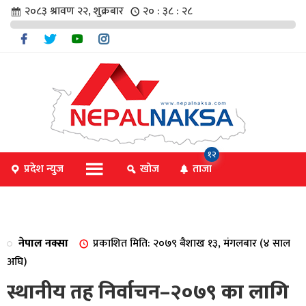
२०८३ श्रावण २२, शुक्रबार
२० : ३८ : २८
चार
१२
प्रदेश न्युज
खोज
ताजा
िविधि
नेपाल नक्सा
प्रकाशित मिति: २०७९ बैशाख १३, मंगलबार (४ साल
िधि
अघि)
स्थानीय तह निर्वाचन–२०७९ का लागि