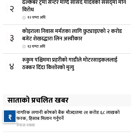
ढल्केबर ट्रमा सेन्टर माग्दै सांसद यादवको संसद्‌मा मौन
२
विरोध
१२ घण्टा अघि
कोइराला निवास मर्मतका लागि छुट्याइएको २ करोड
३
बजेट शेखरद्धारा लिन अस्वीकार
१३ घण्टा अघि
रूकुम पश्चिममा प्रहरीको गाडीले मोटरसाइकललाई
४
ठक्कर दिँदा किशोरको मृत्यु
१४ घण्टा अघि
प्रतिनिधिसभा बैठक बस्दै , पाँच विधेयक र प्रतिवेदन
५
प्रस्तुत हुने
साताको प्रचलित खबर
१४ घण्टा अघि
नागरिक लगानी कोषको बैंक मौज्दातमा २१ करोड ६८ लाखको
१
आज बस्ने भनिएको राष्ट्रिय सभाको बैठक बुधबारका लागि
फरक, हिसाब मिलान गर्नुपर्ने
६
सर्‍यो
नेपाल नक्सा
१४ घण्टा अघि