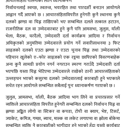
आचारसंहिता पालनाका लागि ध्यानाकर्षण
निर्वाचनलाई स्वच्छ, स्वतन्त्र, भयरहित तथा पारदर्शी बनाउन आयोगले
आह्वान गर्दै आएको छ । आचारसंहिताविपरीत हुनेगरी कुनै स्थानमा कुनै
दलको झण्डा वा चिह्न राखिएको भए सम्बन्धित दलले तत्काल हटाउन,
राजनीतिक दल वा उम्मेदवारबाट हुने कुनै पनि आमसभा, जुलुस, र्याली
भेला, बैठक, घरदैलो, उम्मेदवारी दर्ता कार्यक्रम आदिमा र निर्वाचन
अधिकृतको अनुमतिमा उम्मेदवारले प्रयोग गर्ने सवारीसाधनमा ३ फिट
साइजको दलको एउटा झण्डा र एउटा चुनाव चिह्न तथा उम्मेदवारको
पहिचान खुलेको ए–फोर साइजको एक रङ्गमा छापिएको विवरणबाहेक
अन्य कुनै सामग्री प्रयोग नगर्न नगराउन स्मरण गराउँदै उम्मेदवारी दर्ता
भएपछि यस्ता चिह्न भेटिएमा उम्मेदवारले राखेको ठानी आचारसंहिताको
उल्लङ्घन भएको कसुरमा दलको उम्मेदवारलाई कारबाही हुने भएकाले
सचेत रहन आयोगले सम्बन्धित सबैलाई पुनः ध्यानाकर्षण गराएको छ ।
जुलुस, आमसभा, र्याली, बैठक आदिमा भाग लिने वा प्रचारप्रसार गर्ने
व्यक्तिले आचारसंहिता विपरीत हुनेगरी सम्बन्धित दलको निर्वाचन चिह्न वा
झण्डा अङ्कित लोगो वा स्टिकर वा कपडा, टोपी वा क्याप, भेष्ट, टिसर्ट,
ज्याकेट, कमिज, गम्छा, ब्याच, मास्क वा लकेट लगाएमा वा झोला बोकेमा
सम्बन्धित व्यक्ति नै कारबाहीको भागीदार हुने भएको हुँदा यस्तो कार्यबाट