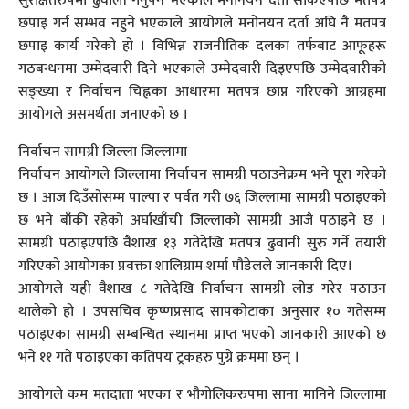
सुरक्षितरुपमा ढुवाली गर्नुपर्ने भएकाले मनोनयन दर्ता सकिएपछि मतपत्र
छपाइ गर्न सम्भव नहुने भएकाले आयोगले मनोनयन दर्ता अघि नै मतपत्र
छपाइ कार्य गरेको हो । विभिन्न राजनीतिक दलका तर्फबाट आफूहरू
गठबन्धनमा उम्मेदवारी दिने भएकाले उम्मेदवारी दिइएपछि उम्मेदवारीको
सङ्ख्या र निर्वाचन चिह्नका आधारमा मतपत्र छाप्न गरिएको आग्रहमा
आयोगले असमर्थता जनाएको छ ।
निर्वाचन सामग्री जिल्ला जिल्लामा
निर्वाचन आयोगले जिल्लामा निर्वाचन सामग्री पठाउनेक्रम भने पूरा गरेको
छ । आज दिउँसोसम्म पाल्पा र पर्वत गरी ७६ जिल्लामा सामग्री पठाइएको
छ भने बाँकी रहेको अर्घाखाँची जिल्लाको सामग्री आजै पठाइने छ ।
सामग्री पठाइएपछि वैशाख १३ गतेदेखि मतपत्र ढुवानी सुरु गर्ने तयारी
गरिएको आयोगका प्रवक्ता शालिग्राम शर्मा पौडेलले जानकारी दिए।
आयोगले यही वैशाख ८ गतेदेखि निर्वाचन सामग्री लोड गरेर पठाउन
थालेको हो । उपसचिव कृष्णप्रसाद सापकोटाका अनुसार १० गतेसम्म
पठाइएका सामग्री सम्बन्धित स्थानमा प्राप्त भएको जानकारी आएको छ
भने ११ गते पठाइएका कतिपय ट्रकहरु पुग्ने क्रममा छन् ।
आयोगले कम मतदाता भएका र भौगोलिकरुपमा साना मानिने जिल्लामा