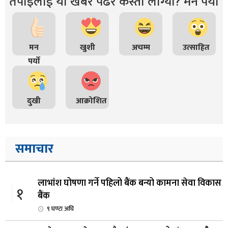
तपाइंलाई यो खबर पढेर कस्तो लाग्यो? मन पर्यो
मन
खुशी
अचम्म
उत्साहित
पर्यो
दुखी
आक्रोशित
समाचार
लाभांश घोषणा गर्ने पहिलो बैंक बन्यो कामना सेवा विकास
१
बैंक
९ घण्टा अघि