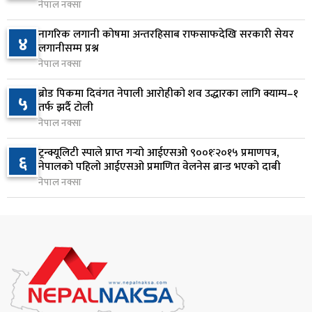
नेपाल नक्सा
राष्ट्र बैंकलाई अर्थमन्त्री वाग्लेको आग्रह: नियामक मात्र
८
होइन, आर्थिक विकासको सहयात्री बन्नुस्
नागरिक लगानी कोषमा अन्तरहिसाब राफसाफदेखि सरकारी सेयर
४
१८ घण्टा अघि
लगानीसम्म प्रश्न
नेपाल नक्सा
स्पेस–एक्सको रकेटको भाग आज चन्द्रमासँग ठोक्किँदै
९
ब्रोड पिकमा दिवंगत नेपाली आरोहीको शव उद्धारका लागि क्याम्प–१
१९ घण्टा अघि
५
तर्फ झर्दै टोली
नेपाल नक्सा
एभरेस्ट बैंकको खुद नाफा ४.७५ प्रतिशतले बढ्यो
१०
ट्रन्क्यूलिटी स्पाले प्राप्त गर्‍यो आईएसओ ९००१ः२०१५ प्रमाणपत्र,
१९ घण्टा अघि
६
नेपालको पहिलो आईएसओ प्रमाणित वेलनेस ब्रान्ड भएको दाबी
नेपाल नक्सा