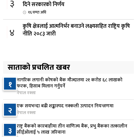
३
दिने सरकारको निर्णय
१६ घण्टा अघि
कृषि क्षेत्रलाई आत्मनिर्भर बनाउने लक्ष्यसहित राष्ट्रिय कृषि
४
नीति २०८३ जारी
१७ घण्टा अघि
नेपाल टेलिकमले बक्यौता महसुलमा जरिवाना छुट दिने
५
१७ घण्टा अघि
साताको प्रचलित खबर
नागरिक लगानी कोषको बैंक मौज्दातमा २१ करोड ६८ लाखको
नेपाल फार्मेसी परिषद्को अध्यक्षमा डा. कादिर आलम
१
६
फरक, हिसाब मिलान गर्नुपर्ने
नियुक्त
नेपाल नक्सा
१८ घण्टा अघि
एक सयभन्दा बढी शङ्कास्पद नक्कली उत्पादन नियन्त्रणमा
२
नबिल बैंकको नाफा ३३.५० प्रतिशतले बढ्यो, लाभांश
नेपाल नक्सा
७
क्षमता १९.१० प्रतिशत
राष्ट्र बैंकको कारबाहीमा तीन वाणिज्य बैंक, प्रभु बैंकका तत्कालीन
१८ घण्टा अघि
३
सीईओलाई ५ लाख जरिवाना