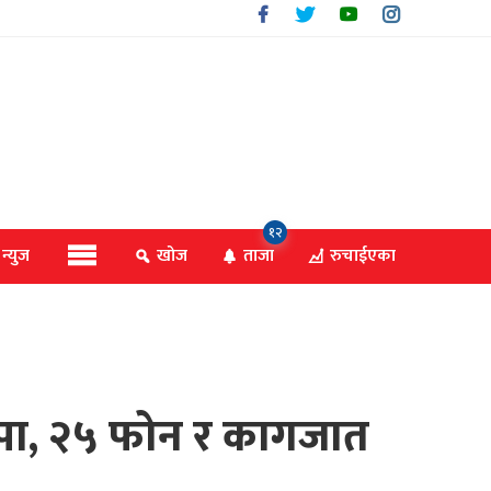
१२
 न्युज
खोज
ताजा
रुचाईएका
छापा, २५ फोन र कागजात