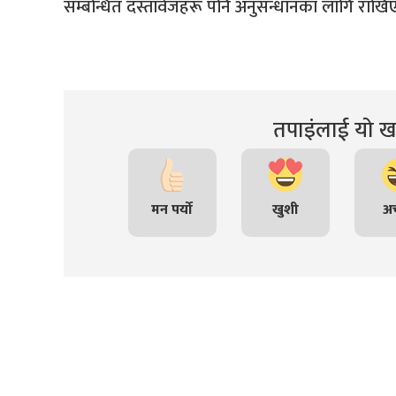
सम्बन्धित दस्तावेजहरू पनि अनुसन्धानका लागि राखि
तपाइंलाई यो खब
मन पर्यो
खुशी
अच