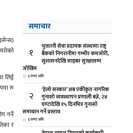
समाचार
सेन्स)
भुक्तानी सेवा प्रदायक संस्थामा राष्ट्र
१
मारेको
बैंकको निगरानीमा गम्भीर कमजोरी,
सुशासनदेखि साइबर सुरक्षासम्म
जोखिम
सा लिई
६ घण्टा अघि
पमा रु
‘हेलो सरकार’ अब एकीकृत नागरिक
२
गुनासो व्यवस्थापन प्रणाली बन्ने, २४
घण्टादेखि १५ दिनभित्र गुनासो
समाधान गर्ने प्रस्ताव
 गर्ने
६ घण्टा अघि
तिका र