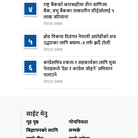
राष्ट्र बैंकको कारबाहीमा तीन वाणिज्य
४
बैंक, प्रभु बैंकका तत्कालीन सीईओलाई ५
निम्सदाइसहित चार पर्वतारोहीको शव
७
लाख जरिवाना
बेस क्याम्पमा ल्याइयो
नेपाल नक्सा
१ दिन अघि
ब्रोड पिकमा दिवंगत नेपाली आरोहीको शव
५
सुनसरी र सिरहाका घटनाका
उद्धारका लागि क्याम्प–१ तर्फ झर्दै टोली
८
पीडितलाई राहत र उपचार दिने
नेपाल नक्सा
सरकारको निर्णय
कांग्रेसभित्र एकता र सहकार्यका लागि युवा
१ दिन अघि
६
नेताहरूले ‘देश र कांग्रेस जोड्ने’ अभियान
चलाउने
कृषि क्षेत्रलाई आत्मनिर्भर बनाउने
९
नेपाल नक्सा
लक्ष्यसहित राष्ट्रिय कृषि नीति २०८३
जारी
१ दिन अघि
साईट मेनु
नेपाल टेलिकमले बक्यौता महसुलमा
१०
गृह पृष्ठ
गोपनियता
जरिवाना छुट दिने
बिज्ञापनको लागि
सम्पर्क
१ दिन अघि