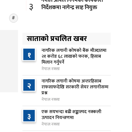
नेपाल आयल निगमको कार्यकारी
३
निर्देशकमा नागेन्द्र साह नियुक्त
७ घण्टा अघि
अनलाइन सेवा विस्तारलाई
४
प्राथमिकता दिँदै त्रिभुवन
साताको प्रचलित खबर
विश्वविद्यालयले नयाँ नीति तथा
कार्यक्रम ल्याउने
नागरिक लगानी कोषको बैंक मौज्दातमा
१
२१ करोड ६८ लाखको फरक, हिसाब
८ घण्टा अघि
मिलान गर्नुपर्ने
नेपाल नक्सा
सरकारद्वारा राष्ट्रसेवक कर्मचारीको
५
नयाँ तलबमान स्वीकृत, न्यूनतम तलब
नागरिक लगानी कोषमा अन्तरहिसाब
२
२८ हजार ९८४ रुपैयाँ
राफसाफदेखि सरकारी सेयर लगानीसम्म
प्रश्न
९ घण्टा अघि
नेपाल नक्सा
सिद्धबाबा सुरुङ निर्माणमा ३ अर्ब १
६
एक सयभन्दा बढी शङ्कास्पद नक्कली
करोड खर्च, २०८३ फागुनको
३
उत्पादन नियन्त्रणमा
समयसीमा
नेपाल नक्सा
१५ घण्टा अघि