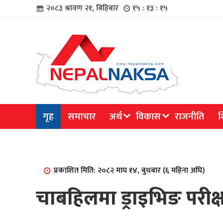
२०८३ श्रावण २१, बिहिबार
१५ : १३ : १५
चार
गृह
समाचार
अर्थ
विकास
राजनीति
श
िविधि
प्रकाशित मिति: २०८२ माघ १४, बुधबार (६ महिना अघि)
चाबहिलमा ड्राइभिङ परीक
िधि