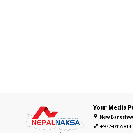
Your Media Pv
New Baneshwo
+977-0155813