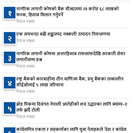
३ घण्टा अघि
नागरिक लगानी कोषको बैंक मौज्दातमा २१ करोड ६८ लाखको
१
वीरगञ्जमा ट्यांकरको सिल खोलेर तेल निकाल्ने सात जना
फरक, हिसाब मिलान गर्नुपर्ने
६
रंगेहात पक्राउ
नेपाल नक्सा
४ घण्टा अघि
एक सयभन्दा बढी शङ्कास्पद नक्कली उत्पादन नियन्त्रणमा
२
नेपाल नक्सा
जन्मसिद्ध नागरिकता कडा बनाउने ट्रम्पको नयाँ प्रयास, दुई
७
कार्यकारी आदेश जारी
नागरिक लगानी कोषमा अन्तरहिसाब राफसाफदेखि सरकारी सेयर
३
४ घण्टा अघि
लगानीसम्म प्रश्न
नेपाल नक्सा
राप्रपाको निर्णय: बागमती प्रदेश सरकारमा सहभागी नहुने
८
राष्ट्र बैंकको कारबाहीमा तीन वाणिज्य बैंक, प्रभु बैंकका तत्कालीन
४ घण्टा अघि
४
सीईओलाई ५ लाख जरिवाना
नेपाल नक्सा
२५० रुपैयाँको सामान किन्दा कञ्चनपुरका उपभोक्ताले
९
जिते १० लाख
ब्रोड पिकमा दिवंगत नेपाली आरोहीको शव उद्धारका लागि क्याम्प–१
५
तर्फ झर्दै टोली
४ घण्टा अघि
नेपाल नक्सा
माछापुच्छ्रे बैंकको ‘एम–स्मार्ट’बाटै करदाता प्रोत्साहन
१०
कांग्रेसभित्र एकता र सहकार्यका लागि युवा नेताहरूले ‘देश र कांग्रेस
उपहार कार्यक्रममा सहभागी हुने सुविधा