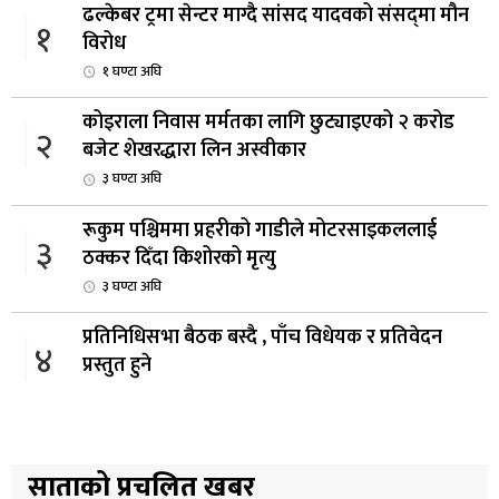
ढल्केबर ट्रमा सेन्टर माग्दै सांसद यादवको संसद्‌मा मौन
१
विरोध
१ घण्टा अघि
कोइराला निवास मर्मतका लागि छुट्याइएको २ करोड
२
बजेट शेखरद्धारा लिन अस्वीकार
३ घण्टा अघि
रूकुम पश्चिममा प्रहरीको गाडीले मोटरसाइकललाई
३
ठक्कर दिँदा किशोरको मृत्यु
३ घण्टा अघि
प्रतिनिधिसभा बैठक बस्दै , पाँच विधेयक र प्रतिवेदन
४
प्रस्तुत हुने
३ घण्टा अघि
आज बस्ने भनिएको राष्ट्रिय सभाको बैठक बुधबारका लागि
५
सर्‍यो
साताको प्रचलित खबर