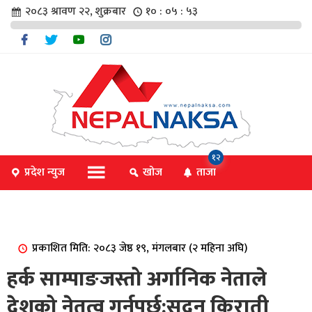
२०८३ श्रावण २२, शुक्रबार
१० : ०५ : ५४
चार
१२
प्रदेश न्युज
खोज
ताजा
िविधि
प्रकाशित मिति: २०८३ जेष्ठ १९, मंगलबार (२ महिना अघि)
िधि
हर्क साम्पाङजस्तो अर्गानिक नेताले
देशको नेतृत्व गर्नुपर्छ:सुदन किराती