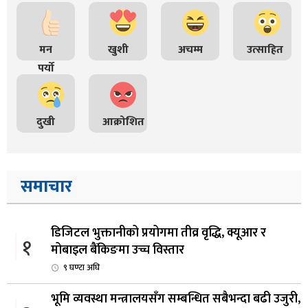
मन
खुशी
अचम्म
उत्साहित
पर्यो
दुखी
आक्रोशित
समाचार
डिजिटल भुक्तानीको प्रयोगमा तीव्र वृद्धि, क्यूआर र
१
मोबाइल बैंकिङमा उच्च विस्तार
९ घण्टा अघि
भूमि व्यवस्था मन्त्रालयसँग सम्बन्धित सबैभन्दा बढी उजुरी,