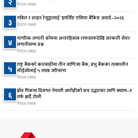
२
नेपाल नक्सा
प्रतिनिधिसभा बैठक बस्दै , पाँच विधेयक र प्रतिवेदन
७
प्रस्तुत हुने
नबिल र शाइन रेसुङ्गालाई ‘इमर्जिङ एसिया बैंकिङ अवार्ड–२०२६
३
२ दिन अघि
नेपाल नक्सा
आज बस्ने भनिएको राष्ट्रिय सभाको बैठक बुधबारका लागि
नागरिक लगानी कोषमा अन्तरहिसाब राफसाफदेखि सरकारी सेयर
८
४
सर्‍यो
लगानीसम्म प्रश्न
नेपाल नक्सा
२ दिन अघि
राष्ट्र बैंकको कारबाहीमा तीन वाणिज्य बैंक, प्रभु बैंकका तत्कालीन
वीरगञ्जमा ट्यांकरको सिल खोलेर तेल निकाल्ने सात जना
५
९
सीईओलाई ५ लाख जरिवाना
रंगेहात पक्राउ
नेपाल नक्सा
२ दिन अघि
ब्रोड पिकमा दिवंगत नेपाली आरोहीको शव उद्धारका लागि क्याम्प–१
६
जन्मसिद्ध नागरिकता कडा बनाउने ट्रम्पको नयाँ प्रयास, दुई
तर्फ झर्दै टोली
१०
कार्यकारी आदेश जारी
नेपाल नक्सा
२ दिन अघि