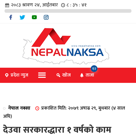
२०८३ श्रावण २४, आईतबार
८ : ३५ : ४१
चार
१२
प्रदेश न्युज
खोज
ताजा
िविधि
नेपाल नक्सा
प्रकाशित मिति: २०७९ अषाढ २९, बुधबार (४ साल
िधि
अघि)
देउवा सरकारद्धारा १ वर्षको काम