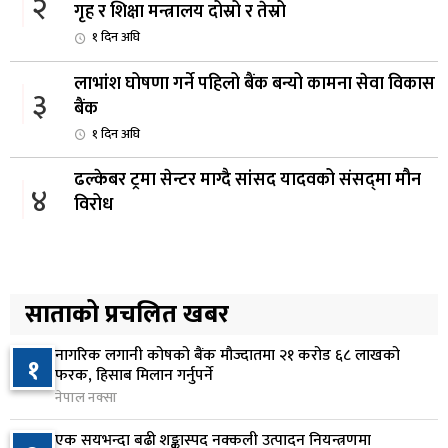
२
गृह र शिक्षा मन्त्रालय दोस्रो र तेस्रो
१ दिन अघि
लाभांश घोषणा गर्ने पहिलो बैंक बन्यो कामना सेवा विकास
३
बैंक
१ दिन अघि
ढल्केबर ट्रमा सेन्टर माग्दै सांसद यादवको संसद्‌मा मौन
४
विरोध
२ दिन अघि
कोइराला निवास मर्मतका लागि छुट्याइएको २ करोड
५
बजेट शेखरद्धारा लिन अस्वीकार
साताको प्रचलित खबर
२ दिन अघि
नागरिक लगानी कोषको बैंक मौज्दातमा २१ करोड ६८ लाखको
१
रूकुम पश्चिममा प्रहरीको गाडीले मोटरसाइकललाई
फरक, हिसाब मिलान गर्नुपर्ने
६
ठक्कर दिँदा किशोरको मृत्यु
नेपाल नक्सा
२ दिन अघि
एक सयभन्दा बढी शङ्कास्पद नक्कली उत्पादन नियन्त्रणमा