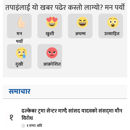
तपाइंलाई यो खबर पढेर कस्तो लाग्यो? मन पर्यो
मन
खुशी
अचम्म
उत्साहित
पर्यो
दुखी
आक्रोशित
समाचार
ढल्केबर ट्रमा सेन्टर माग्दै सांसद यादवको संसद्‌मा मौन
१
विरोध
१ घण्टा अघि