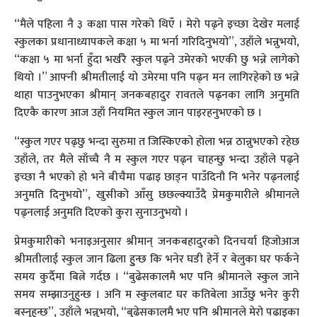
“मैले पहिला नै ३ कक्षा पास गरेको थिएँ । मेरो पढ्ने इच्छा देखेर मलाई
स्कुलका प्रधानाध्यापकले कक्षा ५ मा भर्ना गरिदिनुभयो”, उहाँले भन्नुभयो,
“कक्षा ५ मा भर्ना हुँदा भर्खरै स्कुल पढ्ने उमेरको भएकी छु भन्ने लागेको
थियो ।” आफ्नी श्रीमतीलाई यो उमेरमा पनि पढ्न मन लागिरहेको छ भन्ने
थाहा पाउनुभएका श्रीमान् जनकबहादुर रावतले पढ्नका लागि अनुमति
दिएकै कारण आज उहाँ नियमित स्कुल जान पाइरहनुभएको छ ।
“स्कुल गएर पढ्छु भन्दा सुरुमा त जिस्किएको होला भन्न ठान्नुभएको रहेछ
उहाँले, तर मैले साँच्चै नै म स्कुल गएर पढ्न चाहन्छु भन्दा उहाँले पढ्ने
इच्छा नै भएको हो भने बीचैमा पढाइ छाड्न पाउँदिनौ नि भनेर पढ्नलाई
अनुमति दिनुभयो”, खुसीको आँसु छछल्क्याउँदै प्रेमकुमारीले श्रीमानले
पढ्नलाई अनुमति दिएको कुरा सुनाउनुभयो ।
प्रेमकुमारीको भनाइअनुसार श्रीमान् जनकबहादुरको दिनचर्या हिजोआज
श्रीमतीलाई स्कुल जान ढिला हुुन्छ कि भनेर घडी हेर्ने र बेलुका घर फर्कने
समय कुर्दैमा बित्ने गर्दछ । “बुढेसकालमै भए पनि श्रीमानले स्कुल जाने
समय सम्झाउनुहुन्छ । अनि म स्कुलबाट घर कतिबेला आउँछु भनेर कुरी
बस्नुहुन्छ”, उहाँले भन्नुभयो, “बुढेसकालमै भए पनि श्रीमानले मेरो पढाइका