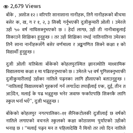
2,679 Views
बाँके , असोज १२ । वरिपरि सानासाना नानीहरू, तिनै नानीहरूको बीचमा
बसेर क, ख, ग र १, २, ३ सिक्दै गर्नुभएकी दुजीकुमारी ओली । उमेरले
उहाँ ५० वर्ष नाघिसक्नुभएको छ । हेर्दा लाग्छ, उहाँ ती नानीबाबुलाई
सिकाउने शिक्षिका हुनुहुन्छ । तर उहाँ शिक्षिका नभई नातिनातिना उमेरका
तिनै साना नानीहरूसँगै बसेर वर्णमाला र अङ्कगणित सिक्ने कक्षा १ को
विद्यार्थी हुनुहुन्छ ।
धि संवाद
दुजी ओली यतिबेला बाँकेको कोहलपुरस्थित ज्ञानज्योति माध्यामिक
सञ्जालबाट
विद्यालयमा कक्षा १ मा पढिरहनुभएको छ । उमेरले ५१ वर्ष पुगिसक्नुभएकी
दुजीकुुमारीलाई उहाँका नातिले पढ्नका लागि हौसाएको बताउनुहुन्छ ।
“नातिलाई विद्यालयको गृहकार्य गर्न लगाउँदा तपाईँलाई एक, दुई, तीन त
आउँदैन, मलाई के पढ भन्नुहुन्छ भनेर जवाफ फर्काएपछि सिक्नकै लागि
स्कुल भर्ना भएँ”, दुजी भन्नुहुन्छ ।
बाँकेको कोहलपुर नगरपालिका–११ सैनिकटोलकी दुजीलाई छ वर्षको
नातिले लगाएको वचनले स्कुलको कक्षा कोठासम्म पुर्याएको उहाँको
भनाइ छ । “मलाई पढ्न मन त पहिलादेखि नै थियो तर त्यो दिन नातिले