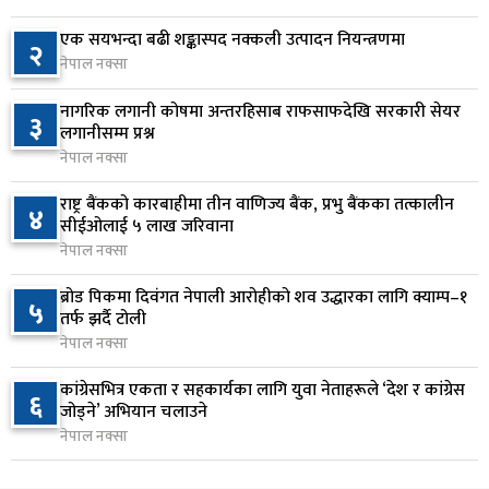
३ घण्टा अघि
एक सयभन्दा बढी शङ्कास्पद नक्कली उत्पादन नियन्त्रणमा
२
नेपाल नक्सा
जन्मसिद्ध नागरिकता कडा बनाउने ट्रम्पको नयाँ प्रयास, दुई
७
कार्यकारी आदेश जारी
नागरिक लगानी कोषमा अन्तरहिसाब राफसाफदेखि सरकारी सेयर
३
३ घण्टा अघि
लगानीसम्म प्रश्न
नेपाल नक्सा
राप्रपाको निर्णय: बागमती प्रदेश सरकारमा सहभागी नहुने
८
राष्ट्र बैंकको कारबाहीमा तीन वाणिज्य बैंक, प्रभु बैंकका तत्कालीन
३ घण्टा अघि
४
सीईओलाई ५ लाख जरिवाना
नेपाल नक्सा
२५० रुपैयाँको सामान किन्दा कञ्चनपुरका उपभोक्ताले
९
जिते १० लाख
ब्रोड पिकमा दिवंगत नेपाली आरोहीको शव उद्धारका लागि क्याम्प–१
५
तर्फ झर्दै टोली
४ घण्टा अघि
नेपाल नक्सा
माछापुच्छ्रे बैंकको ‘एम–स्मार्ट’बाटै करदाता प्रोत्साहन
१०
कांग्रेसभित्र एकता र सहकार्यका लागि युवा नेताहरूले ‘देश र कांग्रेस
६
उपहार कार्यक्रममा सहभागी हुने सुविधा
जोड्ने’ अभियान चलाउने
४ घण्टा अघि
नेपाल नक्सा