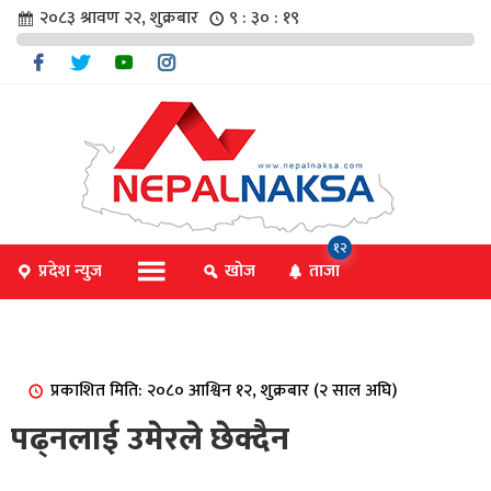
२०८३ श्रावण २२, शुक्रबार
९ : ३० : २०
चार
१२
प्रदेश न्युज
खोज
ताजा
िविधि
प्रकाशित मिति: २०८० आश्विन १२, शुक्रबार (२ साल अघि)
िधि
पढ्नलाई उमेरले छेक्दैन