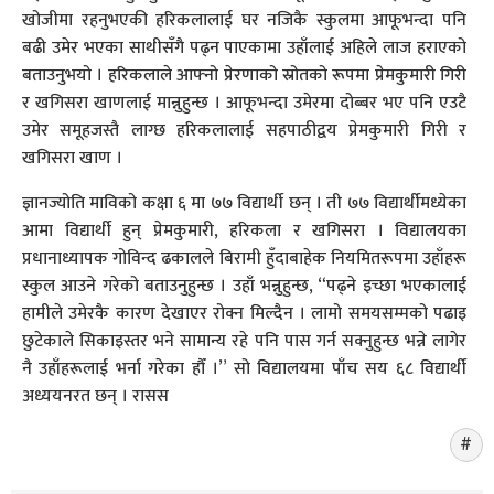
खोजीमा रहनुभएकी हरिकलालाई घर नजिकै स्कुलमा आफूभन्दा पनि
बढी उमेर भएका साथीसँगै पढ्न पाएकामा उहाँलाई अहिले लाज हराएको
बताउनुभयो । हरिकलाले आफ्नो प्रेरणाको स्रोतको रूपमा प्रेमकुमारी गिरी
र खगिसरा खाणलाई मान्नुहुन्छ । आफूभन्दा उमेरमा दोब्बर भए पनि एउटै
उमेर समूहजस्तै लाग्छ हरिकलालाई सहपाठीद्वय प्रेमकुमारी गिरी र
खगिसरा खाण ।
ज्ञानज्योति माविको कक्षा ६ मा ७७ विद्यार्थी छन् । ती ७७ विद्यार्थीमध्येका
आमा विद्यार्थी हुन् प्रेमकुमारी, हरिकला र खगिसरा । विद्यालयका
प्रधानाध्यापक गोविन्द ढकालले बिरामी हुँदाबाहेक नियमितरूपमा उहाँहरू
स्कुल आउने गरेको बताउनुहुन्छ । उहाँ भन्नुहुन्छ, “पढ्ने इच्छा भएकालाई
हामीले उमेरकै कारण देखाएर रोक्न मिल्दैन । लामो समयसम्मको पढाइ
छुटेकाले सिकाइस्तर भने सामान्य रहे पनि पास गर्न सक्नुहुन्छ भन्ने लागेर
नै उहाँहरूलाई भर्ना गरेका हौँ ।” सो विद्यालयमा पाँच सय ६८ विद्यार्थी
अध्ययनरत छन् । रासस