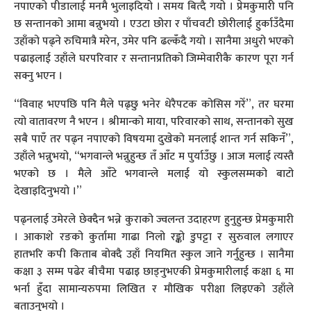
नपाएको पीडालाई मनमै भुलाइदियो । समय बित्दै गयो । प्रेमकुमारी पनि
छ सन्तानको आमा बन्नुभयो । एउटा छोरा र पाँचवटी छोरीलाई हुर्काउँदैमा
उहाँको पढ्ने रुचिमात्रै मरेन, उमेर पनि ढल्कँदै गयो । सानैमा अधुरो भएको
पढाइलाई उहाँले घरपरिवार र सन्तानप्रतिको जिम्मेवारीकै कारण पूरा गर्न
सक्नु भएन ।
“विवाह भएपछि पनि मैले पढ्छु भनेर धेरैपटक कोसिस गरेँ”, तर घरमा
त्यो वातावरण नै भएन । श्रीमान्को माया, परिवारको साथ, सन्तानको सुख
सबै पाएँ तर पढ्न नपाएको विषयमा दुखेको मनलाई शान्त गर्न सकिनँ”,
उहाँले भन्नुभयो, “भगवान्ले भन्नुहुन्छ तँ आँट म पुर्याउँछु । आज मलाई त्यस्तै
भएको छ । मैले आँटे भगवान्ले मलाई यो स्कुलसम्मको बाटो
देखाइदिनुभयो ।”
पढ्नलाई उमेरले छेक्दैन भन्ने कुराको ज्वलन्त उदाहरण हुनुहुन्छ प्रेमकुमारी
। आकाशे रङको कुर्तामा गाढा निलो रङ्को डुपट्टा र सुरुवाल लगाएर
हातभरि कपी किताब बोक्दै उहाँ नियमित स्कुल जाने गर्नुहुन्छ । सानैमा
कक्षा ३ सम्म पढेर बीचैमा पढाइ छाड्नुभएकी प्रेमकुमारीलाई कक्षा ६ मा
भर्ना हुँदा सामान्यरुपमा लिखित र मौखिक परीक्षा लिइएको उहाँले
बताउनुभयो ।