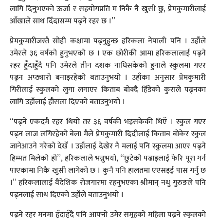
लागि दिनुभएको ऊर्जा र सहयोगप्रति म निकै नै खुसी छु, प्रेमकुमारीलाई
आँखाले साथ दिँदासम्म पढ्ने रहर छ ।”
प्रेमकुमारीजस्तै सोही कक्षामा पढ्नुहुन्छ हरिकला नेपाली पनि । उहाँले
उमेरले ३६ वर्षको हुनुभएको छ । एक छोरीकी आमा हरिकलालाई पढ्ने
रहर हुँदाहुँदै पनि उमेरले तीन दशक नाघिसकेको हुनाले स्कुलमा गएर
पढ्न अप्ठ्यारो बनाइरहेको बताउनुभयो । उहाँका अनुसार प्रेमकुमारी
गिरीलाई स्कुलको लुगा लगाएर किताब बोक्दै हिँडेको कुराले पढ्नका
लागि उहाँलाई हौसला दिएको बताउनुभयो ।
“पढ्ने एकदमै रहर थियो तर ३६ वर्षकी भइसकेकी थिएँ । स्कुल गएर
पढ्न लाज लगिरहेको बेला मैले प्रेमकुमारी दिदीलाई किताब बोकेर स्कुल
जानेआउने गरेको देखेँ । उहाँलाई देखेर नै मलाई पनि स्कुलमा आएर पढ्ने
हिम्मत मिलेको हो”, हरिकलाले भन्नुभयो, “छुटेको पढाइलाई फेरि पूरा गर्न
पाएकामा निकै खुसी लागेको छ । कुनै पनि हालतमा एएसइई पास गर्नु छ
।” हरिकलालाई वैदेशिक रोजगारमा रहनुभएका श्रीमान् नथु गुरुङले पनि
पढ्नलाई साथ दिएको उहाँले बताउनुभयो ।
पढ्ने रहर मनमा हुँदाहुँदै पनि आफ्नो उमेर समूहको महिला पढ्ने स्कुलको