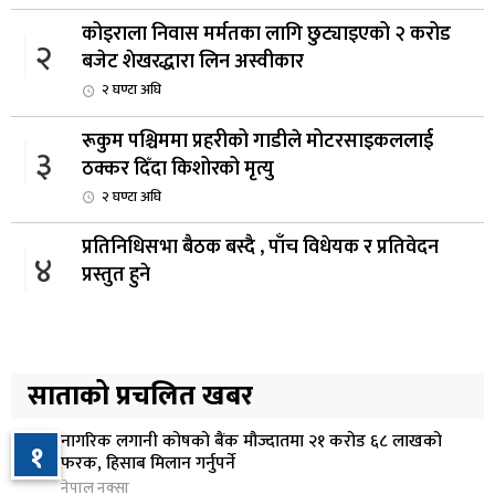
कोइराला निवास मर्मतका लागि छुट्याइएको २ करोड
२
बजेट शेखरद्धारा लिन अस्वीकार
२ घण्टा अघि
रूकुम पश्चिममा प्रहरीको गाडीले मोटरसाइकललाई
३
ठक्कर दिँदा किशोरको मृत्यु
२ घण्टा अघि
प्रतिनिधिसभा बैठक बस्दै , पाँच विधेयक र प्रतिवेदन
४
प्रस्तुत हुने
३ घण्टा अघि
आज बस्ने भनिएको राष्ट्रिय सभाको बैठक बुधबारका लागि
५
सर्‍यो
साताको प्रचलित खबर
३ घण्टा अघि
नागरिक लगानी कोषको बैंक मौज्दातमा २१ करोड ६८ लाखको
१
वीरगञ्जमा ट्यांकरको सिल खोलेर तेल निकाल्ने सात जना
फरक, हिसाब मिलान गर्नुपर्ने
६
रंगेहात पक्राउ
नेपाल नक्सा