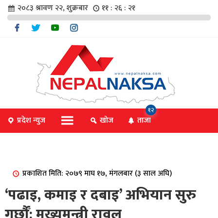
२०८३ श्रावण २२, शुक्रबार
११ : २६ : २१
चार
१२
प्रदेश न्युज
खोज
ताजा
िविधि
प्रकाशित मिति: २०७९ माघ १७, मंगलबार (३ साल अघि)
िधि
‘पढाइ, कमाइ र दबाइ’ अभियान सुरु
गर्छौँ: मुख्यमन्त्री रावल