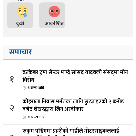
दुखी
आक्रोशित
समाचार
ढल्केबर ट्रमा सेन्टर माग्दै सांसद यादवको संसद्‌मा मौन
१
विरोध
३ घण्टा अघि
कोइराला निवास मर्मतका लागि छुट्याइएको २ करोड
२
बजेट शेखरद्धारा लिन अस्वीकार
४ घण्टा अघि
रूकुम पश्चिममा प्रहरीको गाडीले मोटरसाइकललाई