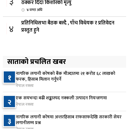
३
ठक्कर दिँदा किशोरको मृत्यु
४ घण्टा अघि
प्रतिनिधिसभा बैठक बस्दै , पाँच विधेयक र प्रतिवेदन
४
प्रस्तुत हुने
५ घण्टा अघि
आज बस्ने भनिएको राष्ट्रिय सभाको बैठक बुधबारका लागि
५
सर्‍यो
साताको प्रचलित खबर
५ घण्टा अघि
नागरिक लगानी कोषको बैंक मौज्दातमा २१ करोड ६८ लाखको
१
वीरगञ्जमा ट्यांकरको सिल खोलेर तेल निकाल्ने सात जना
फरक, हिसाब मिलान गर्नुपर्ने
६
रंगेहात पक्राउ
नेपाल नक्सा
५ घण्टा अघि
एक सयभन्दा बढी शङ्कास्पद नक्कली उत्पादन नियन्त्रणमा
२
नेपाल नक्सा
जन्मसिद्ध नागरिकता कडा बनाउने ट्रम्पको नयाँ प्रयास, दुई
७
कार्यकारी आदेश जारी
नागरिक लगानी कोषमा अन्तरहिसाब राफसाफदेखि सरकारी सेयर
३
५ घण्टा अघि
लगानीसम्म प्रश्न