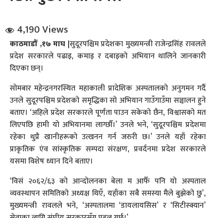
4,190 Views
काठमाडौँ ,१७ माघ |
सुदूरपश्चिम प्रदेशका मुख्यमन्त्री राजेन्द्रसिंह रावलले
प्रदेश सरकारले पढाइ, कमाइ र दबाइको अभियान थालिने जानकारी
दिएका छन्।
धि संवाद
सोमबार महेन्द्रनगरस्थित महाकाली प्रादेशिक अस्पतालको अनुगमन गर्दै
उनले सुदूरपश्चिम प्रदेशको समृद्धिका सो अभियान गाउँगाउँमा सञ्चालन हुने
सञ्जालबाट
बताए। ‘अहिले प्रदेश सरकारले पूर्णता पाउन सकेको छैन, विश्वासको मत
लिएपछि हामी यो अभियानमा लाग्छौँ।’ उनले भने, ‘सुदूरपश्चिम प्रदेशमा
रहेका थुप्रै खानीहरूको उत्खनन गर्न जरुरी छ।’ उनले यहाँ रहेका
प्राकृतिक एंव सांस्कृतिक सम्पदा संरक्षण, प्रवर्दनमा प्रदेश सरकारले
यसमा विशेष ध्यान दिने बताए।
‘विसं २०६२/६३ को आन्दोलनका बेला म आफैँ पनि यो अस्पताल
व्यवस्थापन समितिको अध्यक्ष थिएँ, यहाँका सबै समस्या मैले बुझेको छु’,
मुख्यमन्त्री रावलले भने, ‘अस्पतालमा ‘डायलायसिस’ र ‘सिटीस्क्यान’
सेवाका लागि संघीय सरकारसँग पहल गर्छु।’