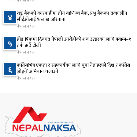
नेपाल नक्सा
राप्रपाको निर्णय: बागमती प्रदेश सरकारमा सहभागी नहुने
८
राष्ट्र बैंकको कारबाहीमा तीन वाणिज्य बैंक, प्रभु बैंकका तत्कालीन
५ घण्टा अघि
४
सीईओलाई ५ लाख जरिवाना
नेपाल नक्सा
२५० रुपैयाँको सामान किन्दा कञ्चनपुरका उपभोक्ताले
९
जिते १० लाख
ब्रोड पिकमा दिवंगत नेपाली आरोहीको शव उद्धारका लागि क्याम्प–१
५
तर्फ झर्दै टोली
५ घण्टा अघि
नेपाल नक्सा
माछापुच्छ्रे बैंकको ‘एम–स्मार्ट’बाटै करदाता प्रोत्साहन
१०
कांग्रेसभित्र एकता र सहकार्यका लागि युवा नेताहरूले ‘देश र कांग्रेस
६
उपहार कार्यक्रममा सहभागी हुने सुविधा
जोड्ने’ अभियान चलाउने
६ घण्टा अघि
नेपाल नक्सा