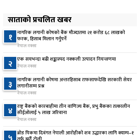
प्रतिनिधिसभा बैठक बस्दै , पाँच विधेयक र प्रतिवेदन
५
प्रस्तुत हुने
साताको प्रचलित खबर
११ घण्टा अघि
नागरिक लगानी कोषको बैंक मौज्दातमा २१ करोड ६८ लाखको
१
आज बस्ने भनिएको राष्ट्रिय सभाको बैठक बुधबारका लागि
फरक, हिसाब मिलान गर्नुपर्ने
६
सर्‍यो
नेपाल नक्सा
११ घण्टा अघि
एक सयभन्दा बढी शङ्कास्पद नक्कली उत्पादन नियन्त्रणमा
२
नेपाल नक्सा
वीरगञ्जमा ट्यांकरको सिल खोलेर तेल निकाल्ने सात जना
७
रंगेहात पक्राउ
नागरिक लगानी कोषमा अन्तरहिसाब राफसाफदेखि सरकारी सेयर
३
११ घण्टा अघि
लगानीसम्म प्रश्न
नेपाल नक्सा
जन्मसिद्ध नागरिकता कडा बनाउने ट्रम्पको नयाँ प्रयास, दुई
८
कार्यकारी आदेश जारी
राष्ट्र बैंकको कारबाहीमा तीन वाणिज्य बैंक, प्रभु बैंकका तत्कालीन
४
सीईओलाई ५ लाख जरिवाना
११ घण्टा अघि
नेपाल नक्सा
राप्रपाको निर्णय: बागमती प्रदेश सरकारमा सहभागी नहुने
९
ब्रोड पिकमा दिवंगत नेपाली आरोहीको शव उद्धारका लागि क्याम्प–१
५
११ घण्टा अघि
तर्फ झर्दै टोली