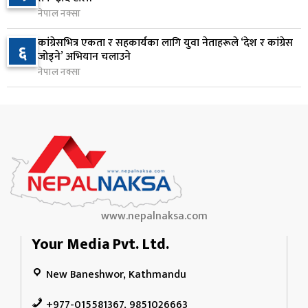
नेपाल नक्सा
२५० रुपैयाँको सामान किन्दा कञ्चनपुरका उपभोक्ताले
१०
कांग्रेसभित्र एकता र सहकार्यका लागि युवा नेताहरूले ‘देश र कांग्रेस
६
जिते १० लाख
जोड्ने’ अभियान चलाउने
१२ घण्टा अघि
नेपाल नक्सा
www.nepalnaksa.com
Your Media Pvt. Ltd.
New Baneshwor, Kathmandu
+977-015581367, 9851026663