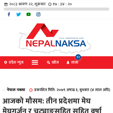
२०८३ श्रावण २२, शुक्रबार
१७ : ३४ : २१
चार
१२
प्रदेश न्युज
खोज
ताजा
िविधि
नेपाल नक्सा
प्रकाशित मिति: २०७९ अषाढ १, बुधबार (४ साल अघि)
िधि
आजको मौसम: तीन प्रदेशमा मेघ
मेघगर्जन र चट्याङसहित सहित वर्षा