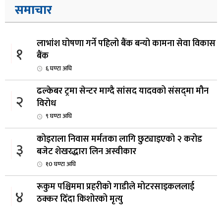
समाचार
लाभांश घोषणा गर्ने पहिलो बैंक बन्यो कामना सेवा विकास
१
बैंक
६ घण्टा अघि
ढल्केबर ट्रमा सेन्टर माग्दै सांसद यादवको संसद्‌मा मौन
२
विरोध
९ घण्टा अघि
कोइराला निवास मर्मतका लागि छुट्याइएको २ करोड
३
बजेट शेखरद्धारा लिन अस्वीकार
१0 घण्टा अघि
रूकुम पश्चिममा प्रहरीको गाडीले मोटरसाइकललाई
४
ठक्कर दिँदा किशोरको मृत्यु
११ घण्टा अघि