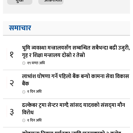
दुखी
आक्रोशित
समाचार
भूमि व्यवस्था मन्त्रालयसँग सम्बन्धित सबैभन्दा बढी उजुरी,
१
गृह र शिक्षा मन्त्रालय दोस्रो र तेस्रो
१९ घण्टा अघि
लाभांश घोषणा गर्ने पहिलो बैंक बन्यो कामना सेवा विकास
२
बैंक
१ दिन अघि
ढल्केबर ट्रमा सेन्टर माग्दै सांसद यादवको संसद्‌मा मौन
३
विरोध
१ दिन अघि