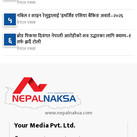
नेपाल नक्सा
जन्मसिद्ध नागरिकता कडा बनाउने ट्रम्पको नयाँ प्रयास, दुई
९
नबिल र शाइन रेसुङ्गालाई ‘इमर्जिङ एसिया बैंकिङ अवार्ड–२०२६
५
कार्यकारी आदेश जारी
नेपाल नक्सा
१ दिन अघि
ब्रोड पिकमा दिवंगत नेपाली आरोहीको शव उद्धारका लागि क्याम्प–१
६
राप्रपाको निर्णय: बागमती प्रदेश सरकारमा सहभागी नहुने
तर्फ झर्दै टोली
१०
१ दिन अघि
नेपाल नक्सा
www.nepalnaksa.com
Your Media Pvt. Ltd.