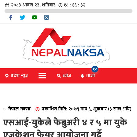
२०८३ श्रावण २३, शनिबार
१८ : १६ : ३२
चार
१२
प्रदेश न्युज
खोज
ताजा
िविधि
नेपाल नक्सा
प्रकाशित मिति: २०७९ माघ ६, शुक्रबार (३ साल अघि)
िधि
एसआई-युकेले फेब्रुअरी ४ र ५ मा युके
एजुकेशन फेयर आयोजना गर्दै