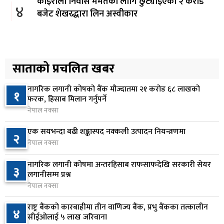
कोइराला निवास मर्मतका लागि छुट्याइएको २ करोड
४
बजेट शेखरद्धारा लिन अस्वीकार
१ दिन अघि
रूकुम पश्चिममा प्रहरीको गाडीले मोटरसाइकललाई
५
ठक्कर दिँदा किशोरको मृत्यु
साताको प्रचलित खबर
१ दिन अघि
नागरिक लगानी कोषको बैंक मौज्दातमा २१ करोड ६८ लाखको
१
प्रतिनिधिसभा बैठक बस्दै , पाँच विधेयक र प्रतिवेदन
फरक, हिसाब मिलान गर्नुपर्ने
६
प्रस्तुत हुने
नेपाल नक्सा
१ दिन अघि
एक सयभन्दा बढी शङ्कास्पद नक्कली उत्पादन नियन्त्रणमा
२
नेपाल नक्सा
आज बस्ने भनिएको राष्ट्रिय सभाको बैठक बुधबारका लागि
७
सर्‍यो
नागरिक लगानी कोषमा अन्तरहिसाब राफसाफदेखि सरकारी सेयर
३
१ दिन अघि
लगानीसम्म प्रश्न
नेपाल नक्सा
वीरगञ्जमा ट्यांकरको सिल खोलेर तेल निकाल्ने सात जना
८
रंगेहात पक्राउ
राष्ट्र बैंकको कारबाहीमा तीन वाणिज्य बैंक, प्रभु बैंकका तत्कालीन
४
सीईओलाई ५ लाख जरिवाना
१ दिन अघि