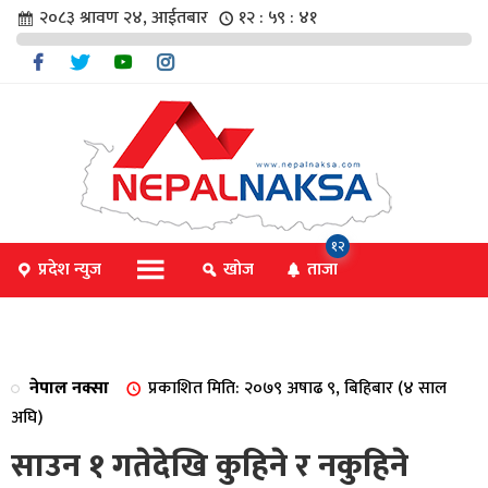
२०८३ श्रावण २४, आईतबार
१२ : ५९ : ४१
चार
१२
प्रदेश न्युज
खोज
ताजा
िविधि
नेपाल नक्सा
प्रकाशित मिति: २०७९ अषाढ ९, बिहिबार (४ साल
िधि
अघि)
साउन १ गतेदेखि कुहिने र नकुहिने