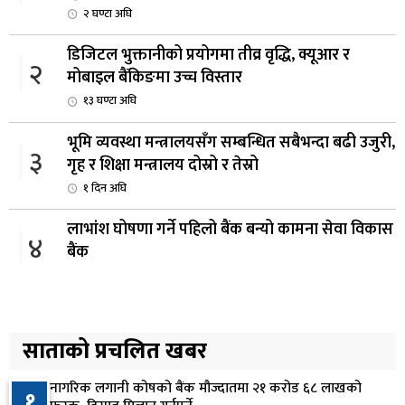
२ घण्टा अघि
डिजिटल भुक्तानीको प्रयोगमा तीव्र वृद्धि, क्यूआर र
२
मोबाइल बैंकिङमा उच्च विस्तार
१३ घण्टा अघि
भूमि व्यवस्था मन्त्रालयसँग सम्बन्धित सबैभन्दा बढी उजुरी,
३
गृह र शिक्षा मन्त्रालय दोस्रो र तेस्रो
१ दिन अघि
लाभांश घोषणा गर्ने पहिलो बैंक बन्यो कामना सेवा विकास
४
बैंक
२ दिन अघि
ढल्केबर ट्रमा सेन्टर माग्दै सांसद यादवको संसद्‌मा मौन
५
विरोध
साताको प्रचलित खबर
२ दिन अघि
नागरिक लगानी कोषको बैंक मौज्दातमा २१ करोड ६८ लाखको
१
कोइराला निवास मर्मतका लागि छुट्याइएको २ करोड