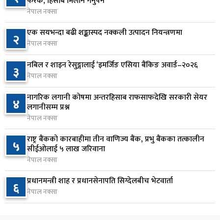
फरक, हिसाब मिलान गर्नुपर्ने
६
बजेट शेखरद्धारा लिन अस्वीकार
नेपाल नक्सा
२ दिन अघि
एक सयभन्दा बढी शङ्कास्पद नक्कली उत्पादन नियन्त्रणमा
२
नेपाल नक्सा
रूकुम पश्चिममा प्रहरीको गाडीले मोटरसाइकललाई
७
ठक्कर दिँदा किशोरको मृत्यु
नबिल र शाइन रेसुङ्गालाई ‘इमर्जिङ एसिया बैंकिङ अवार्ड–२०२६
३
२ दिन अघि
नेपाल नक्सा
प्रतिनिधिसभा बैठक बस्दै , पाँच विधेयक र प्रतिवेदन
नागरिक लगानी कोषमा अन्तरहिसाब राफसाफदेखि सरकारी सेयर
८
४
प्रस्तुत हुने
लगानीसम्म प्रश्न
नेपाल नक्सा
२ दिन अघि
राष्ट्र बैंकको कारबाहीमा तीन वाणिज्य बैंक, प्रभु बैंकका तत्कालीन
आज बस्ने भनिएको राष्ट्रिय सभाको बैठक बुधबारका लागि
५
९
सीईओलाई ५ लाख जरिवाना
सर्‍यो
नेपाल नक्सा
२ दिन अघि
प्रधानमन्त्री शाह र प्रधानसेनापति सिग्देलबीच भेटवार्ता
६
वीरगञ्जमा ट्यांकरको सिल खोलेर तेल निकाल्ने सात जना
नेपाल नक्सा
१०
रंगेहात पक्राउ
२ दिन अघि