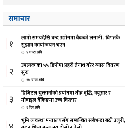
समाचार
लामो समयदेखि बन्द उद्योगमा बैंकको लगानी , विगतकै
१
सुझाव कार्यान्वयन भएन
५ घण्टा अघि
उपत्यकाका ५५ डिपोमा प्रहरी तैनाथ गरेर ग्यास वितरण
२
सुरु
१७ घण्टा अघि
डिजिटल भुक्तानीको प्रयोगमा तीव्र वृद्धि, क्यूआर र
३
मोबाइल बैंकिङमा उच्च विस्तार
१ दिन अघि
भूमि व्यवस्था मन्त्रालयसँग सम्बन्धित सबैभन्दा बढी उजुरी,
४
गृह र शिक्षा मन्त्रालय दोस्रो र तेस्रो