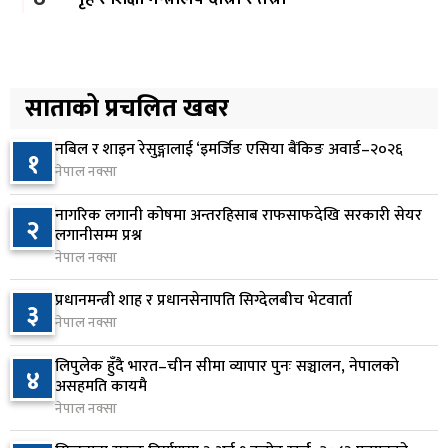
२ दिन अघि
लाभांश घोषणा गर्ने पहिलो बैंक बन्यो कामना सेवा विकास
५
बैंक
साताको प्रचलित खबर
२ दिन अघि
नबिल र शाइन रेसुङ्गालाई ‘इमर्जिङ एसिया बैंकिङ अवार्ड–२०२६
१
ढल्केबर ट्रमा सेन्टर माग्दै सांसद यादवको संसद्‌मा मौन
नेपाल नक्सा
६
विरोध
नागरिक लगानी कोषमा अन्तरहिसाब राफसाफदेखि सरकारी सेयर
२ दिन अघि
२
लगानीसम्म प्रश्न
नेपाल नक्सा
कोइराला निवास मर्मतका लागि छुट्याइएको २ करोड
७
बजेट शेखरद्धारा लिन अस्वीकार
प्रधानमन्त्री शाह र प्रधानसेनापति सिग्देलबीच भेटवार्ता
३
२ दिन अघि
नेपाल नक्सा
रूकुम पश्चिममा प्रहरीको गाडीले मोटरसाइकललाई
लिपुलेक हुँदै भारत–चीन सीमा व्यापार पुनः सञ्चालन, नेपालको
८
४
ठक्कर दिँदा किशोरको मृत्यु
असहमति कायमै
नेपाल नक्सा
२ दिन अघि