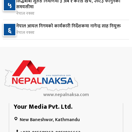
सिद्धबाबा सुरुङ निर्माणमा ३ अर्ब १ करोड खर्च, २०८३ फागुनको
प्रतिनिधिसभा बैठक बस्दै , पाँच विधेयक र प्रतिवेदन
५
९
समयसीमा
प्रस्तुत हुने
नेपाल नक्सा
२ दिन अघि
नेपाल आयल निगमको कार्यकारी निर्देशकमा नागेन्द्र साह नियुक्त
६
आज बस्ने भनिएको राष्ट्रिय सभाको बैठक बुधबारका लागि
नेपाल नक्सा
१०
सर्‍यो
२ दिन अघि
www.nepalnaksa.com
Your Media Pvt. Ltd.
New Baneshwor, Kathmandu