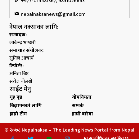
+977-015581367, 9851026663
nepalnaksanews@gmail.com
नेपाल नक्साका लागि:
सम्पादक:
लोकेन्द्र भण्डारी
समाचार संयोजक:
सुनिल आचार्य
रिपोर्टर:
अनिता बिष्ट
सरोज वोलखे
साईट मेनु
गृह पृष्ठ
गोपनियता
बिज्ञापनको लागि
सम्पर्क
हाम्रो टीम
हाम्रो बारेमा
© २०७८ Nepalnaksa – The Leading News Portal from Nepal
मा सार्वाधिकार सुरक्षित छ