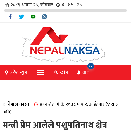
२०८३ श्रावण २५, सोमबार
४ : ४५ : २८
चार
१२
प्रदेश न्युज
खोज
ताजा
िविधि
नेपाल नक्सा
प्रकाशित मिति: २०७८ माघ २, आईतबार (४ साल
िधि
अघि)
मन्त्री प्रेम आलेले पशुपतिनाथ क्षेत्र