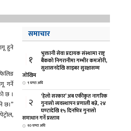
समाचार
गू हुने
भुक्तानी सेवा प्रदायक संस्थामा राष्ट्र
१
बैंकको निगरानीमा गम्भीर कमजोरी,
सुशासनदेखि साइबर सुरक्षासम्म
स फिलिङ
जोखिम
ू गर्ने
९ घण्टा अघि
को छ ।
‘हेलो सरकार’ अब एकीकृत नागरिक
२
गुनासो व्यवस्थापन प्रणाली बन्ने, २४
उने छ।”
घण्टादेखि १५ दिनभित्र गुनासो
ेट्रोल,
समाधान गर्ने प्रस्ताव
१0 घण्टा अघि