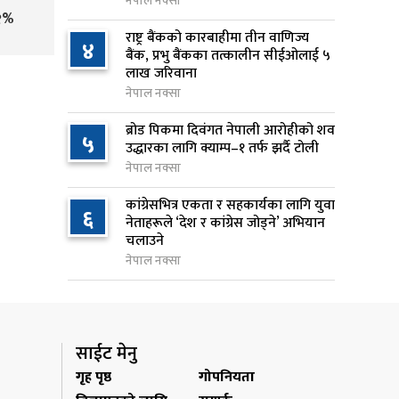
नेपाल नक्सा
१%
१९ घण्टा अघि
राष्ट्र बैंकको कारबाहीमा तीन वाणिज्य
४
बैंक, प्रभु बैंकका तत्कालीन सीईओलाई ५
निम्सदाइसहित चार पर्वतारोहीको शव
७
लाख जरिवाना
बेस क्याम्पमा ल्याइयो
नेपाल नक्सा
१ दिन अघि
ब्रोड पिकमा दिवंगत नेपाली आरोहीको शव
५
सुनसरी र सिरहाका घटनाका
उद्धारका लागि क्याम्प–१ तर्फ झर्दै टोली
८
पीडितलाई राहत र उपचार दिने
नेपाल नक्सा
सरकारको निर्णय
कांग्रेसभित्र एकता र सहकार्यका लागि युवा
१ दिन अघि
६
नेताहरूले ‘देश र कांग्रेस जोड्ने’ अभियान
चलाउने
कृषि क्षेत्रलाई आत्मनिर्भर बनाउने
९
नेपाल नक्सा
लक्ष्यसहित राष्ट्रिय कृषि नीति २०८३
जारी
१ दिन अघि
साईट मेनु
नेपाल टेलिकमले बक्यौता महसुलमा
१०
गृह पृष्ठ
गोपनियता
जरिवाना छुट दिने