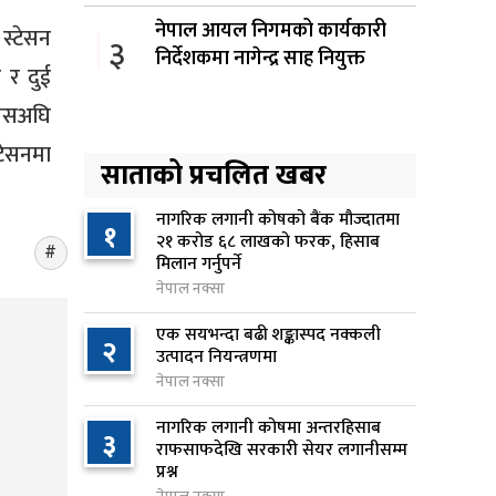
नेपाल आयल निगमको कार्यकारी
स्टेसन
३
निर्देशकमा नागेन्द्र साह नियुक्त
 र दुई
११ घण्टा अघि
 यसअघि
अनलाइन सेवा विस्तारलाई
४
टेसनमा
प्राथमिकता दिँदै त्रिभुवन
साताको प्रचलित खबर
विश्वविद्यालयले नयाँ नीति तथा
कार्यक्रम ल्याउने
नागरिक लगानी कोषको बैंक मौज्दातमा
१
२१ करोड ६८ लाखको फरक, हिसाब
१२ घण्टा अघि
मिलान गर्नुपर्ने
नेपाल नक्सा
सरकारद्वारा राष्ट्रसेवक कर्मचारीको
५
नयाँ तलबमान स्वीकृत, न्यूनतम तलब
एक सयभन्दा बढी शङ्कास्पद नक्कली
२
२८ हजार ९८४ रुपैयाँ
उत्पादन नियन्त्रणमा
नेपाल नक्सा
१२ घण्टा अघि
नागरिक लगानी कोषमा अन्तरहिसाब
सिद्धबाबा सुरुङ निर्माणमा ३ अर्ब १
३
६
राफसाफदेखि सरकारी सेयर लगानीसम्म
करोड खर्च, २०८३ फागुनको
प्रश्न
समयसीमा