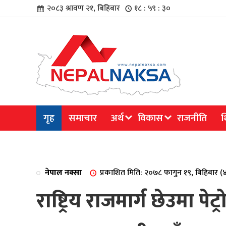
२०८३ श्रावण २१, बिहिबार
१८ : ५९ : ३०
चार
गृह
समाचार
अर्थ
विकास
राजनीति
श
िविधि
नेपाल नक्सा
प्रकाशित मिति: २०७८ फागुन १९, बिहिबार 
राष्ट्रिय राजमार्ग छेउमा 
िधि