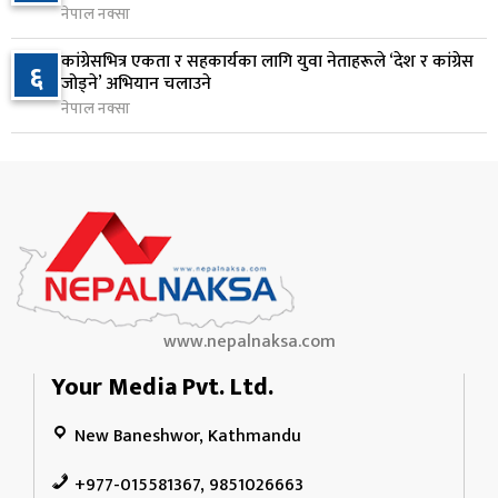
नेपाल नक्सा
२५० रुपैयाँको सामान किन्दा कञ्चनपुरका उपभोक्ताले
१०
कांग्रेसभित्र एकता र सहकार्यका लागि युवा नेताहरूले ‘देश र कांग्रेस
६
जिते १० लाख
जोड्ने’ अभियान चलाउने
८ घण्टा अघि
नेपाल नक्सा
www.nepalnaksa.com
Your Media Pvt. Ltd.
New Baneshwor, Kathmandu
+977-015581367, 9851026663