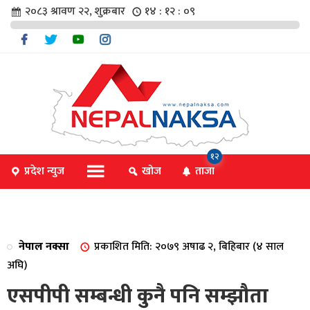
२०८३ श्रावण २२, शुक्रबार
१४ : १२ : १०
चार
१२
प्रदेश न्युज
खोज
ताजा
िविधि
नेपाल नक्सा
प्रकाशित मिति: २०७९ अषाढ २, बिहिबार (४ साल
िधि
अघि)
एसपीपी सम्बन्धी कुनै पनि सम्झौता