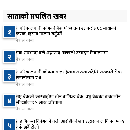
प्रतिनिधिसभा बैठक बस्दै , पाँच विधेयक र प्रतिवेदन
५
प्रस्तुत हुने
साताको प्रचलित खबर
७ घण्टा अघि
नागरिक लगानी कोषको बैंक मौज्दातमा २१ करोड ६८ लाखको
१
आज बस्ने भनिएको राष्ट्रिय सभाको बैठक बुधबारका लागि
फरक, हिसाब मिलान गर्नुपर्ने
६
सर्‍यो
नेपाल नक्सा
८ घण्टा अघि
एक सयभन्दा बढी शङ्कास्पद नक्कली उत्पादन नियन्त्रणमा
२
नेपाल नक्सा
वीरगञ्जमा ट्यांकरको सिल खोलेर तेल निकाल्ने सात जना
७
रंगेहात पक्राउ
नागरिक लगानी कोषमा अन्तरहिसाब राफसाफदेखि सरकारी सेयर
३
८ घण्टा अघि
लगानीसम्म प्रश्न
नेपाल नक्सा
जन्मसिद्ध नागरिकता कडा बनाउने ट्रम्पको नयाँ प्रयास, दुई
८
कार्यकारी आदेश जारी
राष्ट्र बैंकको कारबाहीमा तीन वाणिज्य बैंक, प्रभु बैंकका तत्कालीन
४
सीईओलाई ५ लाख जरिवाना
८ घण्टा अघि
नेपाल नक्सा
राप्रपाको निर्णय: बागमती प्रदेश सरकारमा सहभागी नहुने
९
ब्रोड पिकमा दिवंगत नेपाली आरोहीको शव उद्धारका लागि क्याम्प–१
५
८ घण्टा अघि
तर्फ झर्दै टोली