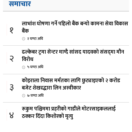
समाचार
लाभांश घोषणा गर्ने पहिलो बैंक बन्यो कामना सेवा विकास
१
बैंक
२ घण्टा अघि
ढल्केबर ट्रमा सेन्टर माग्दै सांसद यादवको संसद्‌मा मौन
२
विरोध
५ घण्टा अघि
कोइराला निवास मर्मतका लागि छुट्याइएको २ करोड
३
बजेट शेखरद्धारा लिन अस्वीकार
७ घण्टा अघि
रूकुम पश्चिममा प्रहरीको गाडीले मोटरसाइकललाई
४
ठक्कर दिँदा किशोरको मृत्यु
७ घण्टा अघि