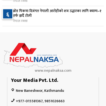
नेपाल नक्सा
१ दिन अघि
ब्रोड पिकमा दिवंगत नेपाली आरोहीको शव उद्धारका लागि क्याम्प–१
६
जन्मसिद्ध नागरिकता कडा बनाउने ट्रम्पको नयाँ प्रयास, दुई
तर्फ झर्दै टोली
१०
कार्यकारी आदेश जारी
नेपाल नक्सा
१ दिन अघि
www.nepalnaksa.com
Your Media Pvt. Ltd.
New Baneshwor, Kathmandu
+977-015581367, 9851026663