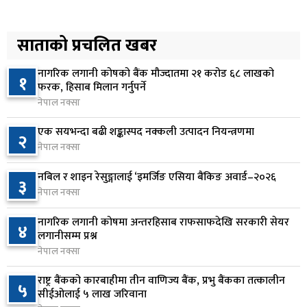
कोइराला निवास मर्मतका लागि छुट्याइएको २ करोड
५
बजेट शेखरद्धारा लिन अस्वीकार
साताको प्रचलित खबर
१ दिन अघि
नागरिक लगानी कोषको बैंक मौज्दातमा २१ करोड ६८ लाखको
१
रूकुम पश्चिममा प्रहरीको गाडीले मोटरसाइकललाई
फरक, हिसाब मिलान गर्नुपर्ने
६
ठक्कर दिँदा किशोरको मृत्यु
नेपाल नक्सा
१ दिन अघि
एक सयभन्दा बढी शङ्कास्पद नक्कली उत्पादन नियन्त्रणमा
२
नेपाल नक्सा
प्रतिनिधिसभा बैठक बस्दै , पाँच विधेयक र प्रतिवेदन
७
प्रस्तुत हुने
नबिल र शाइन रेसुङ्गालाई ‘इमर्जिङ एसिया बैंकिङ अवार्ड–२०२६
३
१ दिन अघि
नेपाल नक्सा
आज बस्ने भनिएको राष्ट्रिय सभाको बैठक बुधबारका लागि
नागरिक लगानी कोषमा अन्तरहिसाब राफसाफदेखि सरकारी सेयर
८
४
सर्‍यो
लगानीसम्म प्रश्न
नेपाल नक्सा
१ दिन अघि
राष्ट्र बैंकको कारबाहीमा तीन वाणिज्य बैंक, प्रभु बैंकका तत्कालीन
वीरगञ्जमा ट्यांकरको सिल खोलेर तेल निकाल्ने सात जना
५
९
सीईओलाई ५ लाख जरिवाना
रंगेहात पक्राउ