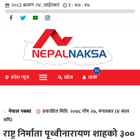
२०८३ श्रावण २४, आईतबार
१ : ४७ : १७
चार
१२
प्रदेश न्युज
खोज
ताजा
िविधि
नेपाल नक्सा
प्रकाशित मिति: २०७८ पौष २७, मंगलबार (४ साल
िधि
अघि)
राष्ट्र निर्माता पृथ्वीनारायण शाहको ३००