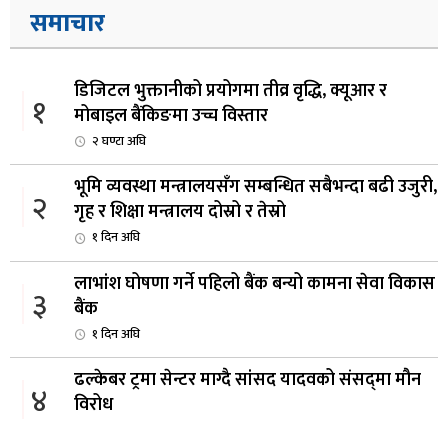
समाचार
डिजिटल भुक्तानीको प्रयोगमा तीव्र वृद्धि, क्यूआर र
१
मोबाइल बैंकिङमा उच्च विस्तार
२ घण्टा अघि
भूमि व्यवस्था मन्त्रालयसँग सम्बन्धित सबैभन्दा बढी उजुरी,
२
गृह र शिक्षा मन्त्रालय दोस्रो र तेस्रो
१ दिन अघि
लाभांश घोषणा गर्ने पहिलो बैंक बन्यो कामना सेवा विकास
३
बैंक
१ दिन अघि
ढल्केबर ट्रमा सेन्टर माग्दै सांसद यादवको संसद्‌मा मौन
४
विरोध
१ दिन अघि