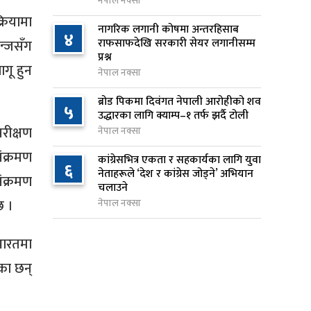
नेपाल नक्सा
्रियामा
वीरगञ्जमा ट्यांकरको सिल खोलेर तेल
नागरिक लगानी कोषमा अन्तरहिसाब
८
४
निकाल्ने सात जना रंगेहात पक्राउ
राफसाफदेखि सरकारी सेयर लगानीसम्म
गन्जसँग
प्रश्न
१ दिन अघि
ागू हुन
नेपाल नक्सा
जन्मसिद्ध नागरिकता कडा बनाउने
९
ब्रोड पिकमा दिवंगत नेपाली आरोहीको शव
५
ट्रम्पको नयाँ प्रयास, दुई कार्यकारी
उद्धारका लागि क्याम्प–१ तर्फ झर्दै टोली
आदेश जारी
रीक्षण
नेपाल नक्सा
१ दिन अघि
ंक्रमण
कांग्रेसभित्र एकता र सहकार्यका लागि युवा
६
नेताहरूले ‘देश र कांग्रेस जोड्ने’ अभियान
राप्रपाको निर्णय: बागमती प्रदेश
ंक्रमण
१०
चलाउने
सरकारमा सहभागी नहुने
छ ।
नेपाल नक्सा
१ दिन अघि
भारतमा
का छन्