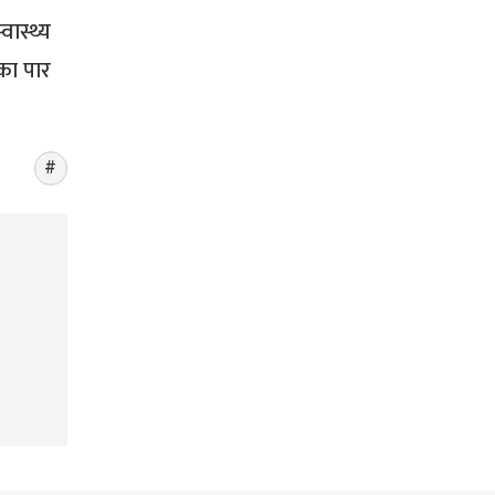
ास्थ्य
का पार