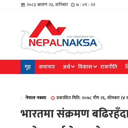
२०८३ श्रावण २३, शनिबार
७ : ०९ : २३
चार
गृह
समाचार
अर्थ
विकास
राजनीति
श
िविधि
नेपाल नक्सा
प्रकाशित मिति: २०७८ पौष २६, सोमबार (४
भारतमा संक्रमण बढिरहँद
िधि