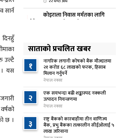
द्राले
२२ घण्टा अघि
व सार्न
कोइराला निवास मर्मतका लागि
४
छुट्याइएको २ करोड बजेट शेखरद्धारा
लिन अस्वीकार
दिनहुँ
१ दिन अघि
साताको प्रचलित खबर
सीमाका
रूकुम पश्चिममा प्रहरीको गाडीले
५
 उल्टै
मोटरसाइकललाई ठक्कर दिँदा
नागरिक लगानी कोषको बैंक मौज्दातमा
१
२१ करोड ६८ लाखको फरक, हिसाब
किशोरको मृत्यु
छ । यस
मिलान गर्नुपर्ने
१ दिन अघि
नेपाल नक्सा
प्रतिनिधिसभा बैठक बस्दै , पाँच
एक सयभन्दा बढी शङ्कास्पद नक्कली
६
२
विधेयक र प्रतिवेदन प्रस्तुत हुने
ोजगारी
उत्पादन नियन्त्रणमा
१ दिन अघि
नेपाल नक्सा
वर्षको
को छ ।
राष्ट्र बैंकको कारबाहीमा तीन वाणिज्य
आज बस्ने भनिएको राष्ट्रिय सभाको
३
७
बैंक, प्रभु बैंकका तत्कालीन सीईओलाई ५
बैठक बुधबारका लागि सर्‍यो
लाख जरिवाना
१ दिन अघि