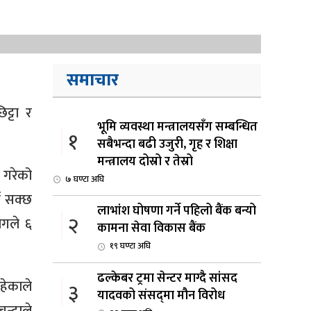
समाचार
ट्टा र
भूमि व्यवस्था मन्त्रालयसँग सम्बन्धित
१
सबैभन्दा बढी उजुरी, गृह र शिक्षा
मन्त्रालय दोस्रो र तेस्रो
 गरेको
७ घण्टा अघि
न सक्छ
लाभांश घोषणा गर्ने पहिलो बैंक बन्यो
२
ोगले ६
कामना सेवा विकास बैंक
१९ घण्टा अघि
ढल्केबर ट्रमा सेन्टर माग्दै सांसद
हेकाले
३
यादवको संसद्‌मा मौन विरोध