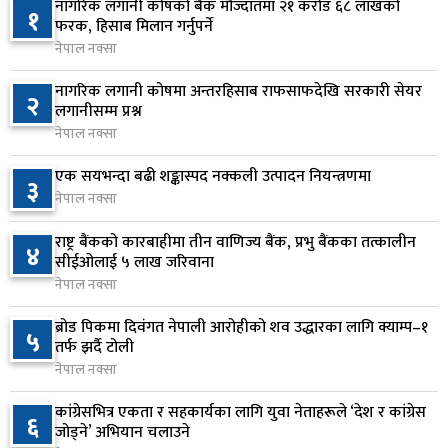
११ घण्टा अघि
नागरिक लगानी कोषको बैंक मौज्दातमा २१ करोड ६८ लाखको
१
फरक, हिसाब मिलान गर्नुपर्ने
सिद्धबाबा सुरुङ निर्माणमा ३ अर्ब १ करोड खर्च, २०८३
नेपाल नक्सा
६
फागुनको समयसीमा
नागरिक लगानी कोषमा अन्तरहिसाब राफसाफदेखि सरकारी सेयर
२
१८ घण्टा अघि
लगानीसम्म प्रश्न
नेपाल नक्सा
निम्सदाइसहित चार पर्वतारोहीको शव बेस क्याम्पमा
७
ल्याइयो
एक सयभन्दा बढी शङ्कास्पद नक्कली उत्पादन नियन्त्रणमा
३
१ दिन अघि
नेपाल नक्सा
सुनसरी र सिरहाका घटनाका पीडितलाई राहत र उपचार
राष्ट्र बैंकको कारबाहीमा तीन वाणिज्य बैंक, प्रभु बैंकका तत्कालीन
४
८
सीईओलाई ५ लाख जरिवाना
दिने सरकारको निर्णय
नेपाल नक्सा
१ दिन अघि
ब्रोड पिकमा दिवंगत नेपाली आरोहीको शव उद्धारका लागि क्याम्प–१
५
कृषि क्षेत्रलाई आत्मनिर्भर बनाउने लक्ष्यसहित राष्ट्रिय कृषि
तर्फ झर्दै टोली
९
नीति २०८३ जारी
नेपाल नक्सा
१ दिन अघि
कांग्रेसभित्र एकता र सहकार्यका लागि युवा नेताहरूले ‘देश र कांग्रेस
६
जोड्ने’ अभियान चलाउने
नेपाल टेलिकमले बक्यौता महसुलमा जरिवाना छुट दिने