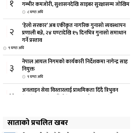
१
गम्भीर कमजोरी, सुशासनदेखि साइबर सुरक्षासम्म जोखिम
८ घण्टा अघि
‘हेलो सरकार’ अब एकीकृत नागरिक गुनासो व्यवस्थापन
२
प्रणाली बन्ने, २४ घण्टादेखि १५ दिनभित्र गुनासो समाधान
गर्ने प्रस्ताव
९ घण्टा अघि
नेपाल आयल निगमको कार्यकारी निर्देशकमा नागेन्द्र साह
३
नियुक्त
९ घण्टा अघि
अनलाइन सेवा विस्तारलाई प्राथमिकता दिँदै त्रिभुवन
४
विश्वविद्यालयले नयाँ नीति तथा कार्यक्रम ल्याउने
१0 घण्टा अघि
सरकारद्वारा राष्ट्रसेवक कर्मचारीको नयाँ तलबमान
साताको प्रचलित खबर
५
स्वीकृत, न्यूनतम तलब २८ हजार ९८४ रुपैयाँ