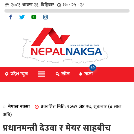
२०८३ श्रावण २१, बिहिबार
१७ : २५ : २९
चार
१२
प्रदेश न्युज
खोज
ताजा
िविधि
नेपाल नक्सा
प्रकाशित मिति: २०७९ जेष्ठ २७, शुक्रबार (४ साल
िधि
अघि)
प्रधानमन्त्री देउवा र मेयर साहबीच