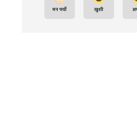
मन पर्यो
खुशी
अच