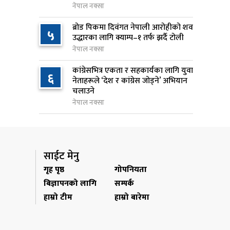
७
नेपाल नक्सा
करोड खर्च, २०८३ फागुनको
समयसीमा
ब्रोड पिकमा दिवंगत नेपाली आरोहीको शव
५
उद्धारका लागि क्याम्प–१ तर्फ झर्दै टोली
१ दिन अघि
नेपाल नक्सा
निम्सदाइसहित चार पर्वतारोहीको शव
८
कांग्रेसभित्र एकता र सहकार्यका लागि युवा
बेस क्याम्पमा ल्याइयो
६
नेताहरूले ‘देश र कांग्रेस जोड्ने’ अभियान
१ दिन अघि
चलाउने
नेपाल नक्सा
सुनसरी र सिरहाका घटनाका
९
पीडितलाई राहत र उपचार दिने
सरकारको निर्णय
१ दिन अघि
साईट मेनु
गृह पृष्ठ
गोपनियता
कृषि क्षेत्रलाई आत्मनिर्भर बनाउने
१०
बिज्ञापनको लागि
सम्पर्क
लक्ष्यसहित राष्ट्रिय कृषि नीति २०८३
हाम्रो टीम
हाम्रो बारेमा
जारी
१ दिन अघि