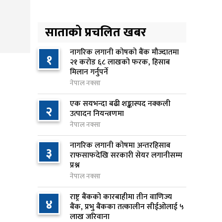
समाधान गर्ने प्रस्ताव
२0 घण्टा अघि
साताको प्रचलित खबर
नेपाल आयल निगमको कार्यकारी
४
निर्देशकमा नागेन्द्र साह नियुक्त
नागरिक लगानी कोषको बैंक मौज्दातमा
१
२१ करोड ६८ लाखको फरक, हिसाब
२१ घण्टा अघि
मिलान गर्नुपर्ने
नेपाल नक्सा
अनलाइन सेवा विस्तारलाई
५
प्राथमिकता दिँदै त्रिभुवन
एक सयभन्दा बढी शङ्कास्पद नक्कली
२
विश्वविद्यालयले नयाँ नीति तथा
उत्पादन नियन्त्रणमा
कार्यक्रम ल्याउने
नेपाल नक्सा
२२ घण्टा अघि
नागरिक लगानी कोषमा अन्तरहिसाब
३
राफसाफदेखि सरकारी सेयर लगानीसम्म
सरकारद्वारा राष्ट्रसेवक कर्मचारीको
प्रश्न
६
नयाँ तलबमान स्वीकृत, न्यूनतम तलब
नेपाल नक्सा
२८ हजार ९८४ रुपैयाँ
राष्ट्र बैंकको कारबाहीमा तीन वाणिज्य
२३ घण्टा अघि
४
बैंक, प्रभु बैंकका तत्कालीन सीईओलाई ५
लाख जरिवाना
सिद्धबाबा सुरुङ निर्माणमा ३ अर्ब १