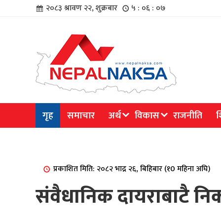
२०८३ श्रावण २२, शुक्रबार
५ : ०६ : ०८
चार
गृह
समाचार
अर्थ
विकास
राजनीति
श
िविधि
प्रकाशित मिति: २०८२ भाद्र २६, बिहिबार (१0 महिना अघि)
संवैधानिक दायराबाटै निकास
िधि