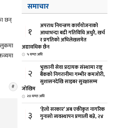
समाचार
का छन्
अपराध नियन्त्रण कार्ययोजनाको
१
आधाभन्दा बढी गतिविधि अधुरै, खर्च
र प्रगतिको अभिलेखसमेत
ुलुकमा
अद्यावधिक छैन
्तव्यमा
५ घण्टा अघि
भुक्तानी सेवा प्रदायक संस्थामा राष्ट्र
२
बैंकको निगरानीमा गम्भीर कमजोरी,
सुशासनदेखि साइबर सुरक्षासम्म
जोखिम
२0 घण्टा अघि
‘हेलो सरकार’ अब एकीकृत नागरिक
३
गुनासो व्यवस्थापन प्रणाली बन्ने, २४
घण्टादेखि १५ दिनभित्र गुनासो