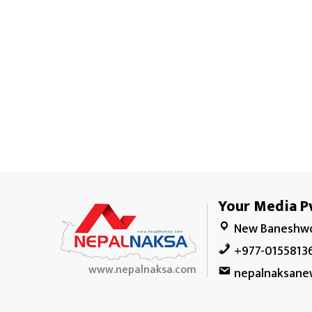
Your Media Pv
New Baneshwo
+977-0155813
www.nepalnaksa.com
nepalnaksane